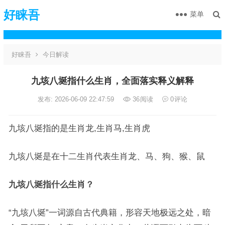
好睐吾
菜单
好睐吾
今日解读
九垓八埏指什么生肖，全面落实释义解释
发布: 2026-06-09 22:47:59
36
阅读
0
评论
九垓八埏指的是生肖龙,生肖马,生肖虎
九垓八埏是在十二生肖代表生肖龙、马、狗、猴、鼠
九垓八埏指什么生肖？
“九垓八埏”一词源自古代典籍，形容天地极远之处，暗