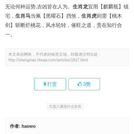
无论何种运势,吉凶皆在人为。
生肖龙
宜用【麒麟瓶】镇
宅，
生肖马
当佩【黑曜石】挡煞，
生肖虎
则需【桃木
剑】斩断烂桃花，风水轮转，催旺之道，贵在知行合
一。
本文来自网络，不代表好睐吾立场，转载请注明出处：
http://shengxiao.hlwaa.com/articles/1917.html
打赏
3
赞
九垓八埏指什么生肖
作者:
haowo