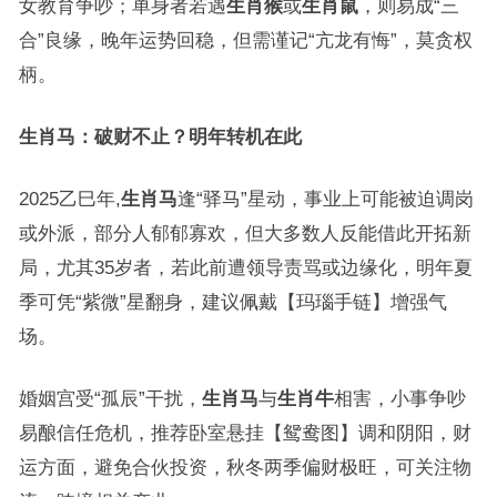
女教育争吵；单身者若遇
生肖猴
或
生肖鼠
，则易成“三
合”良缘，晚年运势回稳，但需谨记“亢龙有悔”，莫贪权
柄。
生肖马：破财不止？明年转机在此
2025乙巳年,
生肖马
逢“驿马”星动，事业上可能被迫调岗
或外派，部分人郁郁寡欢，但大多数人反能借此开拓新
局，尤其35岁者，若此前遭领导责骂或边缘化，明年夏
季可凭“紫微”星翻身，建议佩戴【玛瑙手链】增强气
场。
婚姻宫受“孤辰”干扰，
生肖马
与
生肖牛
相害，小事争吵
易酿信任危机，推荐卧室悬挂【鸳鸯图】调和阴阳，财
运方面，避免合伙投资，秋冬两季偏财极旺，可关注物