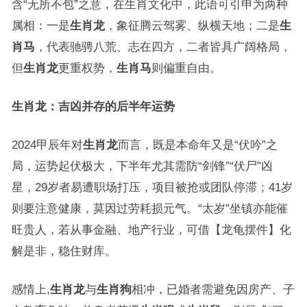
含“无所不包”之意，在生肖文化中，此语可引申为两种
属相：一是
生肖龙
，象征腾云驾雾、纵横天地；二是
生
肖马
，代表驰骋八荒、志在四方，二者皆具广阔格局，
但
生肖龙
更重权势，
生肖马
则偏重自由。
生肖龙：吉凶并存的后半年运势
2024甲辰年对
生肖龙
而言，既是本命年又是“伏吟”之
局，运势起伏极大，下半年尤其需防“剑锋”“伏尸”凶
星，29岁者易遭职场打压，项目被抢或团队停滞；41岁
则要注意健康，莫因过劳耗损元气。“太岁”坐镇亦能催
旺贵人，若从事金融、地产行业，可借【龙龟摆件】化
解是非，稳住财库。
感情上,
生肖龙
与
生肖狗
相冲，已婚者需避免因房产、子