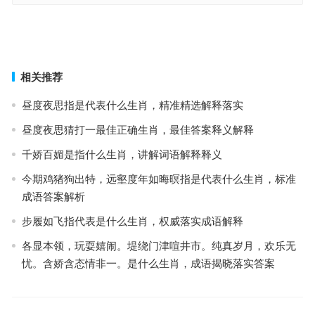
激浊扬清指是什么生肖，词语解释最佳分析
鉴往知来打一准确生肖，全面落实释义解释
上一篇
下一篇
相关推荐
昼度夜思指是代表什么生肖，精准精选解释落实
昼度夜思猜打一最佳正确生肖，最佳答案释义解释
千娇百媚是指什么生肖，讲解词语解释释义
今期鸡猪狗出特，远壑度年如晦暝指是代表什么生肖，标准
成语答案解析
步履如飞指代表是什么生肖，权威落实成语解释
各显本领，玩耍嬉闹。堤绕门津喧井市。纯真岁月，欢乐无
忧。含娇含态情非一。是什么生肖，成语揭晓落实答案