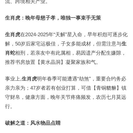
流、跨境相关产业。
生肖虎：晚年母慈子孝，唯独一事束手无策
生肖虎
在2024-2025年“天解”星入命，早年积怨可逐步化
解，50岁后家宅运极佳，子女多能成材，但需注意与
生
肖蛇
相刑，若亲友中有此属相，易因遗产分配生嫌隙，
推荐书房放置【黄水晶洞】凝聚家族和气。
事业上,
生肖虎
明年春季可能遭遇“劫煞”，重要合约务必
亲力亲为；47岁者若有创业打算，可借【青铜貔貅】镇
守财帛，健康方面，晚年关节疼痛频发，农历七月莫远
行。
破解之道：风水物品点睛