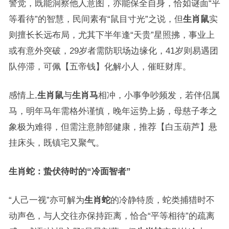
警觉，既能洞察他人意图，亦能保全自身，恰如谜面“平
等看待”的智慧，民间素有“鼠目寸光”之说，但
生肖鼠
实
则擅长长远布局，尤其下半年逢“天贵”星照拂，事业上
或有意外突破，29岁者需防职场边缘化，41岁则易遇团
队停滞，可佩【五帝钱】化解小人，催旺财库。
感情上,
生肖鼠
与
生肖马
相冲，小事争吵频发，若伴侣属
马，明年马年需格外谨慎，晚年运势上扬，母慈子孝之
象极为难得，但需注意肺部健康，推荐【白玉葫芦】悬
挂床头，既镇宅又聚气。
生肖蛇：蛰伏待时的“冷面智者”
“人己一视”亦可解为
生肖蛇
的冷静特质，蛇类捕猎时不
动声色，与人交往亦保持距离，恰合“平等相待”的疏离