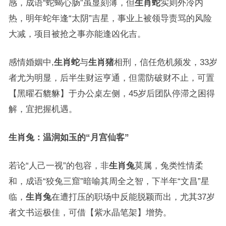
感，成语“蛇蝎心肠”虽显刻薄，但
生肖蛇
实则外冷内
热，明年蛇年逢“太阴”吉星，事业上被领导责骂的风险
大减，项目被抢之事亦能逢凶化吉。
感情婚姻中,
生肖蛇
与
生肖猪
相刑，信任危机频发，33岁
者尤为明显，后半生财运亨通，但需防破财不止，可置
【黑曜石貔貅】于办公桌左侧，45岁后团队停滞之困得
解，宜把握机遇。
生肖兔：温润如玉的“月宫仙客”
若论“人己一视”的包容，非
生肖兔
莫属，兔类性情柔
和，成语“狡兔三窟”暗喻其周全之智，下半年“文昌”星
临，
生肖兔
在遭打压的职场中反能脱颖而出，尤其37岁
者文书运极佳，可借【紫水晶笔架】增势。