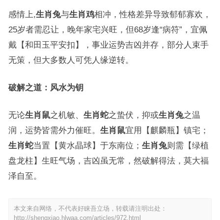
感情上,
生肖兔
与
生肖鸡
相冲，性格差异导致郁郁寡欢，
25岁者需忍让，晚年家宅兴旺，但68岁逢“病符”，宜佩
戴【和田玉平安扣】，事业运势吉凶并存，部分人束手
无策，但大多数人可凭人缘逆转。
破解之道：风水为钥
无论
生肖鼠
之机敏、
生肖蛇
之蛰伏，抑或
生肖兔
之温
润，运势皆需外力催旺。
生肖鼠
宜用【麒麟瓶】镇宅；
生肖蛇
当置【黄水晶球】于东南位；
生肖兔
则需【绿植
盘龙柱】生旺气场，吉凶虽无常，然破解得法，莫大福
泽自至。
本文来自网络，不代表好睐吾立场，转载请注明出处：
http://shengxiao.hlwaa.com/articles/972.html