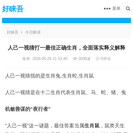
好睐吾
菜单
好睐吾
今日解读
人己一视猜打一最佳正确生肖，全面落实释义解释
发布: 2026-05-26 21:53:40
30
阅读
0
评论
人己一视猜指的是生肖兔,生肖蛇,生肖鼠
人己一视猜是在十二生肖代表生肖鼠、马、蛇、猪、兔
机敏善谋的“夜行者”
“人己一视”这一谜题，最佳答案当属
生肖鼠
，鼠类天生