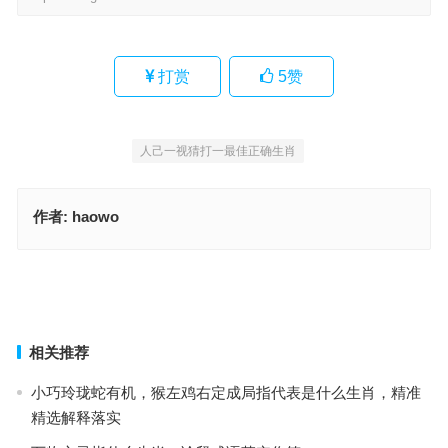
打赏
5
赞
人己一视猜打一最佳正确生肖
作者:
haowo
崭露头角是指什么生肖，词语解释作答落地
峥嵘岁月指什么生肖，最准确诗句解析
上一篇
下一篇
相关推荐
小巧玲珑蛇有机，猴左鸡右定成局指代表是什么生肖，精准
精选解释落实