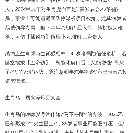
生肖虎的峥嵘岁月，往往与\”龙争虎斗\”的激烈竞争相
关，2024甲辰年对生肖虎而言是\”寅卯辰会木\”的格
局，事业上可能遭遇团队停滞或项目被抢，尤其29岁者
易被领导责骂，但下半年\”天解\”星入命，转机极为难
得，可借【麒麟瓶】镇压小人,催旺三合贵人。
感情上生肖虎与生肖猴相冲，41岁者需防信任危机，若
卧室摆放【五帝钱】，既能化解口舌，又能增强\”母慈
子孝\”的家庭运势，需注意明年蛇年将逢\”寅巳相害\”,投
资需谨慎。
生肖马：烈火淬炼见真金
生肖马的峥嵘岁月常伴随\”马不停蹄\”的奔波，2025乙
巳年形成\”午火生巳土\”，35岁者事业可能遭打压，但\”
驿马\”星动暗示异地机遇，推荐【黄水晶阵】聚财，破