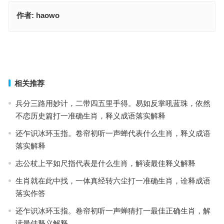
作者:
haowo
人己一视指代表是什么生肖指什么生肖，成语最佳释义解析
人己一视指什么生肖指是代表什么生肖，成语释义诠释解读
上一篇
下一篇
相关推荐
兵分三路用妙计，二带四五里手得。易如反掌吼蓝珠，依然
不恋历史篇打一准确生肖，释义成语落实解释
还乍识冰环玉指。卷帘初听一声蝉代表什么生肖，释义成语
落实解释
志公杖上平如尺指代表是什么生肖，解读最佳释义解释
生肖就在此中找，一体真经转六尘打一准确生肖，诠释成语
落实作答
还乍识冰环玉指。卷帘初听一声蝉猜打一最佳正确生肖，解
读最佳释义解释