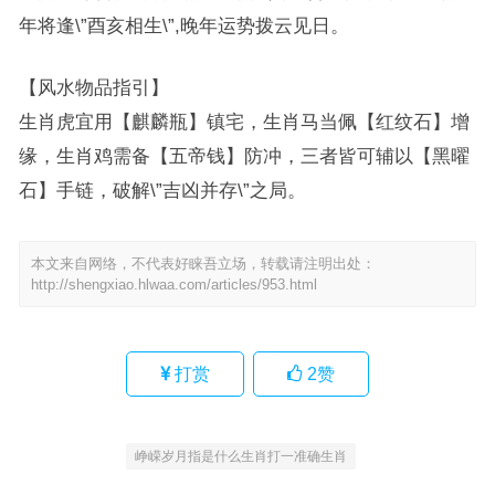
年将逢\”酉亥相生\”,晚年运势拨云见日。
【风水物品指引】
生肖虎宜用【麒麟瓶】镇宅，生肖马当佩【红纹石】增
缘，生肖鸡需备【五帝钱】防冲，三者皆可辅以【黑曜
石】手链，破解\”吉凶并存\”之局。
本文来自网络，不代表好睐吾立场，转载请注明出处：
http://shengxiao.hlwaa.com/articles/953.html
打赏
2
赞
峥嵘岁月指是什么生肖打一准确生肖