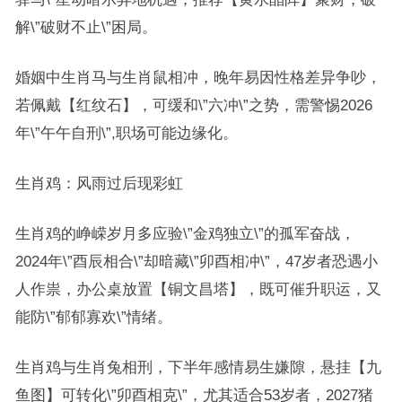
解\”破财不止\”困局。
婚姻中生肖马与生肖鼠相冲，晚年易因性格差异争吵，
若佩戴【红纹石】，可缓和\”六冲\”之势，需警惕2026
年\”午午自刑\”,职场可能边缘化。
生肖鸡：风雨过后现彩虹
生肖鸡的峥嵘岁月多应验\”金鸡独立\”的孤军奋战，
2024年\”酉辰相合\”却暗藏\”卯酉相冲\”，47岁者恐遇小
人作祟，办公桌放置【铜文昌塔】，既可催升职运，又
能防\”郁郁寡欢\”情绪。
生肖鸡与生肖兔相刑，下半年感情易生嫌隙，悬挂【九
鱼图】可转化\”卯酉相克\”，尤其适合53岁者，2027猪