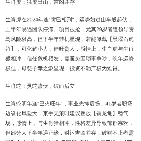
生肖虎：猛虎出山，吉凶并存
生肖虎在2024年逢“寅巳相刑”，运势如过山车般起伏，
上半年易遇团队停滞、项目被抢，尤其29岁者遭领导责
骂风险极高，但下半年转机显现，若能佩戴【黑曜石虎
符】，可化解小人，催旺贵人，感情上，生肖虎与生肖
猴相冲，信任危机频发，需避免因琐事争吵，晚年运势
极佳，母慈子孝之象显现，投资不动产极为难得。
生肖蛇：灵蛇蛰伏，破而后立
生肖蛇明年逢“巳火旺年”，事业先抑后扬，41岁者职场
边缘化风险大，束手无策时建议摆放【铜龙龟】稳气
场，感情上，与生肖猪相冲，性格差异导致郁郁寡欢，
但部分人下半年遇正缘，财运吉凶并存，破财不止者需