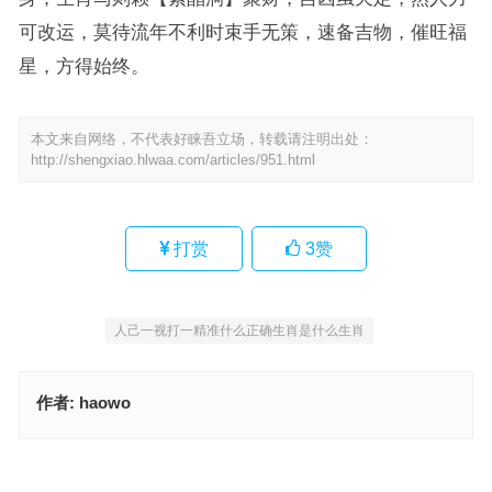
可改运，莫待流年不利时束手无策，速备吉物，催旺福
星，方得始终。
本文来自网络，不代表好睐吾立场，转载请注明出处：
http://shengxiao.hlwaa.com/articles/951.html
打赏
3
赞
人己一视打一精准什么正确生肖是什么生肖
作者:
haowo
峥嵘岁月是指什么生肖打一准确生肖，独家词语解释释义
人己一视指代表是什么生肖指什么生肖，成语最佳释义解析
上一篇