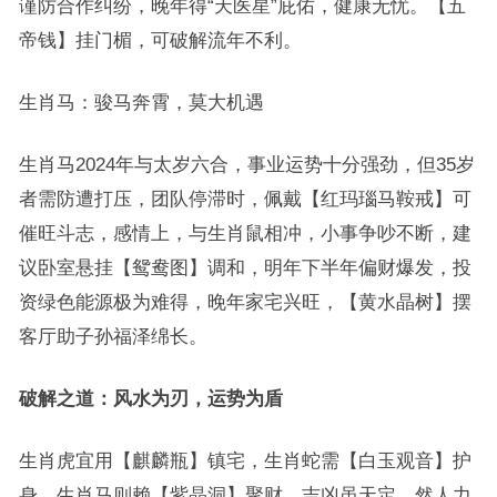
谨防合作纠纷，晚年得“天医星”庇佑，健康无忧。【五
帝钱】挂门楣，可破解流年不利。
生肖马：骏马奔霄，莫大机遇
生肖马2024年与太岁六合，事业运势十分强劲，但35岁
者需防遭打压，团队停滞时，佩戴【红玛瑙马鞍戒】可
催旺斗志，感情上，与生肖鼠相冲，小事争吵不断，建
议卧室悬挂【鸳鸯图】调和，明年下半年偏财爆发，投
资绿色能源极为难得，晚年家宅兴旺，【黄水晶树】摆
客厅助子孙福泽绵长。
破解之道：风水为刃，运势为盾
生肖虎宜用【麒麟瓶】镇宅，生肖蛇需【白玉观音】护
身，生肖马则赖【紫晶洞】聚财，吉凶虽天定，然人力