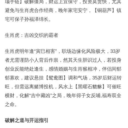
瑙手链】破解僵局，财运上宜保守，投资莫贪快，尤其
避免与生肖虎合作经商，晚年家宅安宁，【铜葫芦】镇
宅可保子孙福泽绵长。
生肖虎：吉凶交织的霸者
生肖虎明年逢“寅巳相害”，职场边缘化风险极大，33岁
者尤需谨防小人背后作祟，然其天生胆识过人，若投身
创业反能绝处逢生，感情婚姻与生肖猴相冲，伴侣间郁
郁寡欢，建议悬挂【鸳鸯图】调和气场，35岁后财运转
旺，但需远离赌博投机，风水上【黑曜石貔貅】可催旺
横财，化解“吉中藏凶”之局，晚年得子女反哺,福寿双全
之命。
破解之道与开运指引