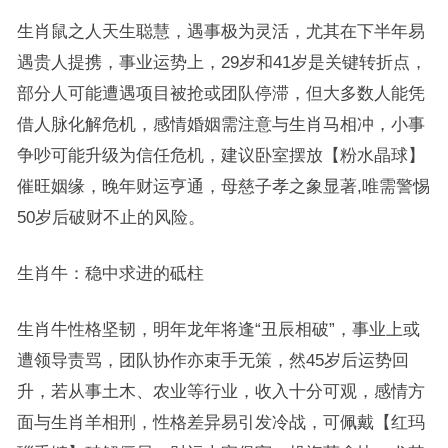
生肖鼠之人天生聪慧，遇事极为灵活，尤其在下半年易
遇贵人提携，事业运势上，29岁和41岁是关键转折点，
部分人可能遭遇项目被抢或团队停滞，但大多数人能凭
借人脉化解危机，感情婚姻需注意与生肖马相冲，小事
争吵可能升级为信任危机，建议卧室摆放【粉水晶球】
催旺姻缘，晚年财运亨通，母慈子孝之象显著,唯需警惕
50岁后破财不止的风险。
生肖牛：稳中求进的砥柱
生肖牛性格坚韧，明年龙年将逢“丑辰相破”，事业上或
遭领导责骂，团队协作亦束手无策，然45岁后运势回
升，若从事土木、农业等行业，收入十分可观，感情方
面与生肖羊相刑，性格差异易引发冷战，可佩戴【红玛