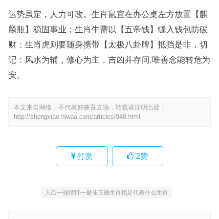
运势虽定，人力可改。生肖鼠宜在办公桌左方放置【麒
麟瓶】稳固事业；生肖牛需以【五帝钱】缝入钱包防破
财；生肖虎则要随身携带【太极八卦牌】抵挡是非，切
记：风水为辅，修心为主，吉凶并存间,唯善念能转危为
安。
本文来自网络，不代表好睐吾立场，转载请注明出处：
http://shengxiao.hlwaa.com/articles/948.html
打赏
2
赞
人己一视猜打一最佳正确生肖指是代表什么生肖