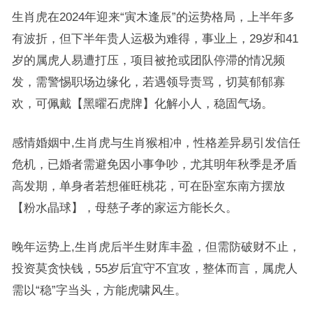
生肖虎在2024年迎来“寅木逢辰”的运势格局，上半年多
有波折，但下半年贵人运极为难得，事业上，29岁和41
岁的属虎人易遭打压，项目被抢或团队停滞的情况频
发，需警惕职场边缘化，若遇领导责骂，切莫郁郁寡
欢，可佩戴【黑曜石虎牌】化解小人，稳固气场。
感情婚姻中,生肖虎与生肖猴相冲，性格差异易引发信任
危机，已婚者需避免因小事争吵，尤其明年秋季是矛盾
高发期，单身者若想催旺桃花，可在卧室东南方摆放
【粉水晶球】，母慈子孝的家运方能长久。
晚年运势上,生肖虎后半生财库丰盈，但需防破财不止，
投资莫贪快钱，55岁后宜守不宜攻，整体而言，属虎人
需以“稳”字当头，方能虎啸风生。