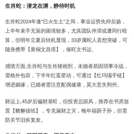
生肖蛇：潜龙在渊，静待时机
生肖蛇2024年逢“巳火生土”之局，事业运势先抑后扬，
上半年束手无策的困境较多，尤其团队停滞或遭同行暗
算，但明年立夏后转机显现，33岁属蛇人若想突破，可
随身携带【黄铜文昌塔】，催旺文书运。
感情方面,生肖蛇与生肖猪相刑，未婚者易因琐事冷战，
需格外包容，下半年红鸾星动，可通过【红玛瑙手链】
增进姻缘，已婚者需注意配偶健康，莫大意失荆州。
财运上,45岁后偏财渐旺，但投资忌跟风，推荐在书房放
置【貔貅镇纸】，专克漏财之灾，晚年福荫子孙，但需
防关节旧疾复发。