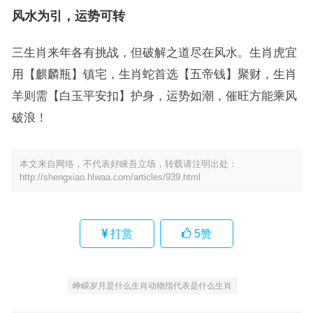
风水为引，运势可转
三生肖来年各有挑战，但破解之道尽在风水。生肖虎宜
用【麒麟瓶】镇宅，生肖蛇首选【五帝钱】聚财，生肖
羊则需【白玉平安扣】护身，运势如潮，催旺方能乘风
破浪！
本文来自网络，不代表好睐吾立场，转载请注明出处：
http://shengxiao.hlwaa.com/articles/939.html
打赏
5
赞
峥嵘岁月是什么生肖动物指代表是什么生肖