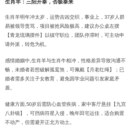
生肖羊：三阳开泰，否极泰来
生肖羊明年冲太岁，运势吉凶交织，事业上，37岁人群
易被领导责骂，项目被抢风险极高，建议办公桌左摆
【青龙琉璃摆件】以镇守职位，团队停滞时，可主动申
请外派，转危为机。
感情婚姻中,生肖羊与生肖牛相冲，性格差异导致沟通不
畅，未婚者若想破解孤鸾煞，可佩戴【月老红绳】；已
婚者需多关注子女教育，避免因学业问题引发家庭矛
盾。
健康方面,50岁后需防心血管疾病，家中客厅悬挂【九宫
八卦镜】，可挡病符星入侵，晚年田宅运佳，适合购置
不动产，但需避开正北方动土。