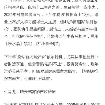
“一丁不识，球来香袖依稀暖”暗藏玄机，这句诗谜正是
暗指生肖鼠，鼠为十二生肖之首，象征智慧与应变力，
2024年对属鼠者而言，上半年易遇“扶摇直上”之机，事
业上29岁人群可能得贵人提携，但41岁者需防“项目被
抢”，团队协作易生间隙，感情上，未婚者与生肖牛相
合，可化解“信任危机”；已婚者若与生肖马相冲，需用
【粉水晶】镇宅，防“小事争吵”。
下半年“旋钻新火爇炉香”预示转机，尤其从事创意行业
者财运亨通，但需警惕“破财不止”，投资莫贪快，晚年
运势母慈子孝，但68岁后健康需留意肠胃。【铜钱树】
摆东南方，可催旺“正财星”。
生肖龙：腾云驾雾的吉凶辩证
“扶摇直上”直指生肖龙的冲天之势，2025年属龙人逢“三