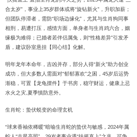
合太岁”，事业上35岁群体或将“旋钻新火”，升职加薪；
但团队停滞者，需防“职场边缘化”，尤其与生肖狗同事
相刑，易遭打压，感情方面，单身者与生肖鸡六合，姻
缘极为难得；已婚者若伴侣属兔，则“性格差异”引发矛
盾，建议卧室悬挂【同心结】化解。
明年龙年本命年，吉凶并存，部分人得“新火”助力创业
成功，但大多数人需面对“郁郁寡欢”之困，45岁后运势
渐稳，可置【龙龟摆件】于书房，稳守财运，健康上忌
水火之灾,夏季慎防意外。
生肖蛇：蛰伏蜕变的命理玄机
“球来香袖依稀暖”暗喻生肖蛇的蛰伏与敏感，2024年属
蛇人“吉星高照”，29岁者事业遇“扶摇直上”之兆，可争