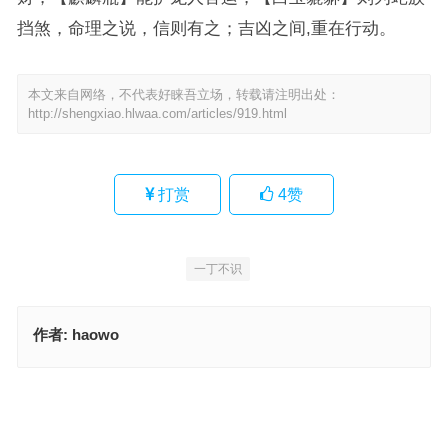
挡煞，命理之说，信则有之；吉凶之间,重在行动。
本文来自网络，不代表好睐吾立场，转载请注明出处：
http://shengxiao.hlwaa.com/articles/919.html
打赏
4
赞
一丁不识
作者:
haowo
一丁不识指代表什么生肖，全面落实释义解释
崭露头角猜打一最佳正确生肖指是代表什么生肖，经典词语释义解释
上一篇
下一篇