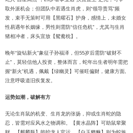
取外派机会；但团队中若遇生肖虎，则“领导责骂”频
发，束手无策时可用【黑曜石】护身，感情上，未婚女
性易遇年长姻缘，男性则需防“信任危机”，尤其与生肖
猪相冲者，床头宜放【鸳鸯枕】。
晚年“旋钻新火”象征子孙福泽，但55岁后需防“破财不
止”，莫轻信他人投资，整体而言，蛇年出生者明年需把
握“新火”机遇，佩戴【绿幽灵】可催旺偏财，健康方面,
注意呼吸道旧疾复发。
运势如潮，破解有方
无论生肖鼠的机变、生肖龙的张扬，抑或生肖蛇的隐
忍，皆需对应风水之物调和。【黄水晶阵】可助鼠辈聚
财，【麒麟瓶】能护龙人官运，【白玉貔貅】则为蛇族