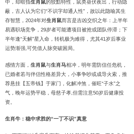
中，却暗指
生肖鼠
的狡黠特性，鼠类昼伏夜出，行动隐
蔽，古人认为它们“不识字却通人性”，故以此隐喻其生
存智慧，2024年对
生肖鼠
而言是吉凶交织之年：上半年
易遇职场竞争，29岁者可能遭项目被抢或团队停滞；下
半年逢“天解”星入命，转机极为难得，尤其41岁后事业
运势渐强,可凭借人脉突破困局。
感情方面，
生肖鼠
与
生肖马
相冲，明年需防信任危机，
已婚者若与伴侣性格差异大，小事争吵或成导火索，推
荐悬挂【五帝钱】于家门，化解冲煞，催旺“子水”之
气，晚年运势平稳，母慈子孝,但需注意50岁后健康投
资。
生肖牛：稳中求胜的“一丁不识”真意