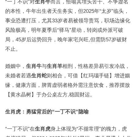
“一丁不识”对
生肖牛
而言，恰喻其埋头苦干、不争虚名
的本性，牛年出生者天生务实，但2025年“太岁”临头，
事业恐遭打压，尤其33岁者易被领导责骂，职场边缘化
风险极高，明年夏季后“驿马”星动，转岗或外派可破
局，45岁后运势回升，晚年家宅兴旺,但需防57岁破财
不止。
婚姻中，
生肖牛
与
生肖羊
相刑，性格差异易引发冷战，
未婚者若遇
生肖蛇
则相合，可借【红玛瑙手链】增进姻
缘，健康方面，脾胃虚弱者格外需注意饮食，推荐摆放
【黄水晶树】于办公桌左方,稳固财运。
生肖虎：勇猛背后的“一丁不识”隐喻
“一丁不识”在
生肖虎
身上体现为“不循常理”的魄力，虎