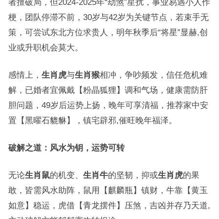
者擅破局，但2024-2025年“劫煞”星扰，事业易遇小人作
梗，团队停滞不前，30岁与42岁为关键节点，若束手无
策，可尝试东北方位求贵人，明年秋季后“将星”显赫,创
业或升职机会莫大。
感情上，
生肖虎
与
生肖猴
相冲，争吵频发，信任危机难
解，已婚者宜佩戴【粉晶狐狸】调和气场，健康需防肝
胆问题，49岁后运势上扬，晚年可享清福，推荐家中安
置【黑曜石貔貅】，镇宅辟邪,催旺晚年福泽。
破解之道：风水为钥，运势可转
无论
生肖鼠
的机变、
生肖牛
的坚韧，抑或
生肖虎
的果
敢，皆需风水助阵，鼠用【麒麟瓶】镇财，牛靠【黄玉
如意】稳运，虎借【青龙摆件】压煞，吉凶并存乃天道,