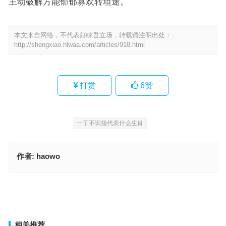
主动破解方能郁郁寡欢转坦途。
本文来自网络，不代表好睐吾立场，转载请注明出处：
http://shengxiao.hlwaa.com/articles/918.html
打赏
6
赞
一丁不识指代表什么生肖
作者:
haowo
欲钱看芦沟上石狮子指什么生肖，最佳词语准确解释
一丁不识，球来香袖依稀暖，扶摇直上，旋钻新火爇炉香代表是什么
生肖，词语解析解答落地
上一篇
下一篇
相关推荐