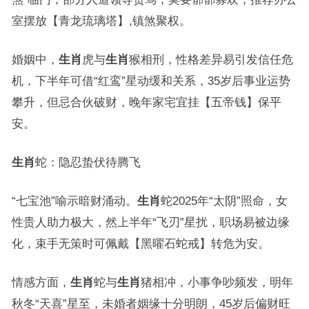
室摆放【青龙琉璃塔】,镇煞聚权。
婚姻中，
生肖
虎与
生肖
猴相刑，性格差异易引发信任危
机，下半年可借“红鸾”星动缓和关系，35岁后事业运势
攀升，但忌合伙破财，晚年家宅宜挂【五帝钱】保平
安。
生肖
蛇：隐忍蛰伏待腾飞
“七宝池”喻示暗财涌动。
生肖
蛇2025年“太阴”照命，女
性贵人助力极大，然上半年“飞刃”星扰，职场易被边缘
化，束手无策时可佩戴【黑曜石蛇戒】转危为安。
情感方面，
生肖
蛇与
生肖
猪相冲，小事争吵频发，明年
秋冬“天喜”星至，未婚者姻缘十分明朗，45岁后偏财旺