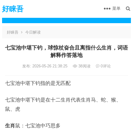
好睐吾
菜单
好睐吾
今日解读
七宝池中堪下钓，球惊杖奋合且离指什么生肖，词语
解释作答落地
发布: 2026-05-26 21:38:25
38
阅读
0
评论
七宝池中堪下钓指的是无匹配
七宝池中堪下钓是在十二生肖代表生肖马、蛇、猴、
鼠、虎
生肖
鼠：七宝池中巧思多