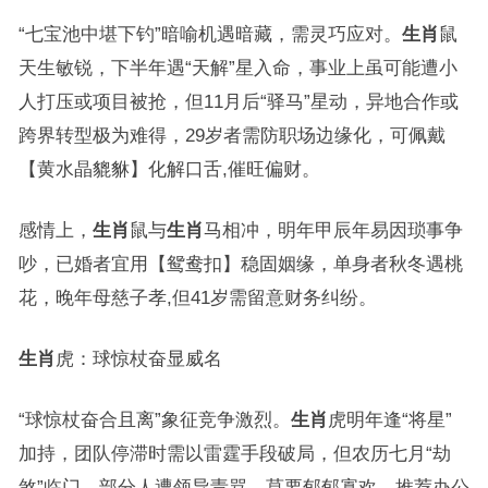
“七宝池中堪下钓”暗喻机遇暗藏，需灵巧应对。
生肖
鼠
天生敏锐，下半年遇“天解”星入命，事业上虽可能遭小
人打压或项目被抢，但11月后“驿马”星动，异地合作或
跨界转型极为难得，29岁者需防职场边缘化，可佩戴
【黄水晶貔貅】化解口舌,催旺偏财。
感情上，
生肖
鼠与
生肖
马相冲，明年甲辰年易因琐事争
吵，已婚者宜用【鸳鸯扣】稳固姻缘，单身者秋冬遇桃
花，晚年母慈子孝,但41岁需留意财务纠纷。
生肖
虎：球惊杖奋显威名
“球惊杖奋合且离”象征竞争激烈。
生肖
虎明年逢“将星”
加持，团队停滞时需以雷霆手段破局，但农历七月“劫
煞”临门，部分人遭领导责骂，莫要郁郁寡欢，推荐办公