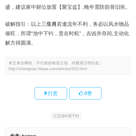
盛，建议家中财位放置【聚宝盆】,晚年需防筋骨旧疾。
破解指引：以上三
生肖
若逢流年不利，务必以风水物品
催旺，所谓“池中下钓，贵在时机”，吉凶并存间,主动化
解方得圆满。
本文来自网络，不代表好睐吾立场，转载请注明出处：
http://shengxiao.hlwaa.com/articles/916.html
打赏
6
赞
七宝池中堪下钓
作者:
haowo