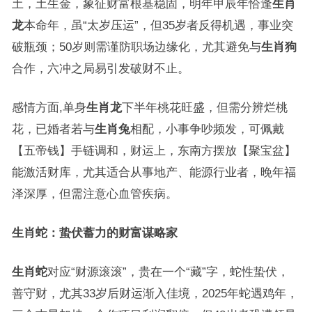
土，土生金，象征财富根基稳固，明年甲辰年恰逢
生肖
龙
本命年，虽“太岁压运”，但35岁者反得机遇，事业突
破瓶颈；50岁则需谨防职场边缘化，尤其避免与
生肖狗
合作，六冲之局易引发破财不止。
感情方面,单身
生肖龙
下半年桃花旺盛，但需分辨烂桃
花，已婚者若与
生肖兔
相配，小事争吵频发，可佩戴
【五帝钱】手链调和，财运上，东南方摆放【聚宝盆】
能激活财库，尤其适合从事地产、能源行业者，晚年福
泽深厚，但需注意心血管疾病。
生肖蛇：蛰伏蓄力的财富谋略家
生肖蛇
对应“财源滚滚”，贵在一个“藏”字，蛇性蛰伏，
善守财，尤其33岁后财运渐入佳境，2025年蛇遇鸡年，