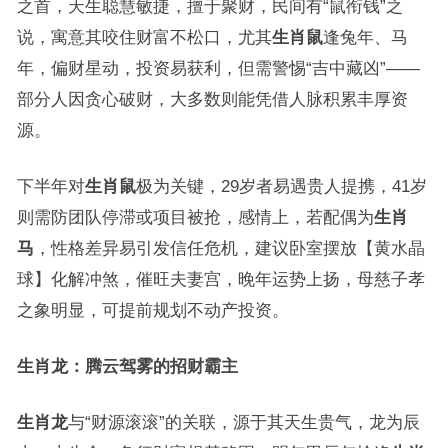
之首，天生聪慧敏捷，擅于聚财，民间有“鼠衔钱”之
说，寓意其咬住财富不松口，尤其
生肖鼠
逢兔年、马
年，偏财星动，投资易获利，但需警惕“吉中藏凶”——
部分人因贪心破财，大多数则能凭借人脉积累丰厚资
源。
下半年对
生肖鼠
极为关键，29岁者易遇贵人提携，41岁
则需防团队停滞或项目被抢，感情上，若配偶为
生肖
马
，性格差异易引发信任危机，建议卧室摆放【黄水晶
球】化解冲煞，催旺夫妻宫，晚年运势上扬，母慈子孝
之象明显，可提前规划不动产投资。
生肖龙：腾云驾雾的招财霸主
生肖龙
与“财源滚滚”的关联，源于其天生贵气，龙为辰