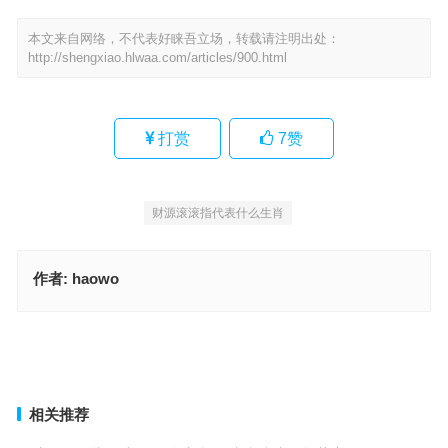
本文来自网络，不代表好睐吾立场，转载请注明出处：
http://shengxiao.hlwaa.com/articles/900.html
打赏
7
赞
财源滚滚指代表什么生肖
作者:
haowo
优哉游哉是什么生肖，完美词语释义解释
应付裕如指代表什么生肖，独家词语解释释义
上一篇
下一篇
相关推荐