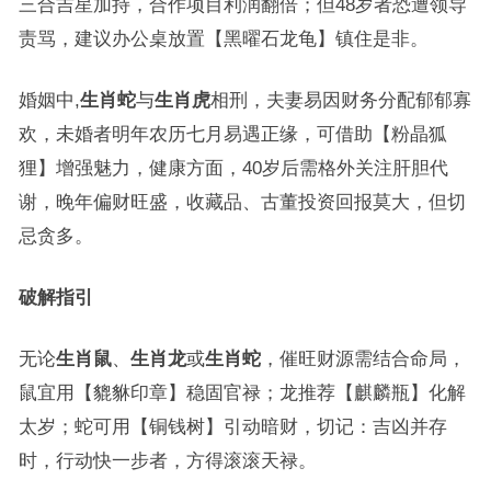
三合吉星加持，合作项目利润翻倍；但48岁者恐遭领导
责骂，建议办公桌放置【黑曜石龙龟】镇住是非。
婚姻中,
生肖蛇
与
生肖虎
相刑，夫妻易因财务分配郁郁寡
欢，未婚者明年农历七月易遇正缘，可借助【粉晶狐
狸】增强魅力，健康方面，40岁后需格外关注肝胆代
谢，晚年偏财旺盛，收藏品、古董投资回报莫大，但切
忌贪多。
破解指引
无论
生肖鼠
、
生肖龙
或
生肖蛇
，催旺财源需结合命局，
鼠宜用【貔貅印章】稳固官禄；龙推荐【麒麟瓶】化解
太岁；蛇可用【铜钱树】引动暗财，切记：吉凶并存
时，行动快一步者，方得滚滚天禄。