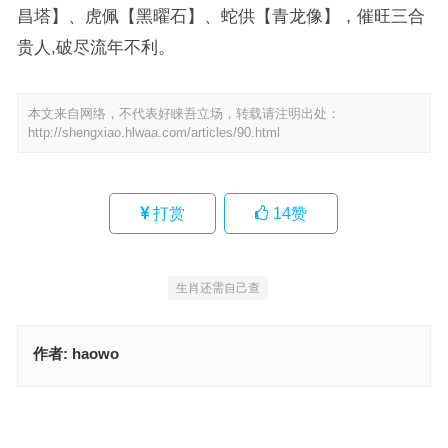
昌塔】、虎佩【黑曜石】、蛇供【青龙像】，催旺三合
贵人,破尽流年不利。
本文来自网络，不代表好睐吾立场，转载请注明出处：
http://shengxiao.hlwaa.com/articles/90.html
打赏
14
赞
生肖还需自己查
作者:
haowo
今期生肖三五开，不是特马不在此是什么生肖，最佳词语准确解释
徒乱人意，天台路迷，流水桃花，面目一新猜打一最佳正确生肖，词
语释义落实作答
上一篇
下一篇