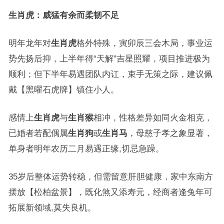
生肖虎：威猛有余而柔韧不足
明年龙年对
生肖虎
格外特殊，寅卯辰三会木局，事业运
势先扬后抑，上半年得“天解”吉星照耀，项目推进极为
顺利；但下半年易遇团队内讧，束手无策之际，建议佩
戴【黑曜石虎牌】镇住小人。
感情上
生肖虎
与
生肖猴
相冲，性格差异如同火金相克，
已婚者若配偶属
生肖狗
或
生肖马
，母慈子孝之象显著，
单身者明年农历二月易遇正缘,切忌急躁。
35岁后整体运势转稳，但需留意肝胆健康，家中东南方
摆放【松柏盆景】，既化煞又添寿元，经商者逢兔年可
拓展新领域,莫失良机。