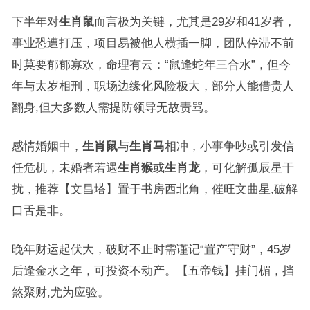
下半年对
生肖鼠
而言极为关键，尤其是29岁和41岁者，
事业恐遭打压，项目易被他人横插一脚，团队停滞不前
时莫要郁郁寡欢，命理有云：“鼠逢蛇年三合水”，但今
年与太岁相刑，职场边缘化风险极大，部分人能借贵人
翻身,但大多数人需提防领导无故责骂。
感情婚姻中，
生肖鼠
与
生肖马
相冲，小事争吵或引发信
任危机，未婚者若遇
生肖猴
或
生肖龙
，可化解孤辰星干
扰，推荐【文昌塔】置于书房西北角，催旺文曲星,破解
口舌是非。
晚年财运起伏大，破财不止时需谨记“置产守财”，45岁
后逢金水之年，可投资不动产。【五帝钱】挂门楣，挡
煞聚财,尤为应验。