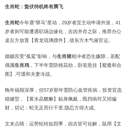
生肖蛇：蛰伏待机终有腾飞
生肖蛇
今年遇“驿马”星动，29岁者宜主动申请外派，41
岁者则可能遭遇职场边缘化，吉凶并存之际，推荐办公
桌左方放置【青龙琉璃摆件】,借东方木气催官运。
婚姻宫受“孤鸾”影响，与
生肖猪
相冲者恐生嫌隙，若配
偶属
生肖鸡
，下半年需防桃花劫，卧室悬挂【鸳鸯和合
图】,可缓和夫妻冷战。
晚年福报深厚，但57岁那年需防心血管疾病，投资宜选
稳健型，【黄水晶貔貅】贴身佩戴，既挡病符又招偏
财，切记：蛇无足而行千里,隐忍方得大成。
文末点睛：运势轮转如四季，凶吉皆可化解，鼠用【文