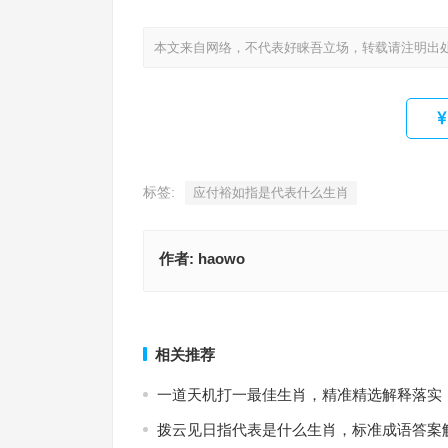
本文来自网络，不代表好睐吾立场，转载请注明出
标签:
应付裕如指是代表什么生肖
作者:
haowo
应付裕如打一最佳精确生肖，成语最佳释义解析
优哉游哉指代表是什么生肖，成语释义
上一篇
相关推荐
一道天机打一最佳生肖，精准精选解释落实
拨云见日指代表是什么生肖，标准成语答案