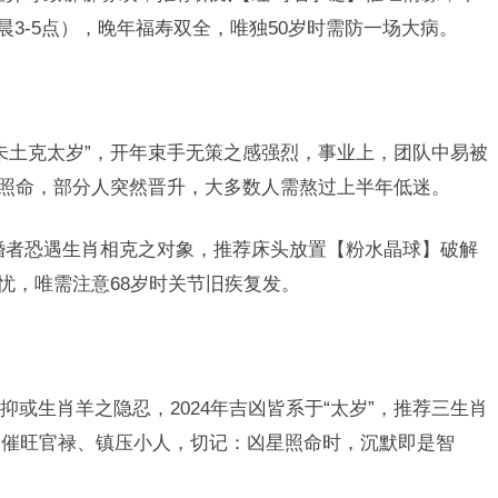
晨3-5点），晚年福寿双全，唯独50岁时需防一场大病。
“未土克太岁”，开年束手无策之感强烈，事业上，团队中易被
”星照命，部分人突然晋升，大多数人需熬过上半年低迷。
婚者恐遇生肖相克之对象，推荐床头放置【粉水晶球】破解
无忧，唯需注意68岁时关节旧疾复发。
或生肖羊之隐忍，2024年吉凶皆系于“太岁”，推荐三生肖
，催旺官禄、镇压小人，切记：凶星照命时，沉默即是智