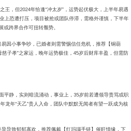
王，但2024年恰逢“冲太岁”，运势起伏极大，上半年易遇
，事业上恐遭打压，项目被抢或团队停滞，需格外谨慎，下半年
发展或跨界合作可扭转颓势。
者易因小事争吵，已婚者则需警惕信任危机，推荐【铜葫
母慈子孝”之家运，晚年运势极佳，45岁后财库丰盈，但需防
，表面平静，实则暗流涌动，事业上，35岁前若遭领导责骂或职
年龙年“天乙”贵人入命，团队中默默无闻者有望一跃成为核
差异导致郁郁寡欢，推荐佩戴【红玛瑙手链】催旺情缘，下