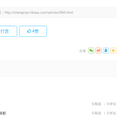
处：
http://shengxiao.hlwaa.com/articles/894.html
打赏
4
赞
诠释解读
下一篇
6
阅读
0
评论
解析
5
阅读
0
评论