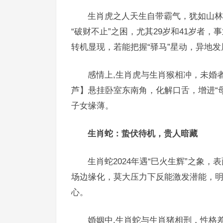
生肖虎之人天生自带霸气，犹如山林之
“破财不止”之困，尤其29岁和41岁者
转机显现，若能把握“驿马”星动，异地
感情上,生肖虎与生肖猴相冲，未婚
芦】悬挂卧室东南角，化解口舌，增进“
子女缘薄。
生肖蛇：蛰伏待机，贵人暗藏
生肖蛇2024年遇“巳火生辉”之象
场边缘化，莫大压力下反能激发潜能，明
心。
婚姻中,生肖蛇与生肖猪相刑，性格