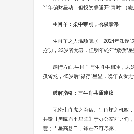
半年偏财星动，但投资需避开“寅时”（凌
生肖羊：柔中带刚，否极泰来
生肖羊之人温顺似水，2024年却逢
抢功，33岁者尤甚，但明年蛇年“紫微
感情方面,生肖羊与生肖牛相冲，未
孤鸾煞，45岁后“禄存”星显，晚年衣食
破解指引：三生肖共通建议
无论生肖虎之勇猛、生肖蛇之机敏，抑
共奉【黑曜石七星阵】于办公室西北角
慧；吉星高悬日，锋芒不可尽露。