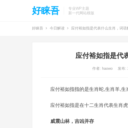
好睐吾
专业WP主题
新一代网站模版
好睐吾
今日解读
应付裕如指是代表什么生肖，词语
应付裕如指是代
作者:
haowo
发布: 2
应付裕如指指的是生肖蛇,生肖羊,生
应付裕如指是在十二生肖代表生肖虎
威震山林，吉凶并存