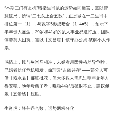
“本期三门有玄机”暗指生肖鼠的运势如同迷宫，需以智
慧破局，所谓“二七头上合五数”，正是鼠在十二生肖中
排位第一（1），与数字5形成暗合（1+4=5），预示下
半年贵人显达，29岁和41岁的鼠人事业易遭打压，团队
停滞莫大困扰，需以【文昌塔】镇守办公桌,破解小人作
祟。
感情上，鼠与生肖马相冲，未婚者易因性格差异争吵，
已婚者信任危机频发，命理云“吉凶并存”——部分人可
借【粉水晶】催旺桃花，但大多数人需忍过明年龙年方
得安稳，晚年母慈子孝，唯独44岁后破财不止，建议佩
戴【五帝钱】压胜。
生肖虎：锋芒遇合数，运势两极分化