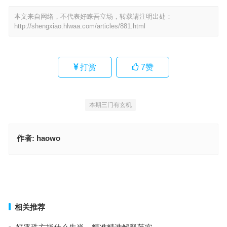
本文来自网络，不代表好睐吾立场，转载请注明出处：
http://shengxiao.hlwaa.com/articles/881.html
打赏
7
赞
本期三门有玄机
作者:
haowo
今期生肖二三开，湖中荷花出污泥 匼匝千山与万山指是代表什么生
肖，成语释义落实解释
逃，逃命过街走巷。明灯宝镜迎秋。无千无万指是代表什么生肖，完
美词语释义解释
上一篇
下一篇
相关推荐