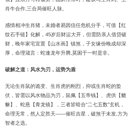
肖牛合作,三合局催旺人脉。
感情相冲生肖猪，未婚者易因信任危机分手，可借【红
纹石手链】化解，45岁后财运大开，但需防亲人借贷破
财，晚年家宅宜置【山水画】镇煞，子女缘份晚成却深
厚，命理箴言：蛇逢龙年升腾,莫困于一时是非。
破解之道：风水为刃，运势为盾
无论生肖鼠的诡变、生肖虎的刚烈，抑或生肖蛇的蛰
伏，皆需以风水物品为刃，鼠佩【五帝钱】、虎供【貔
貅】、蛇悬【青龙镜】，三者皆暗合“二七五数”玄机，
命理无常，然人定胜天——催旺吉星，破煞于未发,方为
智者之选。