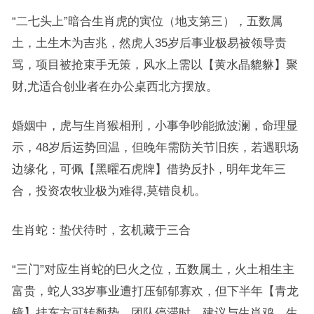
“二七头上”暗合生肖虎的寅位（地支第三），五数属
土，土生木为吉兆，然虎人35岁后事业极易被领导责
骂，项目被抢束手无策，风水上需以【黄水晶貔貅】聚
财,尤适合创业者在办公桌西北方摆放。
婚姻中，虎与生肖猴相刑，小事争吵能掀波澜，命理显
示，48岁后运势回温，但晚年需防关节旧疾，若遇职场
边缘化，可佩【黑曜石虎牌】借势反扑，明年龙年三
合，投资农牧业极为难得,莫错良机。
生肖蛇：蛰伏待时，玄机藏于三合
“三门”对应生肖蛇的巳火之位，五数属土，火土相生主
富贵，蛇人33岁事业遭打压郁郁寡欢，但下半年【青龙
镜】挂东方可转颓势，团队停滞时，建议与生肖鸡、生