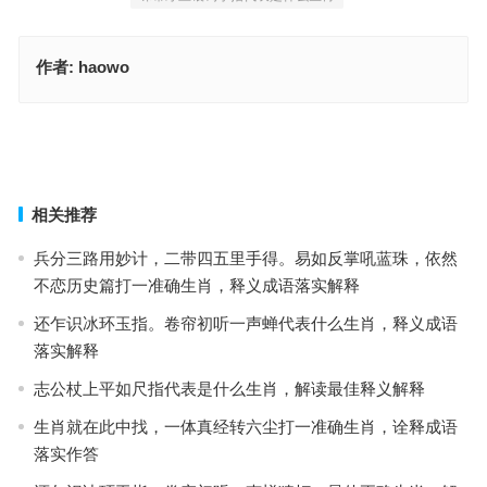
作者:
haowo
（艰难）风里来，雨里去一跃冲天指是代表什么生肖，词语解释最佳
分析
匼匝千山与万山打一最佳精确生肖，标准解析词语落实
上一篇
下一篇
相关推荐
兵分三路用妙计，二带四五里手得。易如反掌吼蓝珠，依然
不恋历史篇打一准确生肖，释义成语落实解释
还乍识冰环玉指。卷帘初听一声蝉代表什么生肖，释义成语
落实解释
志公杖上平如尺指代表是什么生肖，解读最佳释义解释
生肖就在此中找，一体真经转六尘打一准确生肖，诠释成语
落实作答