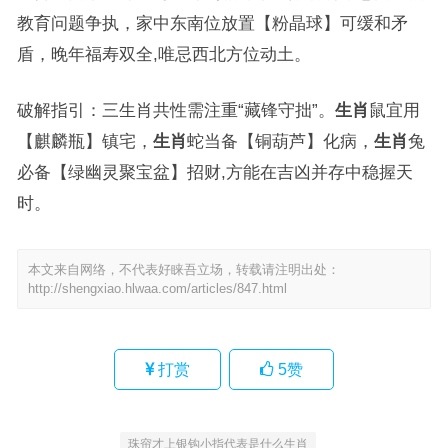
教育问题争执，家中东南位放置【粉晶球】可缓和矛
盾，晚年福寿双全,唯忌西北方位动土。
破解指引：三生肖共性需注重“藏锋守拙”。
生肖
鼠宜用
【麒麟瓶】镇宅，
生肖
蛇当备【铜葫芦】化病，
生肖
兔
必备【绿幽灵聚宝盆】招财,方能在吉凶并存中稳握天
时。
本文来自网络，不代表好睐吾立场，转载请注明出处：
http://shengxiao.hlwaa.com/articles/847.html
打赏
5
赞
珠帘才上银钩小指代表是什么生肖