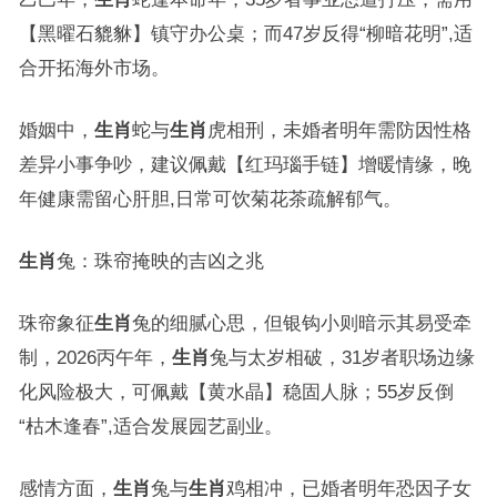
【黑曜石貔貅】镇守办公桌；而47岁反得“柳暗花明”,适
合开拓海外市场。
婚姻中，
生肖
蛇与
生肖
虎相刑，未婚者明年需防因性格
差异小事争吵，建议佩戴【红玛瑙手链】增暖情缘，晚
年健康需留心肝胆,日常可饮菊花茶疏解郁气。
生肖
兔：珠帘掩映的吉凶之兆
珠帘象征
生肖
兔的细腻心思，但银钩小则暗示其易受牵
制，2026丙午年，
生肖
兔与太岁相破，31岁者职场边缘
化风险极大，可佩戴【黄水晶】稳固人脉；55岁反倒
“枯木逢春”,适合发展园艺副业。
感情方面，
生肖
兔与
生肖
鸡相冲，已婚者明年恐因子女