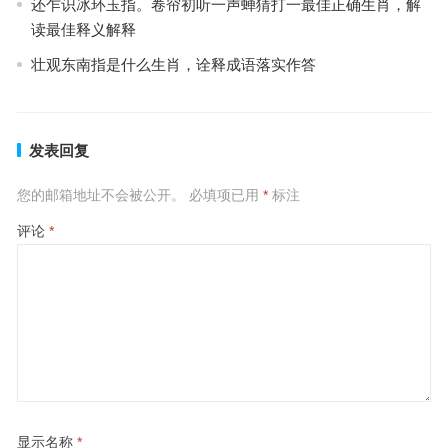
还乍识冰环玉指。卷帘初听一声蝉猜打一最佳正确生肖，解
读最佳释义解释
壮观东南指是什么生肖，诠释成语落实作答
发表回复
您的邮箱地址不会被公开。
必填项已用
*
标注
评论
*
显示名称
*