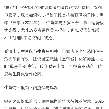
“珠帘才上银钩小”这句诗暗藏
生肖
鼠的灵巧特质，银钩
似鼠尾，珠帘如洞穴，描绘了鼠类机敏藏匿的天性，明
年甲辰年（2024年），
生肖
鼠与太岁三合，事业运势极
为难得，尤其29岁者易遇贵人提携，但41岁需防“破财
不止”,团队中谨防项目被抢。
感情上，
生肖
鼠与
生肖
马相冲，已婚者下半年恐因信任
危机郁郁寡欢，建议卧室悬挂【五帝钱】化解冲煞，催
旺“母慈子孝”家运，晚年财运丰隆，可投资不动产，唯
忌与
生肖
兔合作经商。
生肖
蛇：银钩下的蛰伏与爆发
银钩之形恰似蛇信，隐喻
生肖
蛇蛰伏待机的智慧，2025
乙巳年，
生肖
蛇逢本命年，35岁者事业恐遭打压，需用