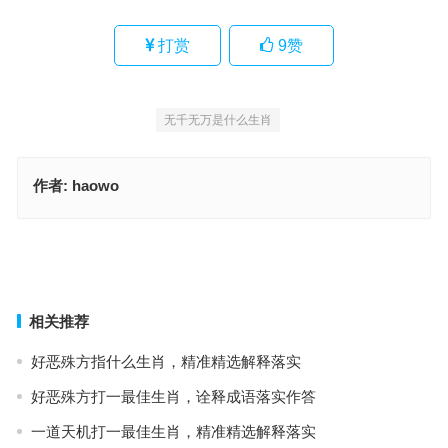
打赏
9
赞
无千无万是什么生肖
作者:
haowo
神州大地是指什么生肖，词语释义阐述落实
洞府瑶台添锦色，天宫佳景乐处多代表指什么生肖，成语释义甄选实
践
上一篇
下一篇
相关推荐
好恶殊方指什么生肖，精准精选解释落实
好恶殊方打一最佳生肖，诠释成语落实作答
一道天机打一最佳生肖，精准精选解释落实