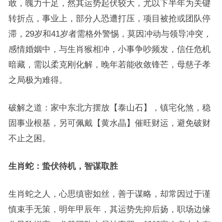
敢，魄力十足，然其运势起伏较大，尤以下半年为关键
转折点，事业上，部分人恐遭打压，项目被抢或团队停
滞，29岁和41岁者需格外警惕，莫因冲动与领导冲突，
感情婚姻中，与生肖猴相冲，小事争吵频发，信任危机
暗藏，需以柔克刚化解，晚年若能收敛锋芒，母慈子孝
之局极为难得。
破解之道：家中东北方摆放【泰山石】，镇宅化煞，稳
固事业根基，另可佩戴【黄水晶】催旺财运，避免破财
不止之困。
生肖蛇：蛰伏待机，智谋取胜
生肖蛇之人，心思缜密如丝，善于谋略，却常因过于谨
慎束手无策，明年甲辰年，其运势先抑后扬，职场边缘