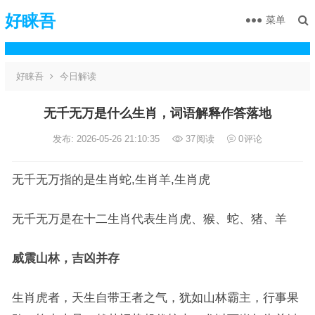
好睐吾
菜单
好睐吾
今日解读
无千无万是什么生肖，词语解释作答落地
发布: 2026-05-26 21:10:35
37
阅读
0
评论
无千无万指的是生肖蛇,生肖羊,生肖虎
无千无万是在十二生肖代表生肖虎、猴、蛇、猪、羊
威震山林，吉凶并存
生肖虎者，天生自带王者之气，犹如山林霸主，行事果