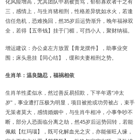
化风险增高，尤其团队中易被责骂，郁郁寡欢者十之有
三，感情上，与生肖猪相刑，性格差异犹如水火，若逢
信任危机，恐难挽回，然35岁后运势渐升，晚年福禄双
全，若得【五帝钱】挂于门楣，可挡小人，聚财纳福。
增运建议：办公桌左方放置【青龙摆件】，助事业突
围；床头悬挂【同心结】，缓和夫妻相刑之势。
生肖羊：温良隐忍，福祸相依
生肖羊性柔似水，然过善反易招欺，下半年遇“冲太
岁”，事业遭打压极为明显，项目被抢或功劳被占，束手
无策者莫大，感情婚姻中，与生肖牛相冲，小事争吵不
断，部分人恐面临分离之劫，然45岁后运势回转，若能
佩戴【红玛瑙】，既可化解血光之灾，亦能催旺人缘，