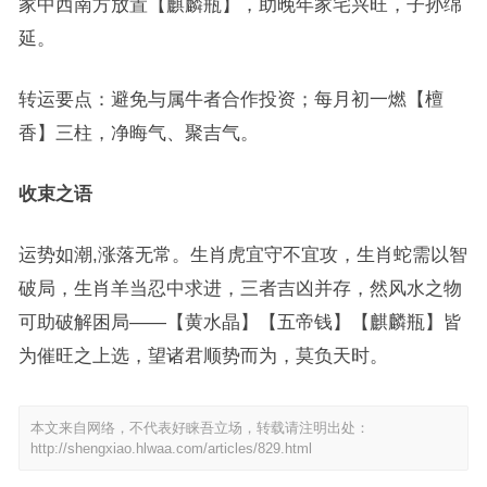
家中西南方放置【麒麟瓶】，助晚年家宅兴旺，子孙绵
延。
转运要点：避免与属牛者合作投资；每月初一燃【檀
香】三柱，净晦气、聚吉气。
收束之语
运势如潮,涨落无常。生肖虎宜守不宜攻，生肖蛇需以智
破局，生肖羊当忍中求进，三者吉凶并存，然风水之物
可助破解困局——【黄水晶】【五帝钱】【麒麟瓶】皆
为催旺之上选，望诸君顺势而为，莫负天时。
本文来自网络，不代表好睐吾立场，转载请注明出处：
http://shengxiao.hlwaa.com/articles/829.html