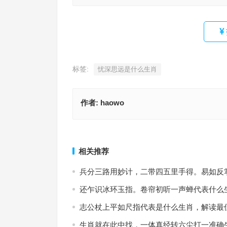
标签:
忧深思远是什么生肖
作者:
haowo
忧深思远是指什么生肖，词语释义阐述落实
盂方水方指代表是什么生肖，词语解释
上一篇
相关推荐
兵分三路用妙计，二带四五里手得。易如反
还乍识冰环玉指。卷帘初听一声蝉代表什么
志公杖上平如尺指代表是什么生肖，解读最
生肖就在此中找，一体真经转六尘打一准确