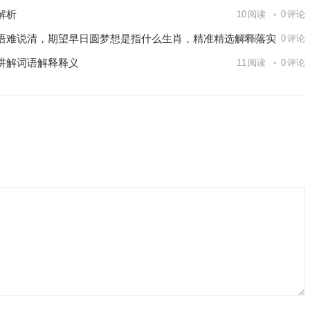
解析
10
阅读
0
评论
语难说清，期望早日圆梦想是指什么生肖，精准精选解释落实
13
阅读
0
评论
讲解词语解释释义
11
阅读
0
评论