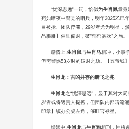
“忧深思远”一词，恰似为
生肖鼠
量身
宛如暗夜中警觉的哨兵，明年2025乙巳
目被抢、团队停滞，29岁者尤为明显，
晶貔貅】催旺偏财，破“郁郁寡欢”之局。
感情上,
生肖鼠
与
生肖马
相冲，小事
但需警惕53岁时的破财之劫。【五帝钱
生肖龙：吉凶并存的腾飞之兆
生肖龙
之“忧深思远”，显于其对大局
岁者或将遇贵人提携，但团队内部暗流
印章】镇办公桌左角，催旺官禄星。
婚姻中,
生肖龙
与
生肖狗
相刑，性格