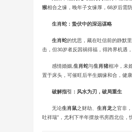
猴
相合之缘，晚年子女缘厚，68岁后需
生肖蛇：蛰伏中的深远谋略
生肖蛇
的忧思，藏在吐信前的静默里，
击，但30岁者反因祸得福，得跨界机遇
感情婚姻,
生肖蛇
与
生肖猪
相冲，未
置于床头，可催旺后半生姻缘和合，健
破解指引：风水为刃，破局重生
无论
生肖鼠
之财劫、
生肖龙
之官非，
吐祥瑞”，尤利下半年摆放书房西北位，