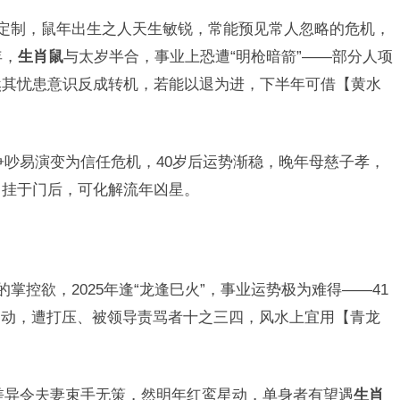
定制，鼠年出生之人天生敏锐，常能预见常人忽略的危机，
年，
生肖鼠
与太岁半合，事业上恐遭“明枪暗箭”——部分人项
然其忧患意识反成转机，若能以退为进，下半年可借【黄水
争吵易演变为信任危机，40岁后运势渐稳，晚年母慈子孝，
】挂于门后，可化解流年凶星。
的掌控欲，2025年逢“龙逢巳火”，事业运势极为难得——41
涌动，遭打压、被领导责骂者十之三四，风水上宜用【青龙
差异令夫妻束手无策，然明年红鸾星动，单身者有望遇
生肖