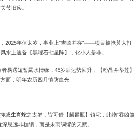
防关节旧疾。
2025年值太岁，事业上“吉凶并存”——项目被抢莫大打
，风水上速备【黑曜石七星阵】，化小人是非。
婚者易遇短暂露水情缘，45岁后运势回升，【粉晶并蒂莲】
康方面，明年农历四月慎防血光。
抑或
生肖蛇
之太岁，皆可借【麒麟瓶】镇宅，此物“吞凶煞
忧深思远非枷锁，而是未雨绸缪的天赋。