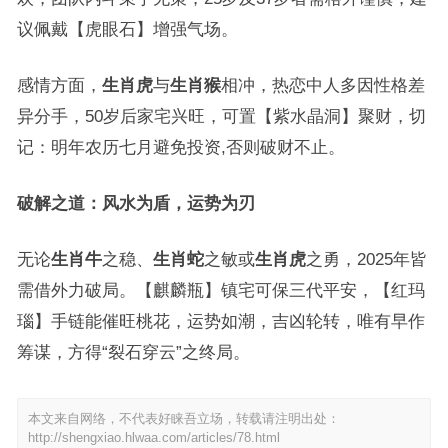
议佩戴【虎眼石】增强气场。
感情方面，
生肖虎
与
生肖猴
相冲，热恋中人多因性格差
异分手，50岁后家宅兴旺，可置【紫水晶洞】聚财，切
记：明年农历七月避免投资,否则破财不止。
破解之道：风水为盾，运势为刃
无论
生肖牛
之稳、
生肖蛇
之敏或
生肖虎
之勇，2025年皆
需借外力破局。【麒麟瓶】镇宅可保三代平安，【红玛
瑙】手链能催旺桃花，运势如潮，吉凶轮转，唯有早作
筹谋，方得“裂石穿云”之终局。
本文来自网络，不代表好睐吾立场，转载请注明出处：
http://shengxiao.hlwaa.com/articles/78.html