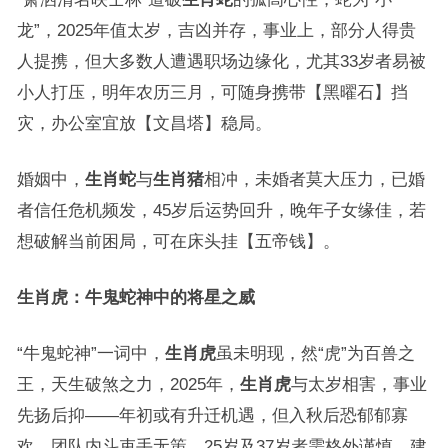
龙”，2025年值太岁，吉凶并存，事业上，部分人得贵
人提携，但大多数人遭遇职场边缘化，尤其33岁者易被
小人打压，明年农历三月，可随身携带【黑曜石】挡
灾，办公室宜放【文昌塔】稳局。
婚姻中，
生肖蛇
与
生肖猪
相冲，未婚者莫大压力，已婚
者信任危机频发，45岁后运势回升，晚年子女缘佳，若
想破解当前困局，可在床头挂【五帝钱】。
生肖虎：牛鬼蛇神中的将星之威
“牛鬼蛇神”一词中，
生肖虎
虽未明现，然“虎”为百兽之
王，天生破煞之力，2025年，
生肖虎
与太岁相害，事业
先扬后抑——年初或有升迁机遇，但入秋后恐郁郁寡
欢，团队内斗束手无策，25岁及37岁者需格外谨慎，建