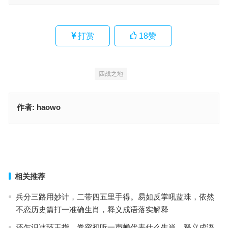
打赏
18
赞
四战之地
作者:
haowo
木板之上，居高临下。从龙谁解尽如云。卵石不敌，蓄势待发。口里
无餐常抱饥。指是什么生肖，全面落实释义解释
走财闯北无功名，一二相合猜一猜指代表什么生肖，经典词语释义解
释
上一篇
下一篇
相关推荐
兵分三路用妙计，二带四五里手得。易如反掌吼蓝珠，依然
不恋历史篇打一准确生肖，释义成语落实解释
还乍识冰环玉指。卷帘初听一声蝉代表什么生肖，释义成语