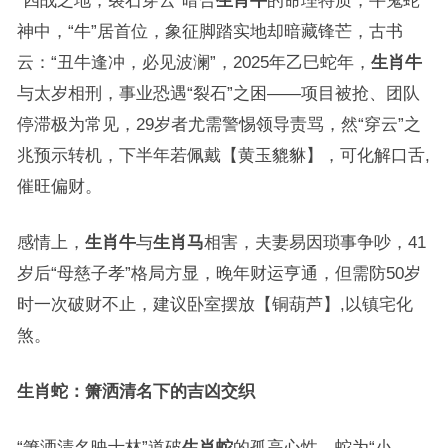
“四战之地，裂石穿云”暗合
生肖牛
的命理特质，牛鬼蛇
神中，“牛”居首位，象征脚踏实地却暗藏锋芒，古书
云：“丑牛逢冲，必见波澜”，2025年乙巳蛇年，
生肖牛
与太岁相刑，事业恐遇“裂石”之困——项目被抢、团队
停滞极为常见，29岁者尤需警惕领导责骂，然“穿云”之
兆预示转机，下半年若佩戴【黄玉貔貅】，可化解口舌,
催旺偏财。
感情上，
生肖牛
与
生肖马
相害，夫妻易因琐事争吵，41
岁后“母慈子孝”格局方显，晚年财运亨通，但需防50岁
时一次破财不止，建议卧室摆放【铜葫芦】,以镇宅化
煞。
生肖蛇：箫洒清名下的吉凶交织
“箫洒清名映士林”道破
生肖蛇
的孤高心性，蛇为“小