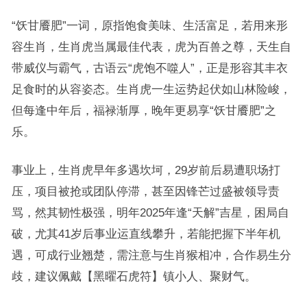
“饫甘餍肥”一词，原指饱食美味、生活富足，若用来形
容生肖，生肖虎当属最佳代表，虎为百兽之尊，天生自
带威仪与霸气，古语云“虎饱不噬人”，正是形容其丰衣
足食时的从容姿态。生肖虎一生运势起伏如山林险峻，
但每逢中年后，福禄渐厚，晚年更易享“饫甘餍肥”之
乐。
事业上，生肖虎早年多遇坎坷，29岁前后易遭职场打
压，项目被抢或团队停滞，甚至因锋芒过盛被领导责
骂，然其韧性极强，明年2025年逢“天解”吉星，困局自
破，尤其41岁后事业运直线攀升，若能把握下半年机
遇，可成行业翘楚，需注意与生肖猴相冲，合作易生分
歧，建议佩戴【黑曜石虎符】镇小人、聚财气。