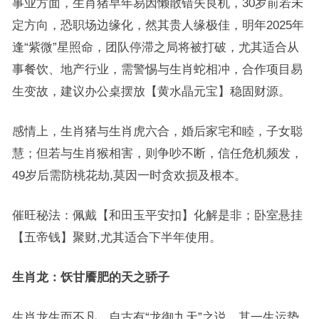
事业方面，生肖猪早年易因懒散错失良机，30岁前若未
定方向，恐职场边缘化，然其贵人缘极佳，明年2025年
逢“紫微”星照命，团队停滞之局将被打破，尤其适合从
事餐饮、地产行业，需警惕与生肖蛇相冲，合作项目易
生变故，建议办公桌摆放【黄水晶元宝】稳固财源。
感情上，生肖猪与生肖虎六合，婚后家宅和睦，子女聪
慧；但若与生肖猴相害，则争吵不断，信任危机频发，
49岁后需防桃花劫,莫因一时贪欢损及根本。
催旺秘法：佩戴【和田玉平安扣】化解是非；卧室悬挂
【五帝钱】聚财,尤其适合下半年使用。
生肖龙：饫甘餍肥的天之骄子
生肖龙生而不凡，自古有“龙御九天”之说，其一生运势