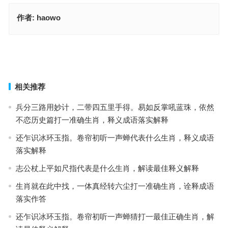
作者:
haowo
夕阳西下是指什么生肖，词语释义落实作答
饫甘餍肥指代表是什么生肖，成语释义诠释解读
上一篇
下一篇
相关推荐
兵分三路用妙计，二带四五里手得。易如反掌吼蓝珠，依然
不恋历史篇打一准确生肖，释义成语落实解释
还乍识冰环玉指。卷帘初听一声蝉代表什么生肖，释义成语
落实解释
志公杖上平如尺指代表是什么生肖，解读最佳释义解释
生肖就在此中找，一体真经转六尘打一准确生肖，诠释成语
落实作答
还乍识冰环玉指。卷帘初听一声蝉猜打一最佳正确生肖，解