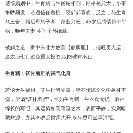
感情婚姻中，生肖虎与生肖蛇相刑，性格差异大，小事
争吵频发，若遇信任危机，恐郁郁寡欢，反之，与生肖
马三合，婚后母慈子孝，家业兴旺，45岁后感情趋于平
稳，晚年夫妻同心,子孙绕膝。
破解之道：家中东北方放置【麒麟瓶】，催旺贵人运；
逢农历七月避免重大投资,以防破财不止。
生肖猪：饫甘餍肥的福气化身
若论天生福相，非生肖猪莫属，猪在传统文化中象征丰
饶，所谓“饫甘餍肥”，恰如生肖猪一生衣食无忧、后福
绵长的写照，其运势如同缓流之水，表面平静，实则暗
藏财源，尤其35岁后财库大开,晚年更可坐享清福。