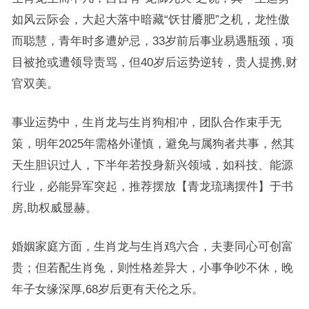
如风云际会，大起大落中暗藏“饫甘餍肥”之机，龙性傲
而聪慧，青年时多遭妒忌，33岁前后事业易遇瓶颈，项
目被抢或遭领导责骂，但40岁后运势逆转，贵人提携,财
官双美。
事业运势中，生肖龙与生肖狗相冲，团队合作束手无
策，明年2025年需格外谨慎，避免与属狗者共事，然其
天生胆识过人，下半年若投身新兴领域，如科技、能源
行业，必能异军突起，推荐摆放【青龙琉璃摆件】于书
房,助权威显赫。
婚姻家庭方面，生肖龙与生肖鸡六合，夫妻同心可创富
贵；但若配生肖兔，则性格差异大，小事争吵不休，晚
年子女缘深厚,68岁后更有天伦之乐。