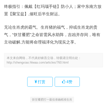
终极指引：佩戴【红玛瑙手链】防小人；家中东南方放
置【聚宝盆】,催旺后半生财运。
无论生肖虎的霸气、生肖猪的福气，抑或生肖龙的贵
气，“饫甘餍肥”之命皆需风水助阵，吉凶并存间，唯有
主动破解,方能将命理福泽化为现实之享。
本文来自网络，不代表好睐吾立场，转载请注明出处：
http://shengxiao.hlwaa.com/articles/760.html
打赏
4
赞
饫甘餍肥打一最佳准确精准生肖