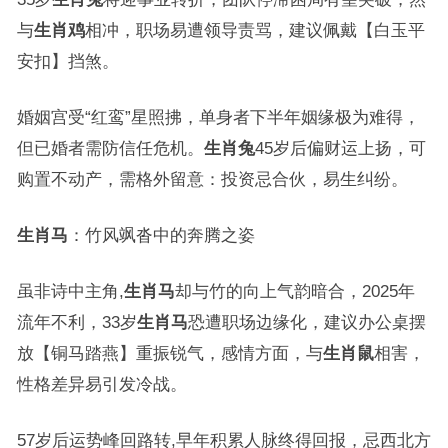
与
生肖鸡
相冲，职场易遭领导责骂，建议佩戴【白玉平
安扣】挡煞。
婚姻宫受“红鸾”星照拂，单身者下半年姻缘极为难得，
但已婚者需防信任危机。
生肖兔
45岁后偏财运上扬，可
购置不动产，需格外留意：投资忌合伙，易生纠纷。
生肖马
：竹风飒沓中的奔腾之姿
虽非诗中主角,
生肖马
却与竹的向上气韵暗合，2025年
流年不利，33岁
生肖马
恐遭职场边缘化，建议办公桌摆
放【铜马踏燕】重振锐气，感情方面，与
生肖鼠
相害，
性格差异易引发冷战。
57岁后运势峰回路转,早年积累人脉终得回报，忌西北方