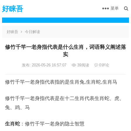
好睐吾
菜单
好睐吾
今日解读
修竹千竿一老身指代表是什么生肖，词语释义阐述落
实
发布: 2026-05-26 16:57:07
39
阅读
0
评论
修竹千竿一老身指代表指的是生肖兔,生肖蛇,生肖马
修竹千竿一老身指代表是在十二生肖代表生肖蛇、虎、
兔、鸡、马
生肖蛇
：修竹千竿一老身的隐士智慧