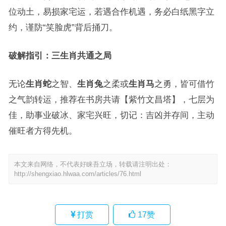
位动土，易损家宅运，若遇合作机遇，务必白纸黑字立
约，谨防“笑脸虎”背后捅刀。
破解指引：三生肖共通之局
无论
生肖蛇
之智、
生肖兔
之柔或
生肖马
之勇，皆可借竹
之气韵转运，推荐在书房共请【紫竹文昌塔】，七层为
佳，助事业破冰、家宅兴旺，切记：吉凶并存间，主动
催旺者方得先机。
本文来自网络，不代表好睐吾立场，转载请注明出处：
http://shengxiao.hlwaa.com/articles/76.html
打赏
17
赞