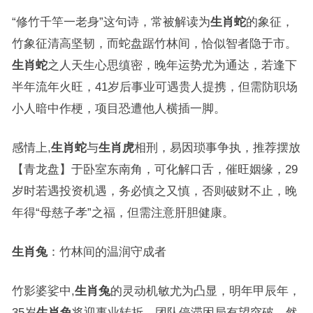
“修竹千竿一老身”这句诗，常被解读为
生肖蛇
的象征，
竹象征清高坚韧，而蛇盘踞竹林间，恰似智者隐于市。
生肖蛇
之人天生心思缜密，晚年运势尤为通达，若逢下
半年流年火旺，41岁后事业可遇贵人提携，但需防职场
小人暗中作梗，项目恐遭他人横插一脚。
感情上,
生肖蛇
与
生肖虎
相刑，易因琐事争执，推荐摆放
【青龙盘】于卧室东南角，可化解口舌，催旺姻缘，29
岁时若遇投资机遇，务必慎之又慎，否则破财不止，晚
年得“母慈子孝”之福，但需注意肝胆健康。
生肖兔
：竹林间的温润守成者
竹影婆娑中,
生肖兔
的灵动机敏尤为凸显，明年甲辰年，
35岁
生肖兔
将迎事业转折，团队停滞困局有望突破，然