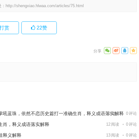
处：
http://shengxiao.hlwaa.com/articles/75.html
打赏
22
赞
，词语解
阐述落实
下一篇
掌吼蓝珠，依然不恋历史篇打一准确生肖，释义成语落实解释
13
阅读
0
评论
生肖，释义成语落实解释
12
阅读
0
评论
佳释义解释
13
阅读
0
评论