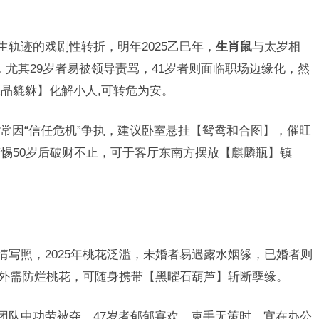
生轨迹的戏剧性转折，明年2025乙巳年，
生肖鼠
与太岁相
”，尤其29岁者易被领导责骂，41岁者则面临职场边缘化，然
晶貔貅】化解小人,可转危为安。
常因“信任危机”争执，建议卧室悬挂【鸳鸯和合图】，催旺
惕50岁后破财不止，可于客厅东南方摆放【麒麟瓶】镇
情写照，2025年桃花泛滥，未婚者易遇露水姻缘，已婚者则
者格外需防烂桃花，可随身携带【黑曜石葫芦】斩断孽缘。
，团队中功劳被夺，47岁者郁郁寡欢，束手无策时，宜在办公