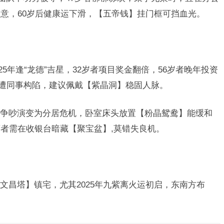
意，60岁后健康运下滑，【五帝钱】挂门框可挡血光。
25年逢“龙德”吉星，32岁者项目奖金翻倍，56岁者晚年投资
露遭同事构陷，建议佩戴【紫晶洞】稳固人脉。
争吵演变为分居危机，卧室床头放置【粉晶鸳鸯】能缓和
者需在收银台暗藏【聚宝盆】,莫错失良机。
文昌塔】镇宅，尤其2025年九紫离火运初启，东南方布