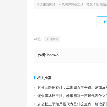
本文来自网络，不代表好睐吾立场，转载请注明出
标签:
天台路迷
作者:
haowo
今期猪兔虎出特，诸王在阁四十年指代表什么生肖
释独家释义
修竹千竿一老身指代表是什么生肖，词语释义
上一篇
相关推荐
兵分三路用妙计，二带四五里手得。易如反
还乍识冰环玉指。卷帘初听一声蝉代表什么
志公杖上平如尺指代表是什么生肖，解读最