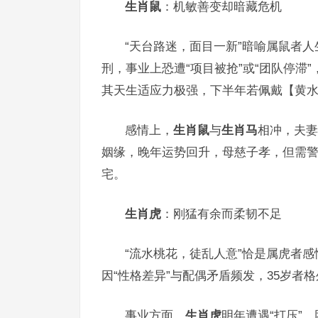
生肖鼠
：机敏善变却暗藏危机
“天台路迷，面目一新”暗喻属鼠者人
刑，事业上恐遭“项目被抢”或“团队停滞
其天生适应力极强，下半年若佩戴【黄水
感情上，
生肖鼠
与
生肖马
相冲，夫妻
姻缘，晚年运势回升，母慈子孝，但需警
宅。
生肖虎
：刚猛有余而柔韧不足
“流水桃花，徒乱人意”恰是属虎者感
因“性格差异”与配偶矛盾频发，35岁
事业方面，
生肖虎
明年遭遇“打压”