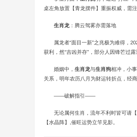
桌左角放置【青龙摆件】重振权威，需注
生肖龙
：腾云驾雾亦需落地
属龙者“面目一新”之兆极为难得，20
获利，然“吉凶并存”，部分人因锋芒过
婚姻中，
生肖龙
与
生肖狗
相冲，小事
关系，明年农历八月为财运转折点，经商
——破解指引——
无论属何生肖，流年不利时皆可请【
【水晶阵】,催旺运势立竿见影。