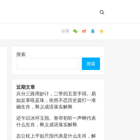
搜索
搜索
近期文章
兵分三路用妙计，二带四五里手得。易
如反掌吼蓝珠，依然不恋历史篇打一准
确生肖，释义成语落实解释
还乍识冰环玉指。卷帘初听一声蝉代表
什么生肖，释义成语落实解释
志公杖上平如尺指代表是什么生肖，解