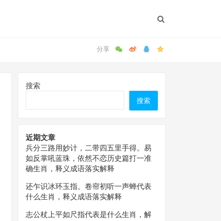
搜索
搜索
近期文章
兵分三路用妙计，二带四五里手得。易
如反掌吼蓝珠，依然不恋历史篇打一准
确生肖，释义成语落实解释
还乍识冰环玉指。卷帘初听一声蝉代表
什么生肖，释义成语落实解释
志公杖上平如尺指代表是什么生肖，解