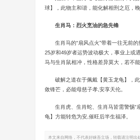
球】，此物主和谐，能化解相刑之厄，晚
生肖马：烈火烹油的急先锋
生肖马的“扇风点火”带着一往无前
25岁和49岁者运势波动极大，事业上
马与生肖鼠相冲，性格差异莫大，若不能
破解之道在于佩戴【黄玉龙龟】，此
敛锋芒，必能母慈子孝,安享天伦。
生肖虎、生肖蛇、生肖马皆需警惕“
龟】方能转危为安,催旺后半生福泽。
本文来自网络，不代表好睐吾立场，转载请注明出