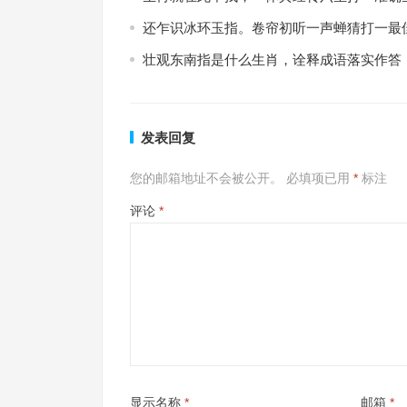
还乍识冰环玉指。卷帘初听一声蝉猜打一最
壮观东南指是什么生肖，诠释成语落实作答
发表回复
您的邮箱地址不会被公开。
必填项已用
*
标注
评论
*
显示名称
*
邮箱
*