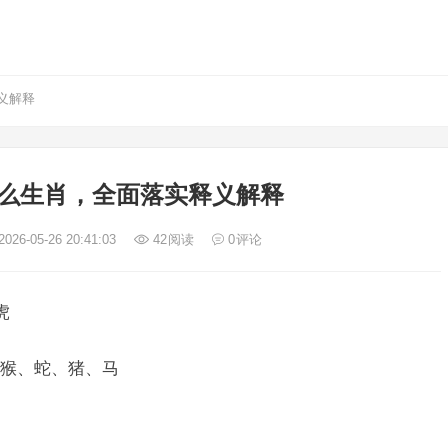
义解释
么生肖，全面落实释义解释
026-05-26 20:41:03
42
阅读
0
评论
虎
猴、蛇、猪、马