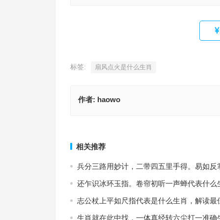
标签:
扇风点火是什么生肖
作者:
haowo
扇风点火代表是什么生肖，完美词语释义解释
徐娘半老指什么生肖，甄选释义
上一篇
相关推荐
兵分三路用妙计，二带四五里手得。易如反
还乍识冰环玉指。卷帘初听一声蝉代表什么
志公杖上平如尺指代表是什么生肖，解读最
生肖就在此中找，一体真经转六尘打一准确