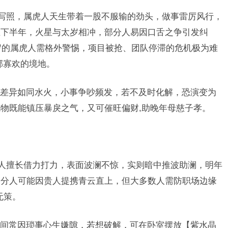
性写照，属虎人天生带着一股不服输的劲头，做事雷厉风行，
在下半年，火星与太岁相冲，部分人易因口舌之争引发纠
1岁的属虎人需格外警惕，项目被抢、团队停滞的危机极为难
郁寡欢的境地。
差异如同水火，小事争吵频发，若不及时化解，恐演变为
物既能镇压暴戾之气，又可催旺偏财,助晚年母慈子孝。
蛇人擅长借力打力，表面波澜不惊，实则暗中推波助澜，明年
部分人可能因贵人提携青云直上，但大多数人需防职场边缘
无策。
间常因琐事心生嫌隙，若想破解，可在卧室摆放【紫水晶