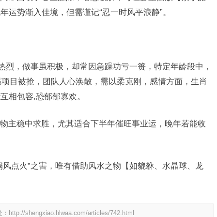
年运势渐入佳境，但需谨记“忍一时风平浪静”。
的热烈，做事虽积极，却常因急躁功亏一篑，特定年龄段中，
或遇项目被抢，团队人心涣散，需以柔克刚，感情方面，生肖
互相包容,恐郁郁寡欢。
物主稳中求胜，尤其适合下半年催旺事业运，晚年若能收
扇风点火”之害，唯有借助风水之物【如貔貅、水晶球、龙
处：
http://shengxiao.hlwaa.com/articles/742.html