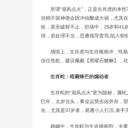
所谓“扇风点火”，正是生肖虎的本
但稍不留神便会因冲动酿成大祸，尤其
纷，甚至破财不止，职场中，29岁和4
得，若处理不当，恐遭领导责骂,陷入郁
感情上，生肖虎与生肖猴相冲，性格
信任危机，建议佩戴【黑曜石貔貅】，此
生肖蛇：暗藏锋芒的煽动者
生肖蛇的“扇风点火”更为隐秘，属
巳年，太岁当头，事业运势吉凶并存，
化，尤其是37岁者，易遭小人打压,束手
婚姻中，生肖蛇与生肖猪相刑，夫妻