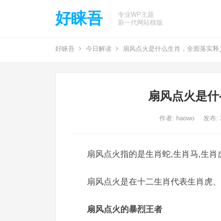
好睐吾
专业WP主题
新一代网站模版
好睐吾
今日解读
扇风点火是什么生肖，全面落实释
扇风点火是什
作者:
haowo
发布: 2
扇风点火指的是生肖蛇,生肖马,生肖
扇风点火是在十二生肖代表生肖虎、
扇风点火的暴烈王者