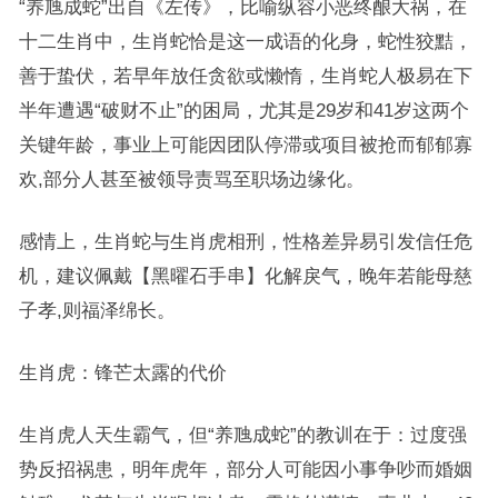
“养虺成蛇”出自《左传》，比喻纵容小恶终酿大祸，在
十二生肖中，生肖蛇恰是这一成语的化身，蛇性狡黠，
善于蛰伏，若早年放任贪欲或懒惰，生肖蛇人极易在下
半年遭遇“破财不止”的困局，尤其是29岁和41岁这两个
关键年龄，事业上可能因团队停滞或项目被抢而郁郁寡
欢,部分人甚至被领导责骂至职场边缘化。
感情上，生肖蛇与生肖虎相刑，性格差异易引发信任危
机，建议佩戴【黑曜石手串】化解戾气，晚年若能母慈
子孝,则福泽绵长。
生肖虎：锋芒太露的代价
生肖虎人天生霸气，但“养虺成蛇”的教训在于：过度强
势反招祸患，明年虎年，部分人可能因小事争吵而婚姻