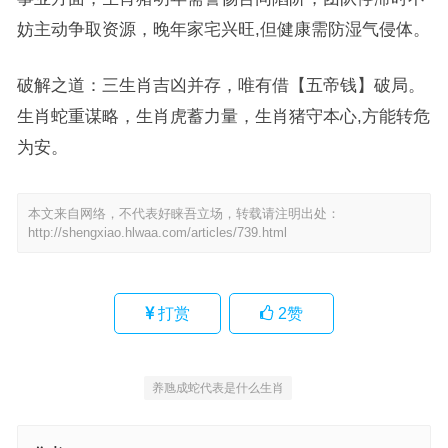
妨主动争取资源，晚年家宅兴旺,但健康需防湿气侵体。
破解之道：三生肖吉凶并存，唯有借【五帝钱】破局。
生肖蛇重谋略，生肖虎蓄力量，生肖猪守本心,方能转危
为安。
本文来自网络，不代表好睐吾立场，转载请注明出处：
http://shengxiao.hlwaa.com/articles/739.html
打赏
2
赞
养虺成蛇代表是什么生肖