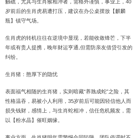
触礁，尤其与生肖猴相冲者，需格外谨慎，事业上，40
岁前后的生肖虎易遭打压，建议在办公桌摆放【麒麟
瓶】镇守气场。
生肖虎的转机往往在逆境中显现，若能收敛锋芒，下半
年或有贵人提携，晚年财运亨通,但需防亲友借贷引发的
纠纷。
生肖猪：憨厚下的隐忧
表面福气相随的生肖猪，实则暗藏“养虺成蛇”之险，其
性格温吞，易被小人利用，35岁前后可能因轻信他人而
损失钱财，感情上，与生肖蛇相冲，信任危机频发，需
以【粉水晶】催旺姻缘。
事业方面，生肖猪明年需警惕合同陷阱，团队停滞时不