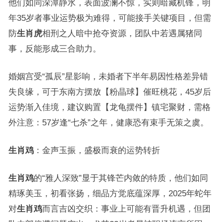
他们如同深潭静水，表面波澜不惊，实则暗藏机锋，明
年35岁者事业运势极为难得，可能接手关键项目，但需
防
生肖虎
相刑之人暗中抢夺资源，团队中若遇属猪同
事，反能形成三合助力。
婚姻宫受“孤辰”星影响，未婚者下半年易因性格差异错
失良缘，可于东南方摆放【粉晶球】催旺桃花，45岁后
运势渐入佳境，建议购置【龙龟摆件】镇宅聚财，需格
外注意：57岁逢“七杀”之年，健康恐有束手无策之虞。
生肖鸡
：金声玉振，盛极而衰的运势转折
生肖鸡
的“雅人深致”显于其锋芒内敛的特质，他们如同
精琢美玉，初看张扬，细品方觉底蕴深厚，2025年蛇年
对
生肖鸡
而言吉凶交织：事业上可能有晋升机遇，但团