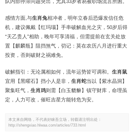
队内部停滞问题突出，尤其33岁者易被职场流言所困。
感情方面,与
生肖兔
相冲者，明年立春后恐爆发信任危
机，建议佩戴【红玛瑙】手串破解血光之灾，50岁后得
“天乙贵人”相助，晚年可享清福，但需提前在玄关处放
置【麒麟瓶】阻挡煞气，切记：莫在农历八月进行重大
投资，否则破财之祸难免。
破解指引：无论属相如何，流年运势皆可调和。
生肖鼠
宜用【黑曜石】挡小人是非，
生肖蛇
当以【紫水晶洞】
聚集旺气，
生肖鸡
则需【白玉貔貅】镇守财库，命理虽
定，人力可改，催旺吉星方能转危为安。
本文来自网络，不代表好睐吾立场，转载请注明出处：
http://shengxiao.hlwaa.com/articles/733.html