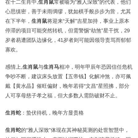
在十二生肖中,
生肖鼠
常被喻为“雅人深致”的代表，他们
心思缜密，善于未雨绸缪，犹如棋手般步步为营，尤其
在下半年，
生肖鼠
将迎来“天解”吉星加持，事业上原本
停滞的项目可能突然转机，但需警惕“劫煞”星干扰，29
岁者易遭团队边缘化，41岁者则可能因领导责骂而郁郁
寡欢。
感情上,
生肖鼠
与
生肖马
相冲，明年甲辰年恐因信任危机
争吵不断，建议床头放置【五帝钱】化解冲煞，亦可佩
戴【黄水晶】催旺偏财，晚年若得“文昌”星照拂，部分
人可享母慈子孝之福，但大多数人需防破财不止。
生肖蛇
：蛰伏待机，晚年方显贵格
生肖蛇
的“雅人深致”体现在其神秘莫测的处世智慧中，