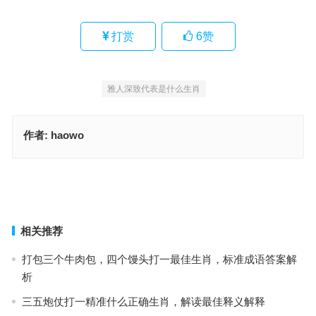
打赏
6
赞
雅人深致代表是什么生肖
作者:
haowo
养虺成蛇指代表是什么生肖，词语解释最佳释义
养虺成蛇指代表得什么生肖，生肖诗词最佳指南
上一篇
下一篇
相关推荐
打包三个牛肉包，四个馒头打一最佳生肖，标准成语答案解
析
三五炮仗打一精准什么正确生肖，解读最佳释义解释