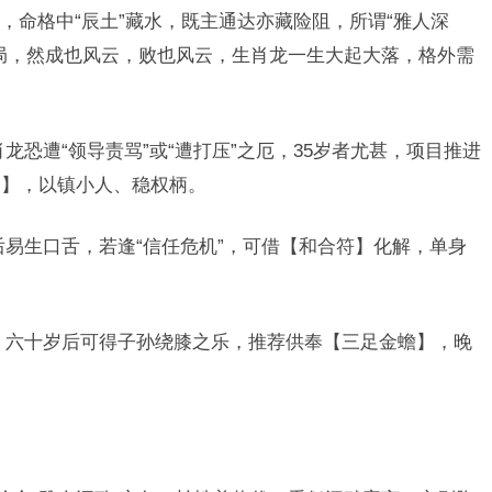
，命格中“辰土”藏水，既主通达亦藏险阻，所谓“雅人深
局，然成也风云，败也风云，生肖龙一生大起大落，格外需
龙恐遭“领导责骂”或“遭打压”之厄，35岁者尤甚，项目推进
印】，以镇小人、稳权柄。
后易生口舌，若逢“信任危机”，可借【和合符】化解，单身
，六十岁后可得子孙绕膝之乐，推荐供奉【三足金蟾】，晚