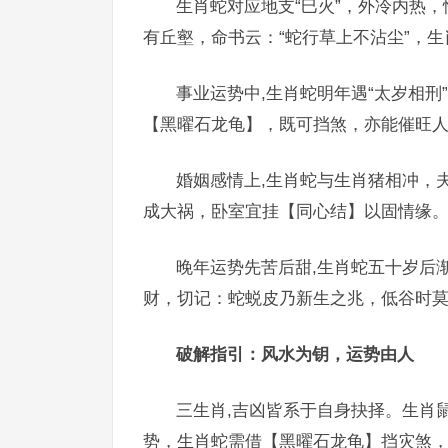
生肖蛇对应地支“巳火”，外冷内热，
有丘壑，命书云：“蛇行草上不沾尘”，
事业运势中,生肖蛇明年遇“太岁相刑
【黑曜石龙龟】，既可挡煞，亦能催旺
婚姻感情上,生肖蛇与生肖猪相冲，
成大祸，卧室宜挂【同心结】以固情缘
晚年运势先苦后甜,生肖蛇五十岁后
财，切记：蛇蜕皮乃新生之兆，低谷时
破解指引：风水为钥，运势由人
三生肖,吉凶皆系于自身抉择。生肖
势，生肖蛇需借【黑曜石龙龟】挡灾煞