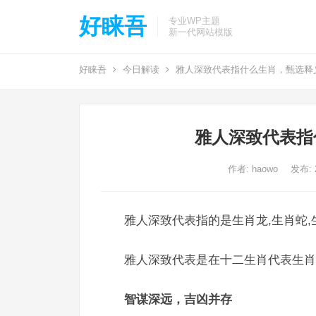
好睐吾
专业WP主题
新一代网站模版
好睐吾
今日解读
雅人深致代表指什么生肖，甄选释
雅人深致代表指
作者:
haowo
发布: 2
雅人深致代表指的是生肖龙,生肖蛇,
雅人深致代表是在十二生肖代表生肖
智谋深远，吉凶并存