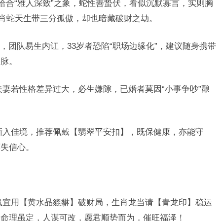
恰合“雅人深致”之象，蛇性善蛰伏，看似沉默寡言，实则胸
生肖蛇天生带三分孤傲，却也暗藏破财之劫。
”，团队易生内讧，33岁者恐陷“职场边缘化”，建议随身携带
人脉。
夫妻若性格差异过大，必生嫌隙，已婚者莫因“小事争吵”酿
。
渐入佳境，推荐佩戴【翡翠平安扣】，既保健康，亦能守
莫失信心。
鼠宜用【黄水晶貔貅】破财局，生肖龙当请【青龙印】稳运
，命理虽定，人谋可改，愿君顺势而为，催旺福泽！