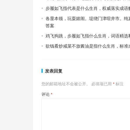
步履如飞指代表是什么生肖，权威落实成语
各显本领，玩耍嬉闹。堤绕门津喧井市。纯
答案
鸡飞狗跳，步履如飞指什么生肖，词语精选
欲钱看炒咸菜不放酱油是指什么生肖，标准
发表回复
您的邮箱地址不会被公开。
必填项已用
*
标注
评论
*