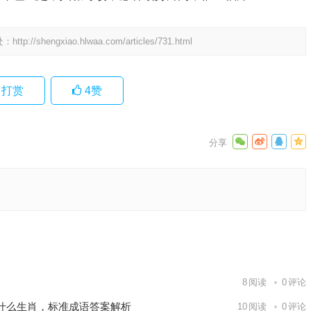
处：
http://shengxiao.hlwaa.com/articles/731.html
打赏
4
赞
最佳释义
下一篇
8
阅读
0
评论
什么生肖，标准成语答案解析
10
阅读
0
评论