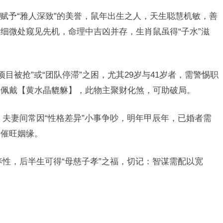
赋予“雅人深致”的美誉，鼠年出生之人，天生聪慧机敏，善
细微处窥见先机，命理中吉凶并存，生肖鼠虽得“子水”滋
项目被抢”或“团队停滞”之困，尤其29岁与41岁者，需警惕职
议佩戴【黄水晶貔貅】，此物主聚财化煞，可助破局。
，夫妻间常因“性格差异”小事争吵，明年甲辰年，已婚者需
】催旺姻缘。
养性，后半生可得“母慈子孝”之福，切记：智谋需配以宽