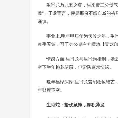
生肖龙乃九五之尊，生来带三分贵气
致”，于龙而言，便是那份不怒自威的格
谨慎。
事业上,明年甲辰年为伏吟之年，生肖
束手无策，可于办公桌左方摆放【青龙
情感方面,生肖龙与生肖狗相刑，婚
者下半年桃花暗藏，但需防露水情缘。
晚年福泽深厚,生肖龙若能收敛锋芒
年财库不空。
生肖蛇：蛰伏藏锋，厚积薄发