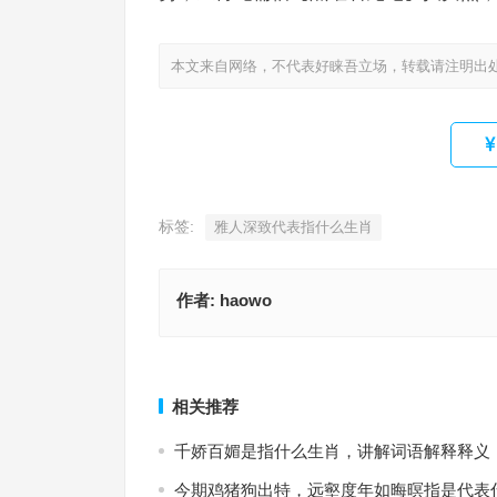
本文来自网络，不代表好睐吾立场，转载请注明出
标签:
雅人深致代表指什么生肖
作者:
haowo
养虺成蛇是什么生肖，最准确诗句解析
养虺成蛇指代表是什么生肖，词语解释
上一篇
相关推荐
千娇百媚是指什么生肖，讲解词语解释释义
今期鸡猪狗出特，远壑度年如晦暝指是代表