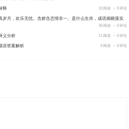
解释
10
阅读
0
评论
真岁月，欢乐无忧。含娇含态情非一。是什么生肖，成语揭晓落实
36
阅读
0
评论
释义分析
11
阅读
0
评论
成语答案解析
8
阅读
0
评论