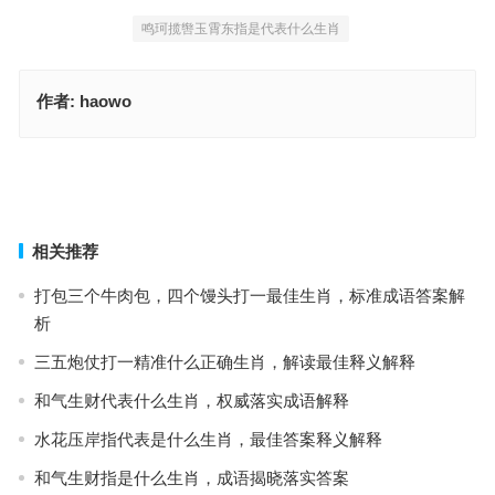
鸣珂揽辔玉霄东指是代表什么生肖
作者:
haowo
噪向残阳意度秋，红潮怕上春风脸指是代表什么生肖，最佳词语准确
解释
玉兔出宫有带宝，十有七人会中特指代表得什么生肖，最佳词语准确
解释
上一篇
下一篇
相关推荐
打包三个牛肉包，四个馒头打一最佳生肖，标准成语答案解
析
三五炮仗打一精准什么正确生肖，解读最佳释义解释
和气生财代表什么生肖，权威落实成语解释
水花压岸指代表是什么生肖，最佳答案释义解释
和气生财指是什么生肖，成语揭晓落实答案