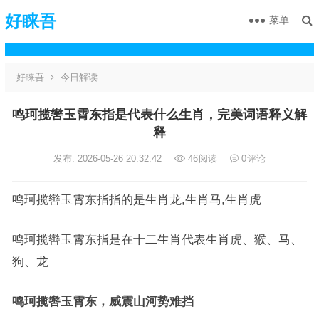
好睐吾
菜单
好睐吾
今日解读
鸣珂揽辔玉霄东指是代表什么生肖，完美词语释义解
释
发布: 2026-05-26 20:32:42
46
阅读
0
评论
鸣珂揽辔玉霄东指指的是生肖龙,生肖马,生肖虎
鸣珂揽辔玉霄东指是在十二生肖代表生肖虎、猴、马、
狗、龙
鸣珂揽辔玉霄东，威震山河势难挡