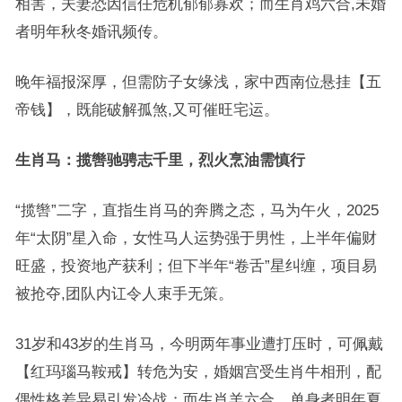
相害，夫妻恐因信任危机郁郁寡欢；而生肖鸡六合,未婚
者明年秋冬婚讯频传。
晚年福报深厚，但需防子女缘浅，家中西南位悬挂【五
帝钱】，既能破解孤煞,又可催旺宅运。
生肖马：揽辔驰骋志千里，烈火烹油需慎行
“揽辔”二字，直指生肖马的奔腾之态，马为午火，2025
年“太阴”星入命，女性马人运势强于男性，上半年偏财
旺盛，投资地产获利；但下半年“卷舌”星纠缠，项目易
被抢夺,团队内讧令人束手无策。
31岁和43岁的生肖马，今明两年事业遭打压时，可佩戴
【红玛瑙马鞍戒】转危为安，婚姻宫受生肖牛相刑，配
偶性格差异易引发冷战；而生肖羊六合，单身者明年夏