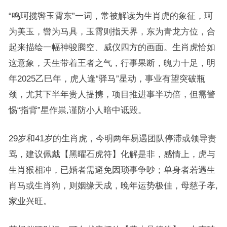
“鸣珂揽辔玉霄东”一词，常被解读为生肖虎的象征，珂
为美玉，辔为马具，玉霄则指天界，东为青龙方位，合
起来描绘一幅神骏腾空、威仪四方的画面。生肖虎恰如
这意象，天生带着王者之气，行事果断，魄力十足，明
年2025乙巳年，虎人逢“驿马”星动，事业有望突破瓶
颈，尤其下半年贵人提携，项目推进事半功倍，但需警
惕“指背”星作祟,谨防小人暗中诋毁。
29岁和41岁的生肖虎，今明两年易遇团队停滞或领导责
骂，建议佩戴【黑曜石虎符】化解是非，感情上，虎与
生肖猴相冲，已婚者需避免因琐事争吵；单身者若遇生
肖马或生肖狗，则姻缘天成，晚年运势极佳，母慈子孝,
家业兴旺。