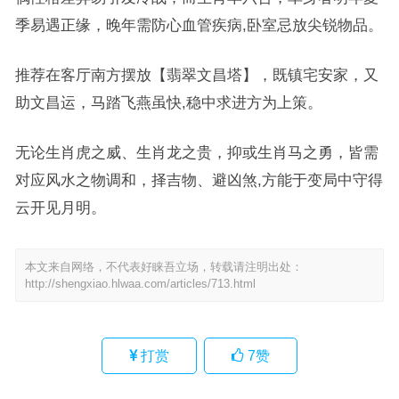
季易遇正缘，晚年需防心血管疾病,卧室忌放尖锐物品。
推荐在客厅南方摆放【翡翠文昌塔】，既镇宅安家，又
助文昌运，马踏飞燕虽快,稳中求进方为上策。
无论生肖虎之威、生肖龙之贵，抑或生肖马之勇，皆需
对应风水之物调和，择吉物、避凶煞,方能于变局中守得
云开见月明。
本文来自网络，不代表好睐吾立场，转载请注明出处：
http://shengxiao.hlwaa.com/articles/713.html
打赏
7
赞