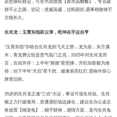
若想催旺财运，可在书房摆放【黄水晶貔貅】，专克破
财不止之困，切记：虎威虽盛，过刚易折,遇事稍敛锋芒
方能长久。
生肖龙：玉霄东指跃云津，乾坤在手运自亨
“玉霄东指”亦暗合生肖龙的飞天之势，龙为辰，东方属
木，青龙腾云恰是贵气临门之兆，2025年对生肖龙而
言，吉凶并存：上半年“紫微”星照拂，升职加薪极为难
得；但下半年“天厄”星干扰，健康易亮红灯,需格外留心
脾胃旧疾。
35岁的生肖龙正逢“三合”大运，事业可借生肖鼠、生肖
猴之力打破僵局，若遭遇职场边缘化，建议在办公桌左
角放置【铜龙龟】，稳守财禄，感情方面，龙与生肖兔