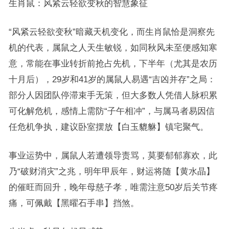
生肖鼠：风紧云轻欲变秋的智慧象征
“风紧云轻欲变秋”暗藏天机变化，而生肖鼠恰是洞察先
机的代表，属鼠之人天生敏锐，如同秋风未至便感知寒
意，常能在事业转折前抢占先机，下半年（尤其是农历
十月后），29岁和41岁的属鼠人易遇“吉凶并存”之局：
部分人因团队停滞束手无策，但大多数人凭借人脉积累
可化解危机，感情上需防“子午相冲”，与属马者易因信
任危机争执，建议卧室摆放【白玉貔貅】镇宅聚气。
事业运势中，属鼠人若遭领导责骂，莫要郁郁寡欢，此
乃“破财消灾”之兆，明年甲辰年，财运将随【黄水晶】
的催旺而回升，晚年母慈子孝，唯需注意50岁后关节疼
痛，可佩戴【黑曜石手串】挡煞。