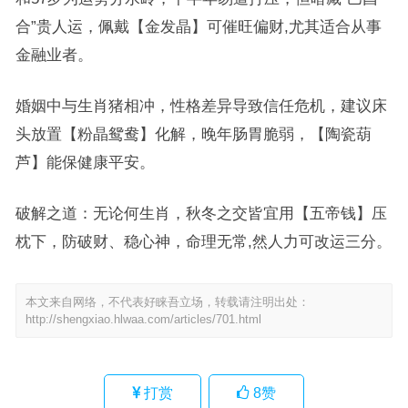
合”贵人运，佩戴【金发晶】可催旺偏财,尤其适合从事
金融业者。
婚姻中与生肖猪相冲，性格差异导致信任危机，建议床
头放置【粉晶鸳鸯】化解，晚年肠胃脆弱，【陶瓷葫
芦】能保健康平安。
破解之道：无论何生肖，秋冬之交皆宜用【五帝钱】压
枕下，防破财、稳心神，命理无常,然人力可改运三分。
本文来自网络，不代表好睐吾立场，转载请注明出处：
http://shengxiao.hlwaa.com/articles/701.html
打赏
8
赞