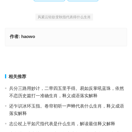
风紧云轻欲变秋指代表得什么生肖
作者:
haowo
书香世家（咏雪之才）风紧云轻欲变秋代表是什么生肖，词语解析解
答落地
两个招牌菜！一瓶剑南春是什么生肖，成语释义落实解释
上一篇
下一篇
相关推荐
兵分三路用妙计，二带四五里手得。易如反掌吼蓝珠，依然
不恋历史篇打一准确生肖，释义成语落实解释
还乍识冰环玉指。卷帘初听一声蝉代表什么生肖，释义成语
落实解释
志公杖上平如尺指代表是什么生肖，解读最佳释义解释