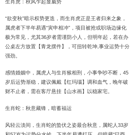
生肖虎：秋风乍起显威势
“欲变秋”暗示权势更迭，而生肖虎正是王者归来之象，
属虎者下半年易遇“寅申相冲”，项目被抢或职场边缘化
极为常见，尤其36岁者需谨防小人，但明年起，若在办
公桌左方放置【青龙摆件】，可扭转乾坤,事业运势十分
强劲。
感情婚姻中，属虎人与生肖猴相刑，小事争吵不断，45
岁后运势渐稳，建议佩戴【红玛瑙】调和血气，晚年破
财不止者，需在客厅悬挂【山水画】以稳家宅。
生肖蛇：秋意藏锋，暗蓄福运
风轻云淡间，生肖蛇的蛰伏之姿最合秋意，属蛇人33岁
和57岁为运势分水岭，下半年易遭打压，但暗藏“巳酉