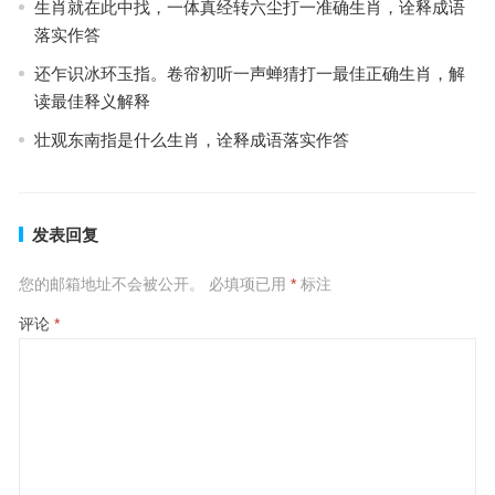
生肖就在此中找，一体真经转六尘打一准确生肖，诠释成语
落实作答
还乍识冰环玉指。卷帘初听一声蝉猜打一最佳正确生肖，解
读最佳释义解释
壮观东南指是什么生肖，诠释成语落实作答
发表回复
您的邮箱地址不会被公开。
必填项已用
*
标注
评论
*