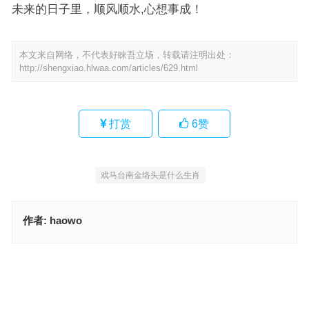
未来的日子里，顺风顺水,心想事成！
本文来自网络，不代表好睐吾立场，转载请注明出处：
http://shengxiao.hlwaa.com/articles/629.html
打赏
6
赞
戏马台南金络头是什么生肖
作者:
haowo
早春二月柳叶垂，八面玲珑小花猫指代表得什么生肖，词语解释最佳
分析
特马连双出本期，众生所归欢欢喜指是代表什么生肖，生肖诗词最佳
指南
上一篇
下一篇