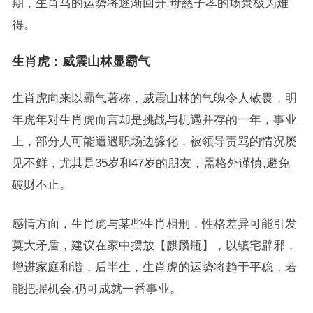
期，生肖马的运势将逐渐回升,母慈子孝的场景极为难
得。
生肖虎：威震山林显霸气
生肖虎向来以霸气著称，威震山林的气魄令人敬畏，明
年虎年对生肖虎而言却是挑战与机遇并存的一年，事业
上，部分人可能遭遇职场边缘化，被领导责骂的情况屡
见不鲜，尤其是35岁和47岁的朋友，需格外谨慎,避免
破财不止。
感情方面，生肖虎与某些生肖相刑，性格差异可能引发
莫大矛盾，建议在家中摆放【麒麟瓶】，以镇宅辟邪，
增进家庭和谐，后半生，生肖虎的运势将趋于平稳，若
能把握机会,仍可成就一番事业。