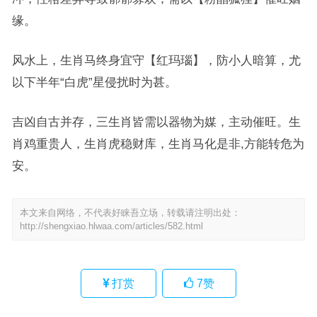
缘。
风水上，生肖马终身宜守【红玛瑙】，防小人暗算，尤
以下半年“白虎”星侵扰时为甚。
吉凶自古并存，三生肖皆需以器物为媒，主动催旺。生
肖鸡重贵人，生肖虎稳财库，生肖马化是非,方能转危为
安。
本文来自网络，不代表好睐吾立场，转载请注明出处：
http://shengxiao.hlwaa.com/articles/582.html
打赏
7
赞