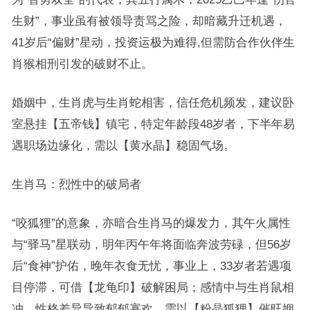
生财”，事业虽有被领导责骂之险，却暗藏升迁机遇，
41岁后“偏财”星动，投资运极为难得,但需防合作伙伴生
肖猴相刑引发的破财不止。
婚姻中，生肖虎与生肖蛇相害，信任危机频发，建议卧
室悬挂【五帝钱】镇宅，特定年龄段48岁者，下半年易
遇职场边缘化，需以【黄水晶】稳固气场。
生肖马：烈性中的破局者
“咬狐狸”的意象，亦暗合生肖马的爆发力，其午火属性
与“驿马”星联动，明年丙午年将面临奔波劳碌，但56岁
后“食神”护佑，晚年衣食无忧，事业上，33岁者若遇项
目停滞，可借【龙龟印】破解困局；感情中与生肖鼠相
冲，性格差异导致郁郁寡欢，需以【粉晶狐狸】催旺姻