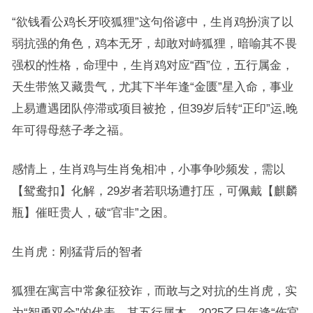
“欲钱看公鸡长牙咬狐狸”这句俗谚中，生肖鸡扮演了以
弱抗强的角色，鸡本无牙，却敢对峙狐狸，暗喻其不畏
强权的性格，命理中，生肖鸡对应“酉”位，五行属金，
天生带煞又藏贵气，尤其下半年逢“金匮”星入命，事业
上易遭遇团队停滞或项目被抢，但39岁后转“正印”运,晚
年可得母慈子孝之福。
感情上，生肖鸡与生肖兔相冲，小事争吵频发，需以
【鸳鸯扣】化解，29岁者若职场遭打压，可佩戴【麒麟
瓶】催旺贵人，破“官非”之困。
生肖虎：刚猛背后的智者
狐狸在寓言中常象征狡诈，而敢与之对抗的生肖虎，实
为“智勇双全”的代表，其五行属木，2025乙巳年逢“伤官