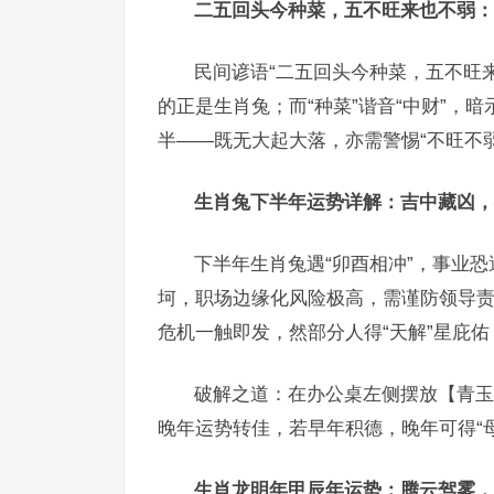
二五回头今种菜，五不旺来也不弱：
民间谚语“二五回头今种菜，五不旺来
的正是生肖兔；而“种菜”谐音“中财”，
半——既无大起大落，亦需警惕“不旺不
生肖兔下半年运势详解：吉中藏凶，
下半年生肖兔遇“卯酉相冲”，事业
坷，职场边缘化风险极高，需谨防领导
危机一触即发，然部分人得“天解”星庇
破解之道：在办公桌左侧摆放【青玉
晚年运势转佳，若早年积德，晚年可得“
生肖龙明年甲辰年运势：腾云驾雾，