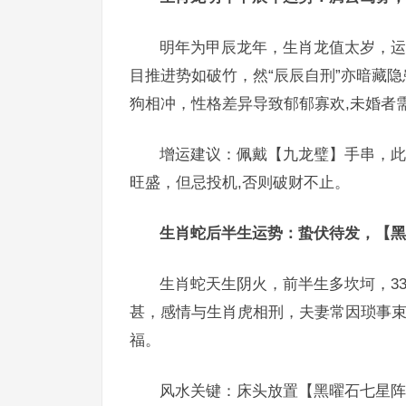
明年为甲辰龙年，生肖龙值太岁，运
目推进势如破竹，然“辰辰自刑”亦暗藏
狗相冲，性格差异导致郁郁寡欢,未婚者
增运建议：佩戴【九龙璧】手串，此
旺盛，但忌投机,否则破财不止。
生肖蛇后半生运势：蛰伏待发，【黑
生肖蛇天生阴火，前半生多坎坷，3
甚，感情与生肖虎相刑，夫妻常因琐事束手
福。
风水关键：床头放置【黑曜石七星阵