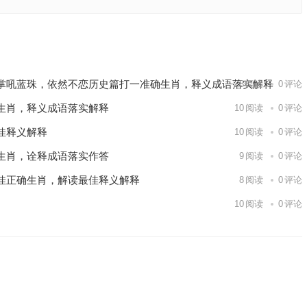
肖，最佳
两眉愁是
下一篇
掌吼蓝珠，依然不恋历史篇打一准确生肖，释义成语落实解释
8
阅读
0
评论
生肖，释义成语落实解释
10
阅读
0
评论
佳释义解释
10
阅读
0
评论
生肖，诠释成语落实作答
9
阅读
0
评论
佳正确生肖，解读最佳释义解释
8
阅读
0
评论
10
阅读
0
评论