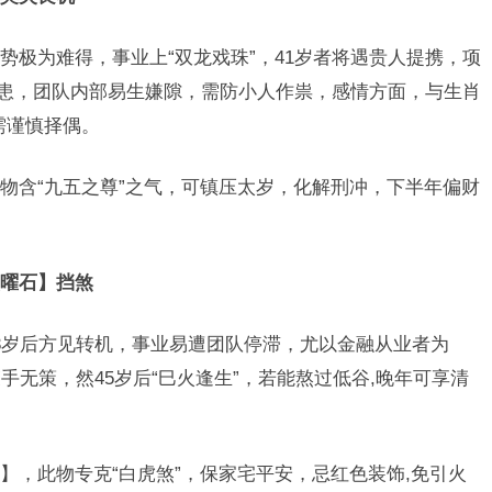
势极为难得，事业上“双龙戏珠”，41岁者将遇贵人提携，项
隐患，团队内部易生嫌隙，需防小人作祟，感情方面，与生肖
需谨慎择偶。
物含“九五之尊”之气，可镇压太岁，化解刑冲，下半年偏财
曜石】挡煞
3岁后方见转机，事业易遭团队停滞，尤以金融从业者为
无策，然45岁后“巳火逢生”，若能熬过低谷,晚年可享清
】，此物专克“白虎煞”，保家宅平安，忌红色装饰,免引火