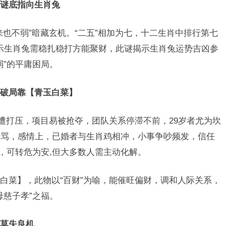
谜底指向生肖兔
也不弱”暗藏玄机。“二五”相加为七，十二生肖中排行第七
暗示生肖兔需稳扎稳打方能聚财，此谜揭示生肖兔运势吉凶参
弱”的平庸困局。
破局靠【青玉白菜】
恐遭打压，项目易被抢夺，团队关系停滞不前，29岁者尤为坎
责骂，感情上，已婚者与生肖鸡相冲，小事争吵频发，信任
佑，可转危为安,但大多数人需主动化解。
白菜】，此物以“百财”为喻，能催旺偏财，调和人际关系，
母慈子孝”之福。
莫失良机