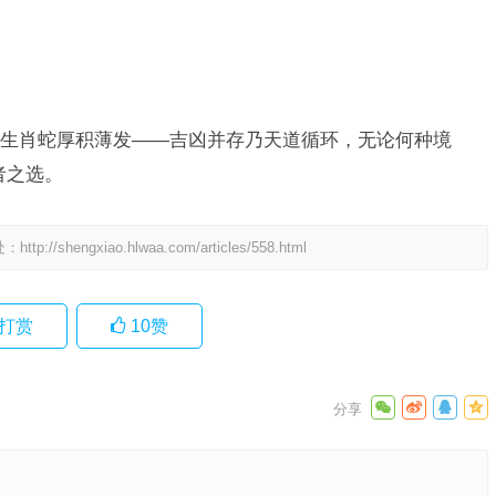
生肖蛇厚积薄发——吉凶并存乃天道循环，无论何种境
者之选。
处：
http://shengxiao.hlwaa.com/articles/558.html
打赏
10
赞