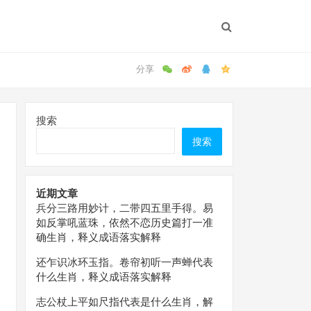
搜索
搜索
近期文章
兵分三路用妙计，二带四五里手得。易
如反掌吼蓝珠，依然不恋历史篇打一准
确生肖，释义成语落实解释
还乍识冰环玉指。卷帘初听一声蝉代表
什么生肖，释义成语落实解释
志公杖上平如尺指代表是什么生肖，解