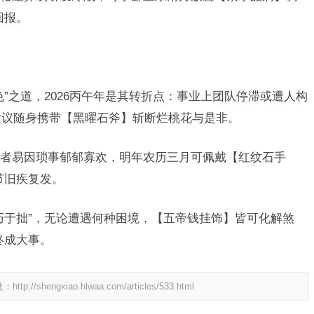
回报。
”之道，2026丙午年是其转折点：事业上团队停滞或遭人构
建议随身携带【黑曜石斧】斩断烂桃花与是非。
者易因琐事郁郁寡欢，明年农历三月可佩戴【红纹石手
节旧疾复发。
巧于拙”，无论遭遇何种困境，【五帝钱挂饰】皆可化解煞
终成大事。
处：
http://shengxiao.hlwaa.com/articles/533.html