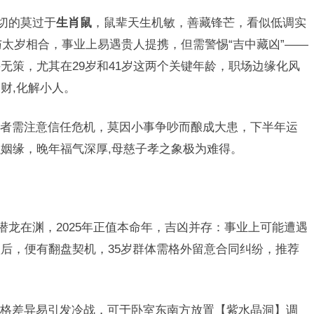
切的莫过于
生肖鼠
，鼠辈天生机敏，善藏锋芒，看似低调实
与太岁相合，事业上易遇贵人提携，但需警惕“吉中藏凶”——
无策，尤其在29岁和41岁这两个关键年龄，职场边缘化风
财,化解小人。
者需注意信任危机，莫因小事争吵而酿成大患，下半年运
姻缘，晚年福气深厚,母慈子孝之象极为难得。
潜龙在渊，2025年正值本命年，吉凶并存：事业上可能遭遇
后，便有翻盘契机，35岁群体需格外留意合同纠纷，推荐
格差异易引发冷战，可于卧室东南方放置【紫水晶洞】调