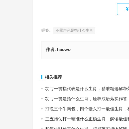
标签:
不露声色是指什么生肖
作者:
haowo
心急如火猜打一最佳正确生肖，最佳词语准确解释
心劳日拙是什么生肖，词语解释
上一篇
相关推荐
功亏一篑指代表是什么生肖，精准精选解释
功亏一篑是指什么生肖，诠释成语落实作答
打包三个牛肉包，四个馒头打一最佳生肖，
三五炮仗打一精准什么正确生肖，解读最佳
和气生财代表什么生肖，权威落实成语解释