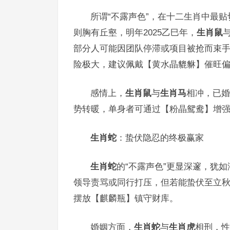
所谓“不露声色”，在十二生肖中最贴
则胸有丘壑，明年2025乙巳年，
生肖鼠
部分人可能因团队停滞或项目被抢而束手
险极大，建议佩戴【黄水晶貔貅】催旺偏
感情上，
生肖鼠
与
生肖马
相冲，已婚
势转暖，单身者可通过【粉晶鸳鸯】增强
生肖蛇
：蛰伏隐忍的终极赢家
生肖蛇
的“不露声色”更显深邃，犹如
领导责骂或同行打压，但若能蛰伏至立秋
摆放【麒麟瓶】镇守财库。
婚姻方面，
生肖蛇
与
生肖虎
相刑，性