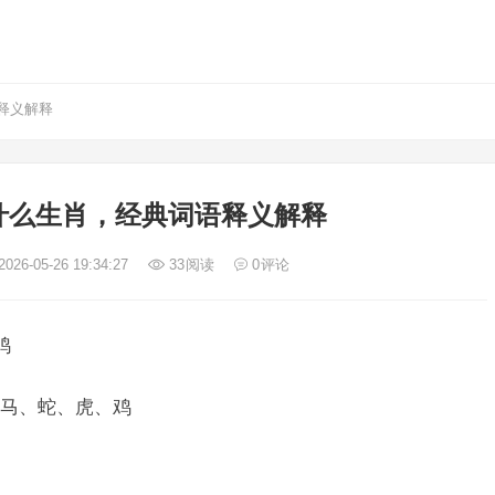
释义解释
什么生肖，经典词语释义解释
026-05-26 19:34:27
33
阅读
0
评论
鸡
马、蛇、虎、鸡