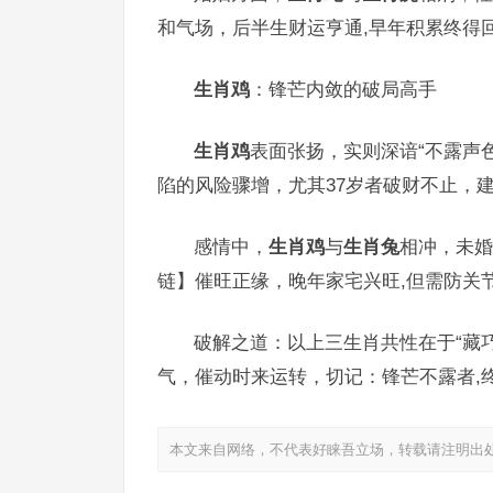
和气场，后半生财运亨通,早年积累终得
生肖鸡
：锋芒内敛的破局高手
生肖鸡
表面张扬，实则深谙“不露声色
陷的风险骤增，尤其37岁者破财不止，
感情中，
生肖鸡
与
生肖兔
相冲，未婚
链】催旺正缘，晚年家宅兴旺,但需防关
破解之道：以上三生肖共性在于“藏
气，催动时来运转，切记：锋芒不露者,
本文来自网络，不代表好睐吾立场，转载请注明出