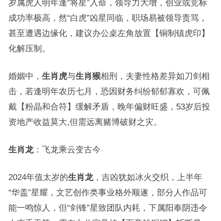
岁属虎人明年逢“将星”入命，领导力大增，创业或竞标
成功率极高，然“白虎”凶星同临，职场易被领导责骂，
甚至遭遇边缘化，建议办公桌左角放置【铜制镇虎印】
化解压制。
婚姻中，
生肖虎
与
生肖猴
相刑，夫妻性格差异如刀剑相
击，若逢明年农历七月，恐因财务纠纷郁郁寡欢，可佩
戴【粉晶和合符】缓解矛盾，晚年偏财旺盛，53岁后投
资地产收益莫大,但需远离赌博破财之灾。
生肖龙
：飞龙乘云变古今
2024年值太岁的
生肖龙
，吉凶犹如冰火交织，上半年
“华盖”星耀，文艺创作类事业格外顺遂，部分人作品可
能一鸣惊人，但“剑锋”星致团队内耗，下属阳奉阴违令