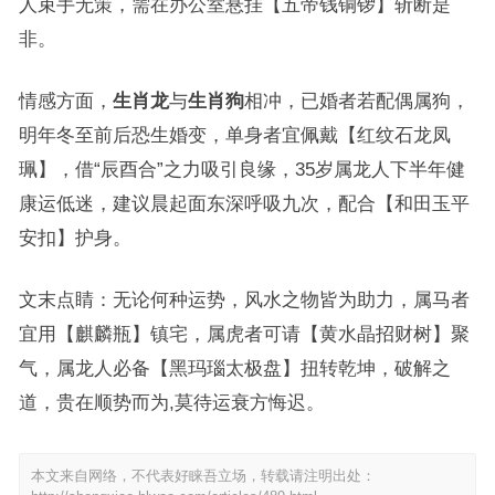
人束手无策，需在办公室悬挂【五帝钱铜锣】斩断是
非。
情感方面，
生肖龙
与
生肖狗
相冲，已婚者若配偶属狗，
明年冬至前后恐生婚变，单身者宜佩戴【红纹石龙凤
珮】，借“辰酉合”之力吸引良缘，35岁属龙人下半年健
康运低迷，建议晨起面东深呼吸九次，配合【和田玉平
安扣】护身。
文末点睛：无论何种运势，风水之物皆为助力，属马者
宜用【麒麟瓶】镇宅，属虎者可请【黄水晶招财树】聚
气，属龙人必备【黑玛瑙太极盘】扭转乾坤，破解之
道，贵在顺势而为,莫待运衰方悔迟。
本文来自网络，不代表好睐吾立场，转载请注明出处：