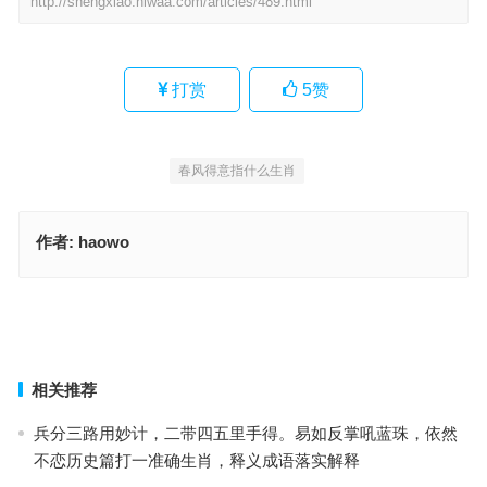
http://shengxiao.hlwaa.com/articles/489.html
打赏
5
赞
春风得意指什么生肖
作者:
haowo
深沟高垒代表指哪个生肖，生肖诗词最佳指南
一饮而尽是什么生肖，最准确诗句解析
上一篇
下一篇
相关推荐
兵分三路用妙计，二带四五里手得。易如反掌吼蓝珠，依然
不恋历史篇打一准确生肖，释义成语落实解释