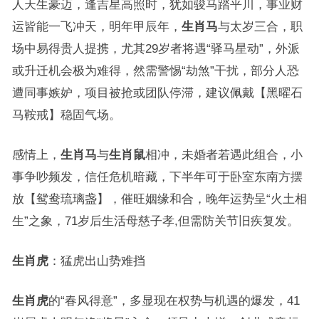
人天生豪迈，逢吉星高照时，犹如骏马踏平川，事业财
运皆能一飞冲天，明年甲辰年，
生肖马
与太岁三合，职
场中易得贵人提携，尤其29岁者将遇“驿马星动”，外派
或升迁机会极为难得，然需警惕“劫煞”干扰，部分人恐
遭同事嫉妒，项目被抢或团队停滞，建议佩戴【黑曜石
马鞍戒】稳固气场。
感情上，
生肖马
与
生肖鼠
相冲，未婚者若遇此组合，小
事争吵频发，信任危机暗藏，下半年可于卧室东南方摆
放【鸳鸯琉璃盏】，催旺姻缘和合，晚年运势呈“火土相
生”之象，71岁后生活母慈子孝,但需防关节旧疾复发。
生肖虎
：猛虎出山势难挡
生肖虎
的“春风得意”，多显现在权势与机遇的爆发，41