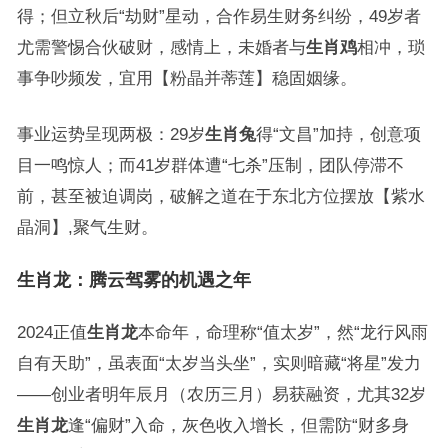
得；但立秋后“劫财”星动，合作易生财务纠纷，49岁者
尤需警惕合伙破财，感情上，未婚者与
生肖鸡
相冲，琐
事争吵频发，宜用【粉晶并蒂莲】稳固姻缘。
事业运势呈现两极：29岁
生肖兔
得“文昌”加持，创意项
目一鸣惊人；而41岁群体遭“七杀”压制，团队停滞不
前，甚至被迫调岗，破解之道在于东北方位摆放【紫水
晶洞】,聚气生财。
生肖龙：腾云驾雾的机遇之年
2024正值
生肖龙
本命年，命理称“值太岁”，然“龙行风雨
自有天助”，虽表面“太岁当头坐”，实则暗藏“将星”发力
——创业者明年辰月（农历三月）易获融资，尤其32岁
生肖龙
逢“偏财”入命，灰色收入增长，但需防“财多身