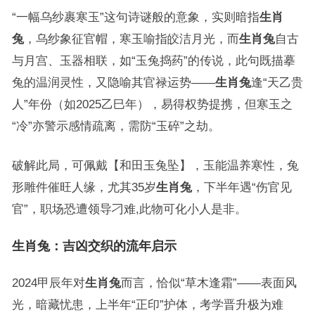
“一幅乌纱裹寒玉”这句诗谜般的意象，实则暗指
生肖
兔
，乌纱象征官帽，寒玉喻指皎洁月光，而
生肖兔
自古
与月宫、玉器相联，如“玉兔捣药”的传说，此句既描摹
兔的温润灵性，又隐喻其官禄运势——
生肖兔
逢“天乙贵
人”年份（如2025乙巳年），易得权势提携，但寒玉之
“冷”亦警示感情疏离，需防“玉碎”之劫。
破解此局，可佩戴【和田玉兔坠】，玉能温养寒性，兔
形雕件催旺人缘，尤其35岁
生肖兔
，下半年遇“伤官见
官”，职场恐遭领导刁难,此物可化小人是非。
生肖兔：吉凶交织的流年启示
2024甲辰年对
生肖兔
而言，恰似“草木逢霜”——表面风
光，暗藏忧患，上半年“正印”护体，考学晋升极为难