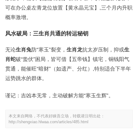
可在办公桌左青龙位放置【黄水晶元宝】,三个月内升职
概率激增。
风水破局：三生肖共通的转运秘钥
无论
生肖兔
防“寒玉”裂变，
生肖龙
抗太岁压制，抑或
生
肖蛇
破“蛰伏”困局，皆可借【五帝钱】镇宅，铜钱阳气
贯通，能催旺“暗财”（如遗产、分红）,特别适合下半年
运势跳水的群体。
谨记：吉凶本无常，主动破解方能“寒玉生辉”。
本文来自网络，不代表好睐吾立场，转载请注明出处：
http://shengxiao.hlwaa.com/articles/485.html