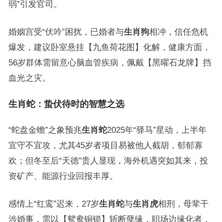
弱”引发官司。
婚姻宫受“伏吟”困扰，已婚者与
生肖狗
相冲，信任危机
爆发，建议卧室悬挂【九鱼荷花图】化解，健康方面，
56岁群体需留意心脑血管疾病，佩戴【黑曜石龙牌】挡
血光之灾。
生肖蛇：蛰伏待时的智慧之选
“蛇盘金蟾”之象预兆
生肖蛇
2025年“驿马”星动，上半年
宜守不宜攻，尤其45岁者项目易被他人截胡，郁郁寡
欢；但冬至后“天德”贵人显现，海外机遇突如其来，投
资矿产、能源行业回报丰厚。
感情上“红鸾”迟来，27岁
生肖蛇
与
生肖虎
相刑，母辈干
涉婚事，需以【鸳鸯铜锁】斩断孽缘，职场边缘化者，