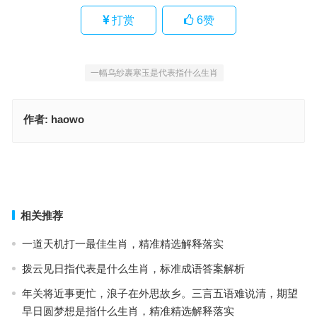
打赏
6
赞
一幅乌纱裹寒玉是代表指什么生肖
作者:
haowo
有人落地，有人上天，各取其路最安然代表指哪个生肖，经典词语释
义解释
顺风转舵，心急如火，一幅乌纱裹寒玉指是代表什么生肖，释义解释
全面落实
上一篇
下一篇
相关推荐
一道天机打一最佳生肖，精准精选解释落实
拨云见日指代表是什么生肖，标准成语答案解析
年关将近事更忙，浪子在外思故乡。三言五语难说清，期望
早日圆梦想是指什么生肖，精准精选解释落实