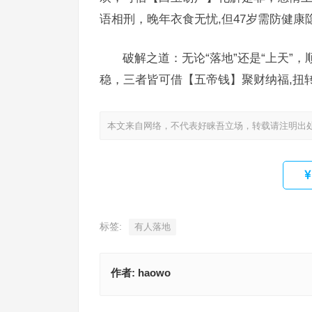
语相刑，晚年衣食无忧,但47岁需防健康
破解之道：无论“落地”还是“上天”
稳，三者皆可借【五帝钱】聚财纳福,扭
本文来自网络，不代表好睐吾立场，转载请注明出
标签:
有人落地
作者:
haowo
今期生肖三八开，蟾宫月殿桂飘香，水天相接无界
是什么生肖，最准确诗句解析
一幅乌纱裹寒玉是代表指什么生肖，释义答案