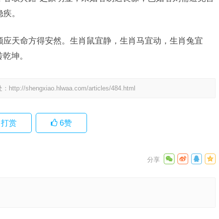
隐疾。
，顺应天命方得安然。生肖鼠宜静，生肖马宜动，生肖兔宜
转乾坤。
处：
http://shengxiao.hlwaa.com/articles/484.html
打赏
6
赞
限指代表
精选解释