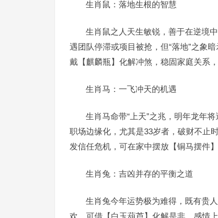
生肖鼠：落地生根的智慧
生肖鼠之人天生敏锐，善于在逆境中
遇团队停滞或项目被抢，但“落地”之象
戴【麒麟瓶】化解冲煞，稳固家庭关系，
生肖马：一飞冲天的机遇
生肖马命带“上天”之兆，明年龙年将
职场边缘化，尤其是33岁者，破财不止
发信任危机，可在家中摆放【铜马摆件
生肖兔：吉凶并存的平衡之道
生肖兔今年运势极为难得，既有贵人
欢，可借【白玉葫芦】化解是非，感情上