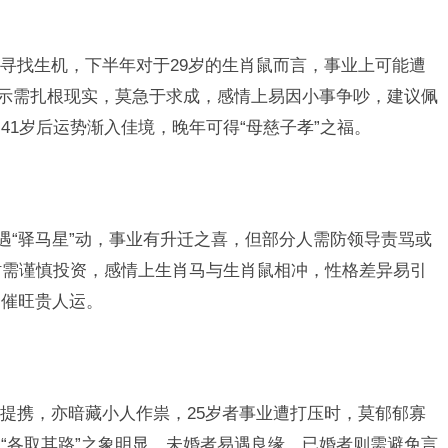
寻找生机，下半年对于29岁的生肖鼠而言，事业上可能遭
暗示需扎根现实，莫急于求成，感情上易因小事争吵，建议佩
41岁后运势渐入佳境，晚年可得“母慈子孝”之福。
遇“驿马星”动，事业有升迁之喜，但部分人需防领导责骂或
时需谨慎投资，感情上生肖马与生肖鼠相冲，性格差异易引
】催旺贵人运。
提携，亦暗藏小人作祟，25岁者事业遭打压时，莫郁郁寡
“各取其路”之象明显，未婚者易遇良缘，已婚者则需避免言