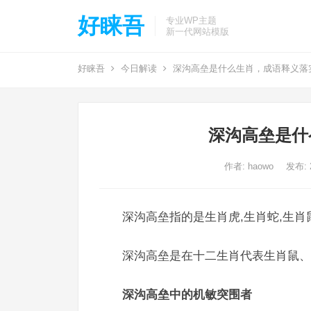
好睐吾
专业WP主题
新一代网站模版
好睐吾
今日解读
深沟高垒是什么生肖，成语释义落
深沟高垒是什
作者:
haowo
发布: 2
深沟高垒指的是生肖虎,生肖蛇,生肖
深沟高垒是在十二生肖代表生肖鼠、
深沟高垒中的机敏突围者