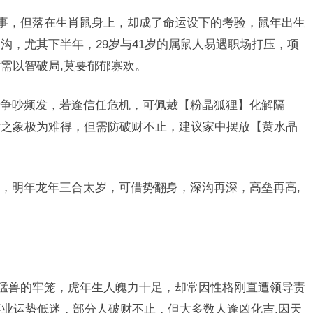
工事，但落在生肖鼠身上，却成了命运设下的考验，鼠年出生
沟，尤其下半年，29岁与41岁的属鼠人易遇职场打压，项
需以智破局,莫要郁郁寡欢。
争吵频发，若逢信任危机，可佩戴【粉晶狐狸】化解隔
孝之象极为难得，但需防破财不止，建议家中摆放【黄水晶
，明年龙年三合太岁，可借势翻身，深沟再深，高垒再高,
住猛兽的牢笼，虎年生人魄力十足，却常因性格刚直遭领导责
事业运势低迷，部分人破财不止，但大多数人逢凶化吉,因天