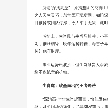
所谓“深沟高垒”，原指坚固的防御
之人天生灵巧，却常因环境所困，如陷深
目被抢或团队停滞，令人束手无策，此时
感情上，生肖鼠与生肖马相冲，小事
阂，催旺姻缘，晚年运势转佳，母慈子
树】稳守财库。
事业运势虽波折，但生肖鼠贵人暗藏
终不敌鼠辈的机敏。
生肖虎：破垒而出的王者锋芒
“深沟高垒”对生肖虎而言，恰似困
骂，甚至职场边缘化，尤其36岁前后，