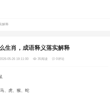
实解释
么生肖，成语释义落实解释
026-05-26 19:11:00
35
阅读
0
评论
鼠
马、虎、猴、蛇