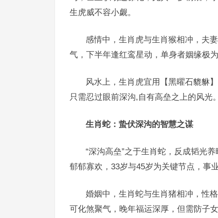
生虎威不容小觑。
感情中，生肖虎与生肖猴相冲，夫妻
气，下半年逢红鸾星动，单身者姻缘极为
风水上，生肖虎宜用【黑曜石貔貅】
只需忍过眼前深沟,自有高垒之上的风光
生肖蛇：蛰伏深沟的智慧之谋
“深沟高垒”之于生肖蛇，反成韬光
郁郁寡欢，33岁与45岁为关键节点，
婚姻中，生肖蛇与生肖猪相冲，性格
可化煞聚气，晚年福运深厚，但需防子