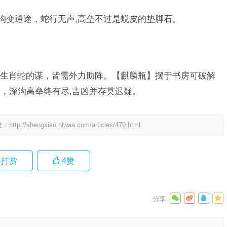
深沟变通途，蛇行无声,高垒不过是蜕皮的垫脚石。
生肖蛇的谋，皆需外力助阵。【麒麟瓶】摆于书房可破解
，深沟高垒终有尽,吉凶并存莫迟疑。
处：
http://shengxiao.hlwaa.com/articles/470.html
打赏
4
赞