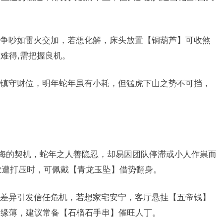
争吵如雷火交加，若想化解，床头放置【铜葫芦】可收煞
难得,需把握良机。
镇守财位，明年蛇年虽有小耗，但猛虎下山之势不可挡，
。
养晦的契机，蛇年之人善隐忍，却易因团队停滞或小人作祟而
事业遭打压时，可佩戴【青龙玉坠】借势翻身。
差异引发信任危机，若想家宅安宁，客厅悬挂【五帝钱】
女缘薄，建议常备【石榴石手串】催旺人丁。