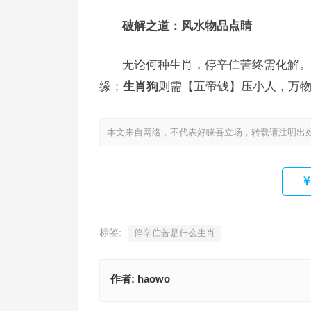
破解之道：风水物品点睛
无论何种生肖，停辛伫苦终需化解。
缘；
生肖狗
则需【五帝钱】压小人，万物
本文来自网络，不代表好睐吾立场，转载请注明出
标签:
停辛伫苦是什么生肖
作者:
haowo
四海为家，寤寐求之，百岁无君一日欢代表指哪个
语解释最佳分析
寤寐求之指是代表什么生肖，词语释义