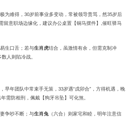
极为难得，30岁前事业多变动，常被领导责骂，然35岁后
年需留意职场边缘化，建议办公桌置【铜马摆件】,催旺驿马
易生口舌；若与
生肖虎
结合，虽激情有余，但需克制冲
多数人则陷冷战。
，早年团队中常束手无策，33岁遇“戌卯合”，方得机遇，晚
乙巳年需防相刑，佩戴【狗牙吊坠】可化煞。
妻争吵不断；与
生肖兔
（六合）则家宅和睦，明年注意信