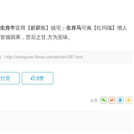
生肖牛
宜用【麒麟瓶】镇宅；
生肖马
可佩【红玛瑙】增人
皆循因果，苦后之甘,方为至味。
处：
http://shengxiao.hlwaa.com/articles/397.html
打赏
8
赞
生肖，词
落实作答