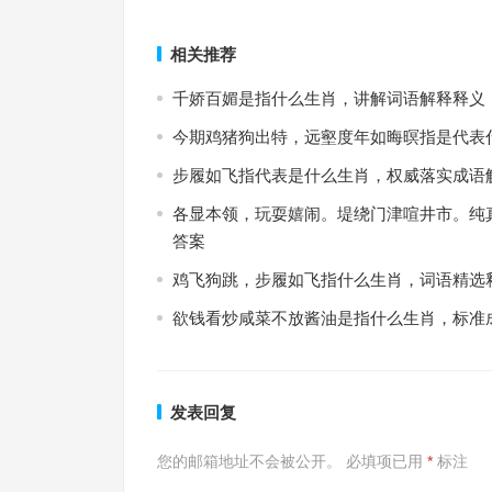
上一篇
相关推荐
千娇百媚是指什么生肖，讲解词语解释释义
今期鸡猪狗出特，远壑度年如晦暝指是代表
步履如飞指代表是什么生肖，权威落实成语
各显本领，玩耍嬉闹。堤绕门津喧井市。纯
答案
鸡飞狗跳，步履如飞指什么生肖，词语精选
欲钱看炒咸菜不放酱油是指什么生肖，标准
发表回复
您的邮箱地址不会被公开。
必填项已用
*
标注