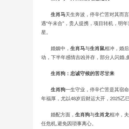
生肖马
天生奔波，停辛伫苦对其而言
遇“午未合”，贵人提携，项目转机，明
星。
婚姻中，
生肖马
与
生肖鼠
相冲，婚后
动，下半年感情吉凶并存，部分人闪婚,
生肖狗：忠诚守候的苦尽甘来
生肖狗
一生守业，停辛伫苦是其宿命
年福厚，尤以48岁后财运大开，2025
婚配方面，
生肖狗
与
生肖龙
相冲，夫
任危机,避免因琐事离心。