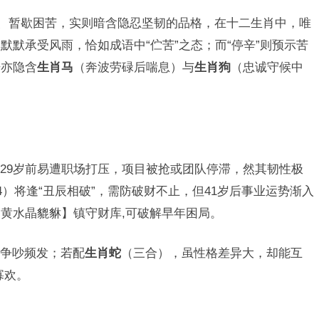
劳、暂歇困苦，实则暗含隐忍坚韧的品格，在十二生肖中，唯
默默承受风雨，恰如成语中“伫苦”之态；而“停辛”则预示苦
语亦隐含
生肖马
（奔波劳碌后喘息）与
生肖狗
（忠诚守候中
29岁前易遭职场打压，项目被抢或团队停滞，然其韧性极
4）将逢“丑辰相破”，需防破财不止，但41岁后事业运势渐入
黄水晶貔貅】镇守财库,可破解早年困局。
争吵频发；若配
生肖蛇
（三合），虽性格差异大，却能互
寡欢。