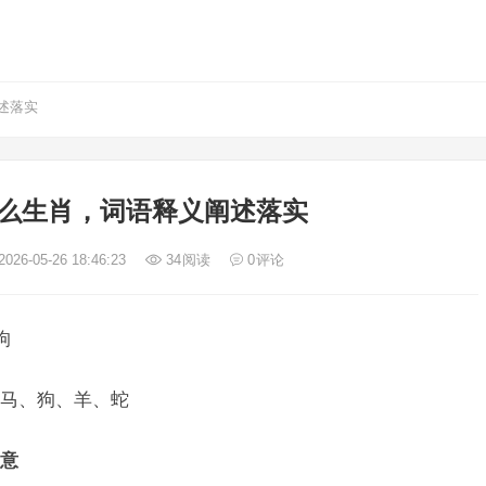
述落实
么生肖，词语释义阐述落实
026-05-26 18:46:23
34
阅读
0
评论
狗
马、狗、羊、蛇
意