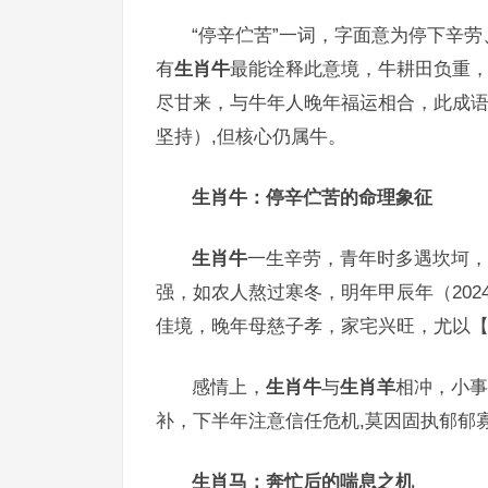
“停辛伫苦”一词，字面意为停下辛
有
生肖牛
最能诠释此意境，牛耕田负重，
尽甘来，与牛年人晚年福运相合，此成
坚持）,但核心仍属牛。
生肖牛：停辛伫苦的命理象征
生肖牛
一生辛劳，青年时多遇坎坷，
强，如农人熬过寒冬，明年甲辰年（202
佳境，晚年母慈子孝，家宅兴旺，尤以【
感情上，
生肖牛
与
生肖羊
相冲，小事
补，下半年注意信任危机,莫因固执郁郁
生肖马：奔忙后的喘息之机