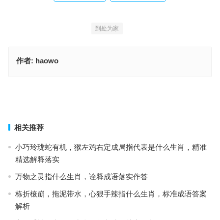
到处为家
作者:
haowo
背负蜗居，一生重担。捱生捱死捱到残。到处为家，揾食不难。挣脱
束缚打横行。是什么生肖，经典词语释义解释
百岁无君一日欢（浮光掠影，停辛伫苦）指什么生肖，独家词语解释
释义
上一篇
下一篇
相关推荐
小巧玲珑蛇有机，猴左鸡右定成局指代表是什么生肖，精准
精选解释落实
万物之灵指什么生肖，诠释成语落实作答
栋折榱崩，拖泥带水，心狠手辣指什么生肖，标准成语答案
解析