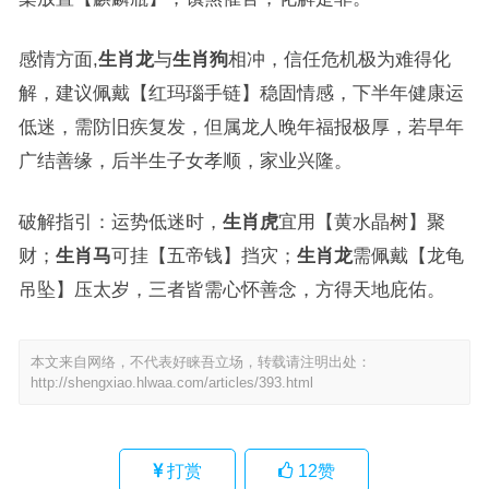
感情方面,
生肖龙
与
生肖狗
相冲，信任危机极为难得化
解，建议佩戴【红玛瑙手链】稳固情感，下半年健康运
低迷，需防旧疾复发，但属龙人晚年福报极厚，若早年
广结善缘，后半生子女孝顺，家业兴隆。
破解指引：运势低迷时，
生肖虎
宜用【黄水晶树】聚
财；
生肖马
可挂【五帝钱】挡灾；
生肖龙
需佩戴【龙龟
吊坠】压太岁，三者皆需心怀善念，方得天地庇佑。
本文来自网络，不代表好睐吾立场，转载请注明出处：
http://shengxiao.hlwaa.com/articles/393.html
打赏
12
赞