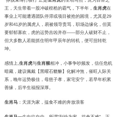
“挣脱束缚打横行”正是
生肖虎
的生动写照，虎为百兽之
王，天生带着一股冲破桎梏的霸气，下半年，
生肖虎
在
事业上可能遭遇团队停滞或项目被抢的困境，尤其是29
岁和41岁的属虎人，易被领导责骂，职场边缘化，但莫
要郁郁寡欢，虎的运势吉凶并存——部分人破财不止，
但大多数人若能抓住明年甲辰年的转机，便可扭转乾
坤。
感情上,
生肖虎
与
生肖猴
相冲，小事争吵频发，信任危机
暗藏，建议佩戴【黑曜石貔貅】化解冲煞，催旺人际关
系，晚年运势极佳，母慈子孝，家宅安宁，若早年积累
善缘，后半生福报深厚。
生肖马
：天涯为家，揾食不难的奔放浪客
生肖马
一生向往自由，所谓“到处为家，揾食不难”，正