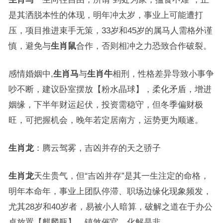
是其洒脱本性的体现，明年冲太岁，事业上可能遭打
压，项目推进束手无策，33岁和45岁的属马人需格外谨
慎，避免与
生肖鼠
合作，否则相冲之力恐致合作破裂。
感情婚姻中,
生肖马
与
生肖牛
相刑，性格差异导致小事争
吵不断，建议卧室摆放【粉水晶球】，柔化矛盾，增进
姻缘，下半年财运起伏，投资需稳守，但冬季偏财极
旺，可把握机会，晚年若定居南方，运势更为顺遂。
生肖龙
：腾云驾雾，吉凶并存的天之骄子
生肖龙
天生贵气，但“吉凶并存”是其一生注定的命格，
明年本命年，事业上团队停滞、职场边缘化现象频发，
尤其28岁和40岁者，易被小人暗算，破解之道在于办公
桌放置【麒麟瓶】，镇煞催官，化解是非。