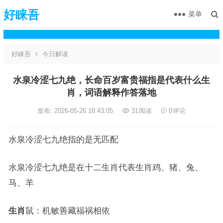
好睐吾
菜单
好睐吾
今日解读
水泉冷涩七九绝，长命百岁富贵福指是代表什么生
肖，词语解释作答落地
发布: 2026-05-26 18:43:05
31
阅读
0
评论
水泉冷涩七九绝指的是无匹配
水泉冷涩七九绝是在十二生肖代表生肖鸡、猪、兔、
马、羊
生肖
鼠：机敏善藏福祸相依