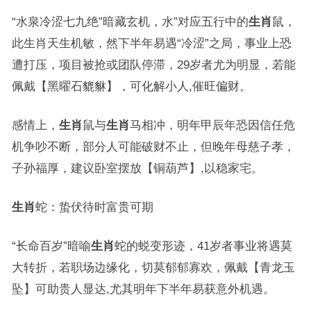
“水泉冷涩七九绝”暗藏玄机，水”对应五行中的
生肖
鼠，
此生肖天生机敏，然下半年易遇“冷涩”之局，事业上恐
遭打压，项目被抢或团队停滞，29岁者尤为明显，若能
佩戴【黑曜石貔貅】，可化解小人,催旺偏财。
感情上，
生肖
鼠与
生肖
马相冲，明年甲辰年恐因信任危
机争吵不断，部分人可能破财不止，但晚年母慈子孝，
子孙福厚，建议卧室摆放【铜葫芦】,以稳家宅。
生肖
蛇：蛰伏待时富贵可期
“长命百岁”暗喻
生肖
蛇的蜕变形迹，41岁者事业将遇莫
大转折，若职场边缘化，切莫郁郁寡欢，佩戴【青龙玉
坠】可助贵人显达,尤其明年下半年易获意外机遇。