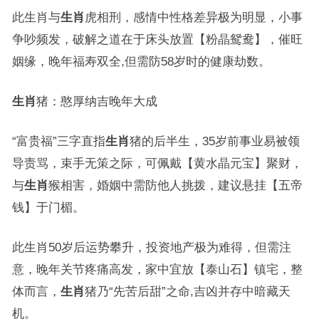
此生肖与
生肖
虎相刑，感情中性格差异极为明显，小事
争吵频发，破解之道在于床头放置【粉晶鸳鸯】，催旺
姻缘，晚年福寿双全,但需防58岁时的健康劫数。
生肖
猪：憨厚纳吉晚年大成
“富贵福”三字直指
生肖
猪的后半生，35岁前事业易被领
导责骂，束手无策之际，可佩戴【黄水晶元宝】聚财，
与
生肖
猴相害，婚姻中需防他人挑拨，建议悬挂【五帝
钱】于门楣。
此生肖50岁后运势攀升，投资地产极为难得，但需注
意，晚年关节疼痛高发，家中宜放【泰山石】镇宅，整
体而言，
生肖
猪乃“先苦后甜”之命,吉凶并存中暗藏天
机。