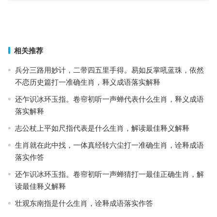
料得襄王惆怅极，最堪惆怅是东栏是指什么生肖，最佳词语准确解释
鼠窜蜂逝是什么生肖，最准确诗句解析
上一篇
下一篇
相关推荐
兵分三路用妙计，二带四五里手得。易如反掌吼蓝珠，依然
不恋历史篇打一准确生肖，释义成语落实解释
还乍识冰环玉指。卷帘初听一声蝉代表什么生肖，释义成语
落实解释
志公杖上平如尺指代表是什么生肖，解读最佳释义解释
生肖就在此中找，一体真经转六尘打一准确生肖，诠释成语
落实作答
还乍识冰环玉指。卷帘初听一声蝉猜打一最佳正确生肖，解
读最佳释义解释
壮观东南指是什么生肖，诠释成语落实作答