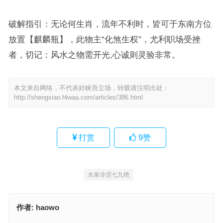
破解指引：无论何生肖，流年不利时，皆可于东南方位
放置【麒麟瓶】，此物主“化煞生权”，尤利职场受挫
者，切记：风水之物需开光,心诚则灵验非常。
本文来自网络，不代表好睐吾立场，转载请注明出处：
http://shengxiao.hlwaa.com/articles/386.html
打赏
9
赞
水泉冷涩七九绝
作者:
haowo