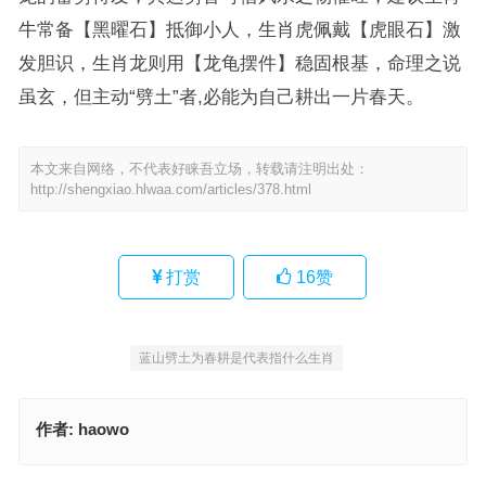
牛常备【黑曜石】抵御小人，生肖虎佩戴【虎眼石】激
发胆识，生肖龙则用【龙龟摆件】稳固根基，命理之说
虽玄，但主动“劈土”者,必能为自己耕出一片春天。
本文来自网络，不代表好睐吾立场，转载请注明出处：
http://shengxiao.hlwaa.com/articles/378.html
打赏
16
赞
蓝山劈土为春耕是代表指什么生肖
作者:
haowo
复（三，五）出重马三长两短猜打一最佳正确生肖，成语释义诠释解
读
蓝山劈土为春耕，小草丛丛出浅沙（欲钱看笼里的斑鸠）是指什么生