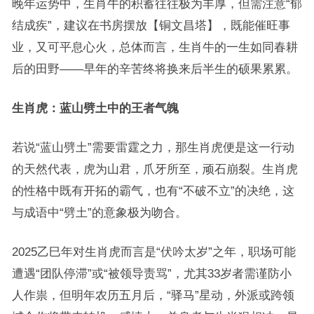
晚年运势中，生肖牛的积蓄往往极为丰厚，但需注意“郁
结成疾”，建议在书房摆放【铜文昌塔】，既能催旺事
业，又可平息心火，总体而言，生肖牛的一生如同春耕
后的田野——早年的辛苦终将换来后半生的硕果累累。
生肖虎：蓝山劈土中的王者气魄
若说“蓝山劈土”需要雷霆之力，那生肖虎便是这一行动
的天然代表，虎为山君，爪牙所至，顽石崩裂。生肖虎
的性格中既有开拓的霸气，也有“不破不立”的决绝，这
与成语中“劈土”的意象极为吻合。
2025乙巳年对生肖虎而言是“伏吟太岁”之年，职场可能
遭遇“团队停滞”或“被领导责骂”，尤其33岁者需谨防小
人作祟，但明年农历五月后，“驿马”星动，外派或跨领