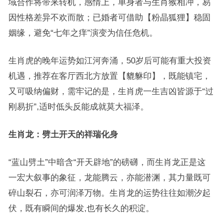
域合作将带来转机，感情上，单身者与生肖猴相冲，易
因性格差异不欢而散；已婚者可借助【粉晶狐狸】稳固
姻缘，避免“七年之痒”演变为信任危机。
生肖虎的晚年运势如江河奔涌，50岁后可能有重大投资
机遇，推荐在客厅西北方放置【貔貅印】，既能镇宅，
又可吸纳偏财，需牢记的是，生肖虎一生吉凶皆源于“过
刚易折”,适时低头反能成就莫大福泽。
生肖龙：劈土开天的祥瑞化身
“蓝山劈土”中暗含“开天辟地”的磅礴，而生肖龙正是这
一宏大叙事的象征，龙能腾云，亦能潜渊，其力量既可
碎山裂石，亦可润泽万物。生肖龙的运势往往如潮汐起
伏，既有瞬间的爆发,也有长久的积淀。