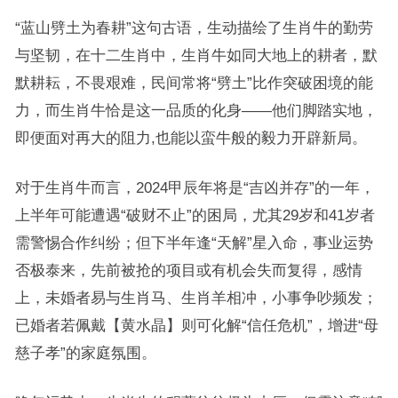
“蓝山劈土为春耕”这句古语，生动描绘了生肖牛的勤劳
与坚韧，在十二生肖中，生肖牛如同大地上的耕者，默
默耕耘，不畏艰难，民间常将“劈土”比作突破困境的能
力，而生肖牛恰是这一品质的化身——他们脚踏实地，
即便面对再大的阻力,也能以蛮牛般的毅力开辟新局。
对于生肖牛而言，2024甲辰年将是“吉凶并存”的一年，
上半年可能遭遇“破财不止”的困局，尤其29岁和41岁者
需警惕合作纠纷；但下半年逢“天解”星入命，事业运势
否极泰来，先前被抢的项目或有机会失而复得，感情
上，未婚者易与生肖马、生肖羊相冲，小事争吵频发；
已婚者若佩戴【黄水晶】则可化解“信任危机”，增进“母
慈子孝”的家庭氛围。