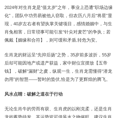
2024年对生肖龙是“值太岁”之年，事业上恐遭“职场边缘
化”，团队中功劳易被他人窃取，但农历八月后“将星”显
现，40岁左右者有望执掌关键项目，感情婚姻中，与生
肖兔相害，日常琐事可能引发“针尖对麦芒”的争执；若
佩戴【姻缘和合符】，则可缓和矛盾,转危为安。
生肖龙的财运呈“先抑后扬”之势，35岁前多波折，55岁
后却可能因地产或遗产获益，家中财位宜摆放【五帝
钱】，破解“漏财”之虞，纵观一生，生肖龙需懂得“潜龙
勿用”的智慧——暂时的蛰伏,恰是为了更辉煌的腾飞。
风水点睛：破解之道在于行动
无论生肖牛的劳而有获、生肖虎的以刚克柔，还是生肖
龙的蓄势待发，其运势皆可借风水之物催旺，建议生肖