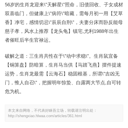
56岁的生肖龙迎来\”天解星\”照命，旧债回收、子女成材
双喜临门，但健康上\”病符\”暗藏，需每月初一用【艾草
香】净宅，感情切忌\”辰辰自刑\”，夫妻分床而卧反能母
慈子孝，风水上推荐【龙头龟】镇宅,尤利1988年出生
者催旺后半生官禄运。
破解之道：三生肖共性在于\”动中求稳\”。生肖鼠宜备
【铜算盘】防暗算，生肖马当供【马踏飞燕】摆件提速
运势，生肖龙最需【云海石】稳固根基，所谓\”吉凶无
门，惟人自召\”，把握明年惊蛰、白露两大节点,自可转
危为机。
本文来自网络，不代表好睐吾立场，转载请注明出处：
http://shengxiao.hlwaa.com/articles/361.html