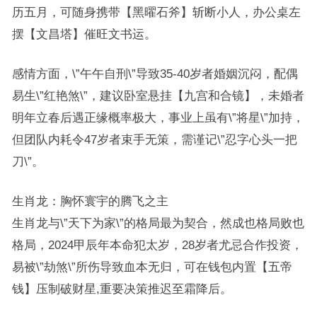
历五月，可随身携带【黑曜石斧】斩断小人，办公桌左
摆【文昌塔】催旺文书运。
感情方面，\”午午自刑\”导致35-40岁者婚姻沉闷，配偶
易生\”红艳煞\”，建议卧室悬挂【九宫和合镜】，未婚者
明年立春后遇正缘概率极大，事业上虽有\”将星\”加持，
但团队内耗令47岁者束手无策，需谨记\”忍字心头一把
刀\”。
生肖龙：胸怀寰宇的腾飞之主
生肖龙与\”天下为家\”的格局最为契合，然成也格局败也
格局，2024甲辰年本命犯太岁，28岁者尤忌合作投资，
易被\”劫煞\”所伤导致血本无归，可在钱包内置【五帝
钱】压制破财星,重要决策推迟至霜降后。