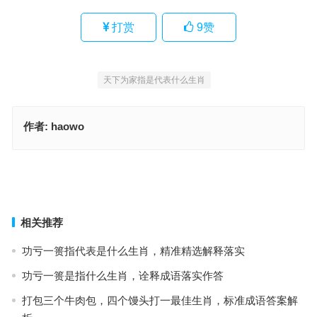
打赏
9
赞
天下为家指是代表什么生肖
作者:
haowo
随风转舵指什么生肖，最佳词语准确解释
天下为家指代表是什么生肖，全面落实释义解释
上一篇
下一篇
相关推荐
功亏一篑指代表是什么生肖，精准精选解释落实
功亏一篑是指什么生肖，诠释成语落实作答
打包三个牛肉包，四个馒头打一最佳生肖，标准成语答案解