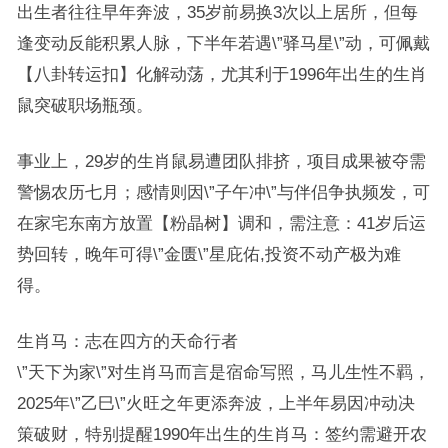
出生者往往早年奔波，35岁前易换3次以上居所，但每
逢变动反能积累人脉，下半年若遇\”驿马星\”动，可佩戴
【八卦转运扣】化解动荡，尤其利于1996年出生的生肖
鼠突破职场瓶颈。
事业上，29岁的生肖鼠易遭团队排挤，项目成果被夺需
警惕农历七月；感情则因\”子午冲\”与伴侣争执频发，可
在家宅东南方放置【粉晶树】调和，需注意：41岁后运
势回转，晚年可得\”金匮\”星庇佑,投资不动产极为难
得。
生肖马：志在四方的天命行者
\”天下为家\”对生肖马而言是宿命写照，马儿生性不羁，
2025年\”乙巳\”火旺之年更添奔波，上半年易因冲动决
策破财，特别提醒1990年出生的生肖马：签约需避开农