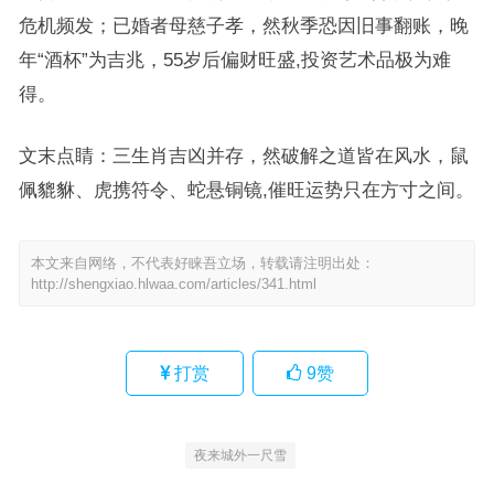
危机频发；已婚者母慈子孝，然秋季恐因旧事翻账，晚
年“酒杯”为吉兆，55岁后偏财旺盛,投资艺术品极为难
得。
文末点睛：三生肖吉凶并存，然破解之道皆在风水，鼠
佩貔貅、虎携符令、蛇悬铜镜,催旺运势只在方寸之间。
本文来自网络，不代表好睐吾立场，转载请注明出处：
http://shengxiao.hlwaa.com/articles/341.html
打赏
9
赞
夜来城外一尺雪