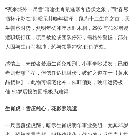
“夜来城外一尺雪”暗喻生肖鼠逢寒冬蛰伏之象，而“春尽
酒杯花影在”则昭示其晚年福泽，鼠为十二生肖之首，天
生善察时势，然明年癸卯年水旺木相，29岁与41岁者易
遭职场打压，项目被抢或团队停滞，需格外警惕，部分
人因与生肖马相冲，恐与领导冲突,郁郁寡欢。
感情上，未婚者若遇生肖兔相刑，小事争吵频发；已婚
者则母慈子孝，但信任危机潜伏，破解之道在于【黄水
晶貔貅】，此物可镇宅化冲，催旺偏财，晚年运势极
佳,50岁后投资回报极为难得。
生肖虎：雪压雄心，花影照晚运
一尺雪覆猛虎踪，暗示生肖虎明年事业受阻，尤其35岁
者，恐被领导责骂，职场边缘化；然47岁人反得贵人提