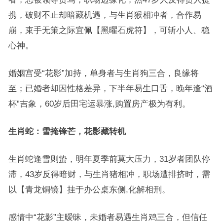
携，破财不止却暗藏机遇，与生肖猴相冲者，合作易
崩，束手无策之际宜佩【黑曜石虎符】，可斩小人、稳
心神。
婚姻宫受“花影”加持，单身者与生肖狗三合，良缘将
至；已婚者却因性格差异，下半年易生口舌，晚年逢“酒
杯”吉象，60岁后田宅运暴涨,购置房产极为有利。
生肖蛇：雪掩锋芒，花影藏转机
生肖蛇逢雪则蛰，明年夏季前莫大压力，31岁者团队停
滞，43岁反得暗财，与生肖猪相冲，职场遭排挤时，需
以【青龙铜镜】挂于办公桌东侧,化解相刑。
感情中“花影”主暧昧，未婚者易遇生肖鸡三合，但信任