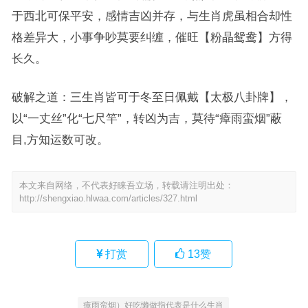
于西北可保平安，感情吉凶并存，与生肖虎虽相合却性
格差异大，小事争吵莫要纠缠，催旺【粉晶鸳鸯】方得
长久。
破解之道：三生肖皆可于冬至日佩戴【太极八卦牌】，
以“一丈丝”化“七尺竿”，转凶为吉，莫待“瘴雨蛮烟”蔽
目,方知运数可改。
本文来自网络，不代表好睐吾立场，转载请注明出处：
http://shengxiao.hlwaa.com/articles/327.html
打赏
13
赞
瘴雨蛮烟）好吃懒做指代表是什么生肖