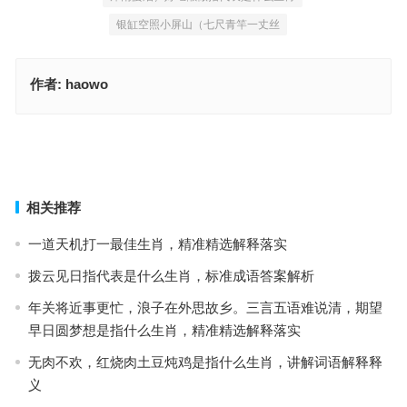
银缸空照小屏山（七尺青竿一丈丝
作者:
haowo
好吃懒做打一准确生肖，词语解释作答落地
马行无力，非因体瘦，只待方诸寄两行；金钱有脚，荷包难留，破财
挡灾时常有。是指什么生肖，成语最佳释义解析
上一篇
下一篇
相关推荐
一道天机打一最佳生肖，精准精选解释落实
拨云见日指代表是什么生肖，标准成语答案解析
年关将近事更忙，浪子在外思故乡。三言五语难说清，期望
早日圆梦想是指什么生肖，精准精选解释落实
无肉不欢，红烧肉土豆炖鸡是指什么生肖，讲解词语解释释
义