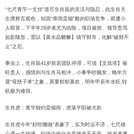
“七尺青竿一丈丝”道尽生肖鼠的灵活与隐忍，此生肖天
生擅察言观色，却因“瘴雨蛮烟”般的职场竞争，易遭小
人暗算，下半年29岁者尤为凶险，项目被抢、领导责骂
如影随形，需以【黄水晶貔貅】镇守财帛，化解“破财不
止”之厄。
事业上，生肖鼠41岁前若团队停滞，可借【文昌塔】催
旺贵人，感情则与生肖马相冲，小事争吵频发，晚年方
显“母慈子孝”之象，莫要郁郁寡欢，明年甲辰年水旺,转
机极为难得。
生肖虎：青竿独钓蛮烟雨，虎落平阳被犬欺
生肖虎今年“好吃懒做”表象下，实为时运不济，七尺雄
心遇一丈丝缠，职场边缘化令英雄束手无策，35岁者遭