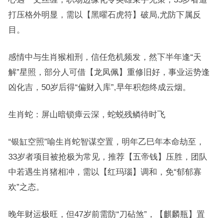
打压格外明显，需以【黑曜石虎符】破局,尤防下属反
目。
感情中与生肖猴相刑，信任危机频发，然下半年逢“天
解”星照，部分人可借【龙凤佩】重修旧好，事业运势逢
凶化吉，50岁后得“偏财入库”,早年积怨终成云烟。
生肖蛇：屏山暗锁瘴云深，蛇蜕残鳞待时飞
“银缸空照”喻生肖蛇智谋空置，明年乙巳年本命劫至，
33岁者项目被抢极为常见，推荐【五帝钱】压胜，团队
中若遇生肖猪相冲，需以【红玛瑙】调和，免“郁郁寡
欢”之态。
晚年财运极旺，但47岁前需防“刀砧煞”，【麒麟瓶】置