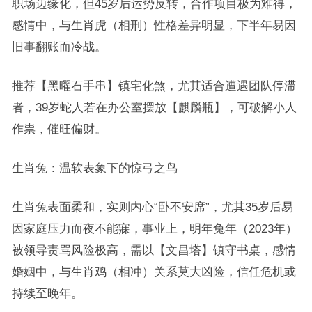
职场边缘化，但45岁后运势反转，合作项目极为难得，
感情中，与生肖虎（相刑）性格差异明显，下半年易因
旧事翻账而冷战。
推荐【黑曜石手串】镇宅化煞，尤其适合遭遇团队停滞
者，39岁蛇人若在办公室摆放【麒麟瓶】，可破解小人
作祟，催旺偏财。
生肖兔：温软表象下的惊弓之鸟
生肖兔表面柔和，实则内心“卧不安席”，尤其35岁后易
因家庭压力而夜不能寐，事业上，明年兔年（2023年）
被领导责骂风险极高，需以【文昌塔】镇守书桌，感情
婚姻中，与生肖鸡（相冲）关系莫大凶险，信任危机或
持续至晚年。