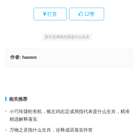
打赏
12
赞
卧不安席指代表是什么生肖
作者:
haowo
随风转舵指代表是什么生肖，成语释义甄选实践
卧不安席指什么生肖，词语解释最佳分析
上一篇
下一篇
相关推荐
小巧玲珑蛇有机，猴左鸡右定成局指代表是什么生肖，精准
精选解释落实
万物之灵指什么生肖，诠释成语落实作答