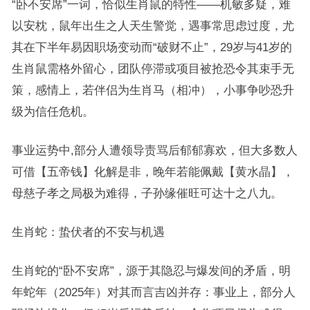
“卧不安席”一词，恰似生肖鼠的特性——机敏多疑，难
以安枕，鼠年出生之人天生警觉，遇事常思虑过度，尤
其在下半年易因职场变动而“破财不止”，29岁与41岁的
生肖鼠需格外留心，团队停滞或项目被抢恐令其束手无
策，感情上，若伴侣为生肖马（相冲），小事争吵恐升
级为信任危机。
事业运势中,部分人遭领导责骂后郁郁寡欢，但大多数人
可借【五帝钱】化解是非，晚年若能佩戴【黄水晶】，
母慈子孝之局极为难得，子孙缘催旺可达十之八九。
生肖蛇：蛰伏者的不安与机遇
生肖蛇的“卧不安席”，源于其隐忍与爆发间的矛盾，明
年蛇年（2025年）对其而言吉凶并存：事业上，部分人