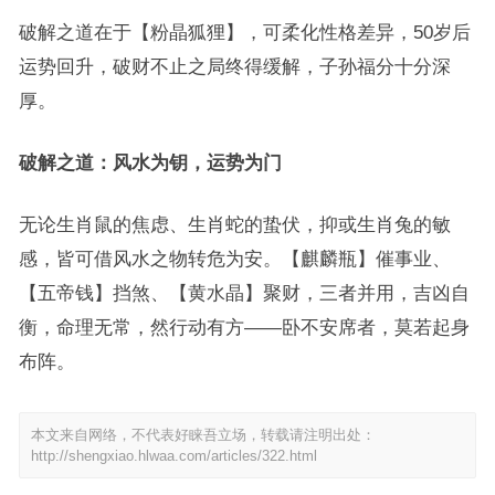
破解之道在于【粉晶狐狸】，可柔化性格差异，50岁后
运势回升，破财不止之局终得缓解，子孙福分十分深
厚。
破解之道：风水为钥，运势为门
无论生肖鼠的焦虑、生肖蛇的蛰伏，抑或生肖兔的敏
感，皆可借风水之物转危为安。【麒麟瓶】催事业、
【五帝钱】挡煞、【黄水晶】聚财，三者并用，吉凶自
衡，命理无常，然行动有方——卧不安席者，莫若起身
布阵。
本文来自网络，不代表好睐吾立场，转载请注明出处：
http://shengxiao.hlwaa.com/articles/322.html