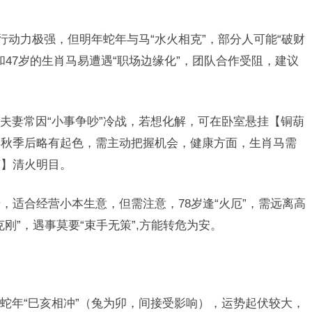
行动力极强，但明年蛇年与马“水火相克”，部分人可能“破财
和47岁的生肖马易遭遇“职场边缘化”，团队合作受阻，建议
夫妻常因“小事争吵”冷战，若想化解，可在卧室悬挂【铜葫
年秋季后略有起色，需主动把握机会，健康方面，生肖马需
茶】清火明目。
，适合经营小本生意，但需注意，78岁逢“火厄”，需远离高
刚”，遇事莫要“束手无策”,方能转危为安。
蛇年“巳亥相冲”（兔为卯，间接受影响），运势起伏较大，