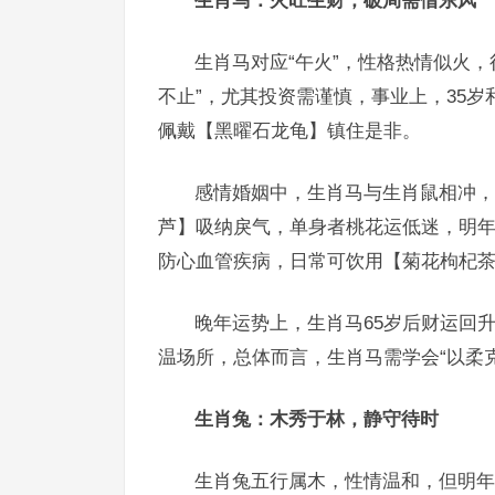
生肖马：火旺生财，破局需借东风
生肖马对应“午火”，性格热情似火，
不止”，尤其投资需谨慎，事业上，35岁
佩戴【黑曜石龙龟】镇住是非。
感情婚姻中，生肖马与生肖鼠相冲，
芦】吸纳戾气，单身者桃花运低迷，明
防心血管疾病，日常可饮用【菊花枸杞
晚年运势上，生肖马65岁后财运回升
温场所，总体而言，生肖马需学会“以柔克
生肖兔：木秀于林，静守待时
生肖兔五行属木，性情温和，但明年