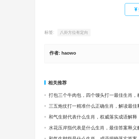
标签:
八卦方位有定向
作者:
haowo
力有不逮，无以为继。嬴女银箫空自怜指代表是什
七尺青竿一丈丝（天下为家，卧不安席，随风转舵
全面落实释义解释
宁是什么生肖，词语释义落实作答
上一篇
相关推荐
打包三个牛肉包，四个馒头打一最佳生肖，
三五炮仗打一精准什么正确生肖，解读最佳
和气生财代表什么生肖，权威落实成语解释
水花压岸指代表是什么生肖，最佳答案释义
和气生财指是什么生肖，成语揭晓落实答案