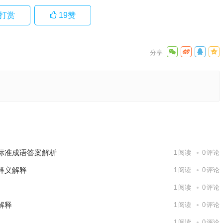
打赏
19
赞
么生肖，
）鸡犬不
下一篇
标准成语答案解析
1
阅读
0
评论
释义解释
1
阅读
0
评论
1
阅读
0
评论
解释
1
阅读
0
评论
1
阅读
0
评论