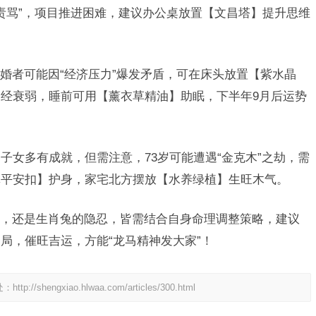
导责骂”，项目推进困难，建议办公桌放置【文昌塔】提升思维
婚者可能因“经济压力”爆发矛盾，可在床头放置【紫水晶
经衰弱，睡前可用【薰衣草精油】助眠，下半年9月后运势
子女多有成就，但需注意，73岁可能遭遇“金克木”之劫，需
翠平安扣】护身，家宅北方摆放【水养绿植】生旺木气。
，还是生肖兔的隐忍，皆需结合自身命理调整策略，建议
局，催旺吉运，方能“龙马精神发大家”！
处：
http://shengxiao.hlwaa.com/articles/300.html