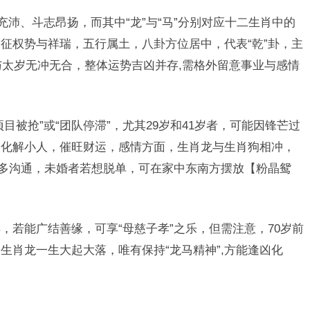
充沛、斗志昂扬，而其中“龙”与“马”分别对应十二生肖中的
征权势与祥瑞，五行属土，八卦方位居中，代表“乾”卦，主
与太岁无冲无合，整体运势吉凶并存,需格外留意事业与感情
目被抢”或“团队停滞”，尤其29岁和41岁者，可能因锋芒过
】化解小人，催旺财运，感情方面，生肖龙与生肖狗相冲，
需多沟通，未婚者若想脱单，可在家中东南方摆放【粉晶鸳
，若能广结善缘，可享“母慈子孝”之乐，但需注意，70岁前
生肖龙一生大起大落，唯有保持“龙马精神”,方能逢凶化