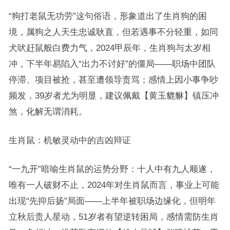
“狗打老鼠无功劳”这句俗语，形象道出了生肖狗的困
境，属狗之人天生忠诚耿直，但若遇事不分轻重，如同
犬吠赶鼠般白费力气，2024甲辰年，生肖狗与太岁相
冲，下半年易陷入“出力不讨好”的僵局——职场中团队
停滞、项目被抢，甚至遭领导责骂；感情上因小事争吵
频发，39岁者尤为明显，建议佩戴【黄玉貔貅】镇压冲
煞，化解无谓消耗。
生肖鼠：机敏灵动中的吉凶辩证
“一九开”暗喻生肖鼠的运势分野：十人中有九人顺遂，
唯有一人破财不止，2024年对生肖鼠而言，事业上可能
出现“先抑后扬”局面——上半年被职场边缘化，但明年
立秋后贵人星动，51岁者有望逆转困局，感情需防生肖