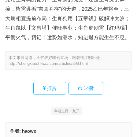
撞，皆需遵循“吉凶并存”的天道，2025乙巳年将至，三
大属相宜提前布局：生肖狗用【五帝钱】破解冲太岁；
生肖鼠以【文昌塔】催旺事业；生肖虎则需【红玛瑙】
平衡火气，切记：运势如潮水，知进退方能生生不息。
本文来自网络，不代表好睐吾立场，转载请注明出处：
http://shengxiao.hlwaa.com/articles/298.html
打赏
14
赞
今期生肖一九开
作者:
haowo