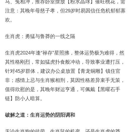
马、兔相冲，推荐卧室摆放【粉水晶球】催旺桃花，需
注意：其晚年母慈子孝，但29岁时易因信任危机郁郁寡
欢。
生肖虎：勇猛与鲁莽的一线之隔
生肖虎2024年逢“禄存”星照拂，整体运势极为难得，然
其性格刚烈，常如猛虎扑食般冲动，导致事业遭打压，
针对45岁群体，建议办公桌放置【青龙铜雕】镇住官
非；感情上忌与生肖猴相刑，莫因性格差异束手无策，
值得欣慰的是，其晚年财运亨通，可佩戴【黑曜石手
链】防小人暗算。
破解之道：生肖运势的阴阳调和
无论生肖狗的徒劳、生肖鼠的机变，还是生肖虎的莽