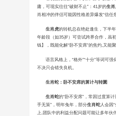
庸，可现实往往“破财不止”：41岁的
生肖
肖相冲的伴侣可能因性格差异爆发“信任危
生肖虎
的转机总在绝处逢生，下半年
年龄段（如35岁）可尝试跨界合作，虽
钱】，既能化解“卧不安席”的焦灼,又能
语言风格上，“格外”“十分”等词可
不决只会错失良机。
生肖蛇：卧不安席的算计与转圜
生肖蛇
的“卧不安席”，常因过度算
手无策”，明年兔年，部分
生肖蛇
人会因
上,团队中的利益分配问题可能让多年伙