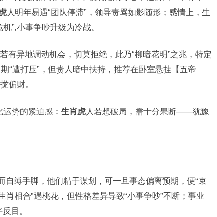
虎
人明年易遇“团队停滞”，领导责骂如影随形；感情上，生
机”,小事争吵升级为冷战。
若有异地调动机会，切莫拒绝，此乃“柳暗花明”之兆，特定
初期“遭打压”，但贵人暗中扶持，推荐在卧室悬挂【五帝
聚拢偏财。
强化运势的紧迫感：
生肖虎
人若想破局，需十分果断——犹豫
计而自缚手脚，他们精于谋划，可一旦事态偏离预期，便“束
“生肖相合”遇桃花，但性格差异导致“小事争吵”不断；事业
伴反目。