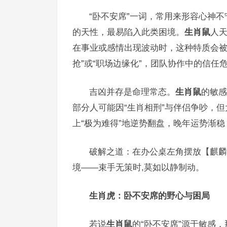
“卧不安席”一词，常用来形容心神
的天性，最易陷入此类困境。
生肖鼠
人
在事业或感情出现波动时，这种特质会被
抢”或“职场边缘化”，团队协作中的信任
吉凶并存是命理常态。
生肖鼠
的敏感
部分人可能因“生肖相刑”与伴侣争吵，
上“极为难得”地逆势翻盘，晚年运势渐
破解之道：在办公桌左角摆放【麒麟
境——束手无策时,莫如以静制动。
生肖虎：卧不安席的野心与困局
若说
生肖鼠
的“卧不安席”源于敏感，