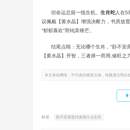
但命运总留一线生机。
生肖蛇
人在5
议佩戴【黄水晶】增强决断力，书房放
“郁郁寡欢”而钝其锋芒。
结尾点睛：无论哪个生肖，“卧不安
【黄水晶】开智，三者择一而用,催旺之
本文来自网络，不代表好睐吾立场，转载请注明出
标签:
卧不安席是代表指什么生肖