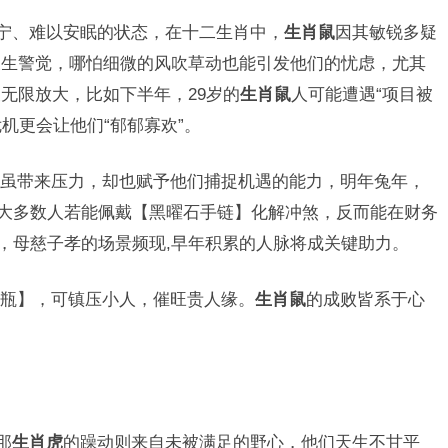
不宁、难以安眠的状态，在十二生肖中，
生肖鼠
因其敏锐多疑
天生警觉，哪怕细微的风吹草动也能引发他们的忧虑，尤其
无限放大，比如下半年，29岁的
生肖鼠
人可能遭遇“项目被
危机更会让他们“郁郁寡欢”。
虽带来压力，却也赋予他们捕捉机遇的能力，明年兔年，
但大多数人若能佩戴【黑曜石手链】化解冲煞，反而能在财务
稳，母慈子孝的场景频现,早年积累的人脉将成关键助力。
瓶】，可镇压小人，催旺贵人缘。
生肖鼠
的成败皆系于心
那
生肖虎
的躁动则来自未被满足的野心，他们天生不甘平