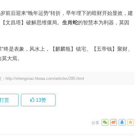
3岁前后迎来“晚年运势”转折，早年埋下的暗财开始显效，建
置【文昌塔】破解思维僵局。
生肖蛇
的智慧本为利器，莫因
席”终是表象，风水上，【麒麟瓶】镇宅、【五帝钱】聚财、
力莫大焉。
处：
http://shengxiao.hlwaa.com/articles/295.html
打赏
13
赞