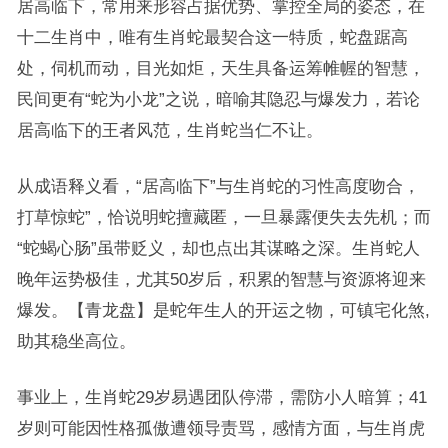
居高临下，常用来形容占据优势、掌控全局的姿态，在
十二生肖中，唯有生肖蛇最契合这一特质，蛇盘踞高
处，伺机而动，目光如炬，天生具备运筹帷幄的智慧，
民间更有“蛇为小龙”之说，暗喻其隐忍与爆发力，若论
居高临下的王者风范，生肖蛇当仁不让。
从成语释义看，“居高临下”与生肖蛇的习性高度吻合，
打草惊蛇”，恰说明蛇擅藏匿，一旦暴露便失去先机；而
“蛇蝎心肠”虽带贬义，却也点出其谋略之深。生肖蛇人
晚年运势极佳，尤其50岁后，积累的智慧与资源将迎来
爆发。【青龙盘】是蛇年生人的开运之物，可镇宅化煞,
助其稳坐高位。
事业上，生肖蛇29岁易遇团队停滞，需防小人暗算；41
岁则可能因性格孤傲遭领导责骂，感情方面，与生肖虎