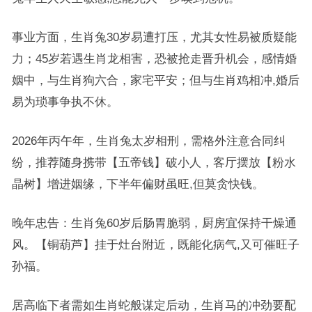
事业方面，生肖兔30岁易遭打压，尤其女性易被质疑能
力；45岁若遇生肖龙相害，恐被抢走晋升机会，感情婚
姻中，与生肖狗六合，家宅平安；但与生肖鸡相冲,婚后
易为琐事争执不休。
2026年丙午年，生肖兔太岁相刑，需格外注意合同纠
纷，推荐随身携带【五帝钱】破小人，客厅摆放【粉水
晶树】增进姻缘，下半年偏财虽旺,但莫贪快钱。
晚年忠告：生肖兔60岁后肠胃脆弱，厨房宜保持干燥通
风。【铜葫芦】挂于灶台附近，既能化病气,又可催旺子
孙福。
居高临下者需如生肖蛇般谋定后动，生肖马的冲劲要配