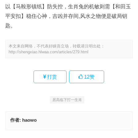
以【马鞍形镇纸】防失控，生肖兔的机敏则需【和田玉
平安扣】稳住心神，吉凶并存间,风水之物便是破局钥
匙。
本文来自网络，不代表好睐吾立场，转载请注明出处：
http://shengxiao.hlwaa.com/articles/279.html
打赏
12
赞
居高临下打一生肖
作者:
haowo
居高临下是什么生肖，词语解释作答落地