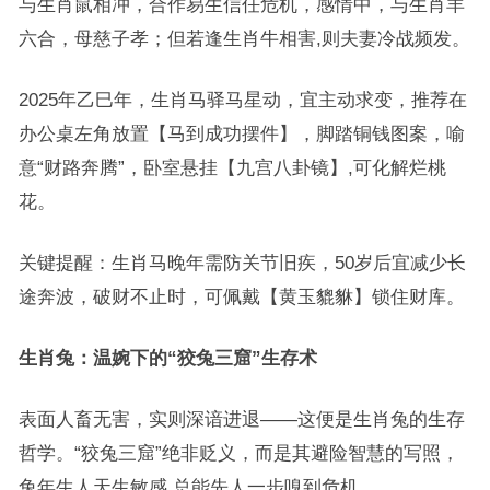
与生肖鼠相冲，合作易生信任危机，感情中，与生肖羊
六合，母慈子孝；但若逢生肖牛相害,则夫妻冷战频发。
2025年乙巳年，生肖马驿马星动，宜主动求变，推荐在
办公桌左角放置【马到成功摆件】，脚踏铜钱图案，喻
意“财路奔腾”，卧室悬挂【九宫八卦镜】,可化解烂桃
花。
关键提醒：生肖马晚年需防关节旧疾，50岁后宜减少长
途奔波，破财不止时，可佩戴【黄玉貔貅】锁住财库。
生肖兔：温婉下的“狡兔三窟”生存术
表面人畜无害，实则深谙进退——这便是生肖兔的生存
哲学。“狡兔三窟”绝非贬义，而是其避险智慧的写照，
兔年生人天生敏感,总能先人一步嗅到危机。