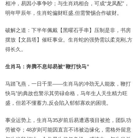
相冲，易因小事争吵；与生肖鸡相合，可成“龙凤配”，
明年甲辰年，生肖蛇偏财旺盛,但需警惕合作破财。
破解之道：下半年佩戴【黑曜石手串】压制是非，书房
摆放【文昌塔】催旺事业。生肖蛇的强势需以柔克刚,方
得长久。
生肖马：奔腾不息却易被“鞭打快马”
马踏飞燕，一日千里——生肖马的冲劲无人能敌，鞭打
快马”的典故也警示其劳碌命格，马年生人天生精力旺
盛，但若不懂蓄力,反会陷入郁郁寡欢的困境。
事业运势上，生肖马35岁前后易遭遇项目被抢，团队功
劳被夺；48岁则可能因直言不讳被边缘化，需格外留意