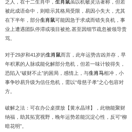
之人，在十二生肖中，
生肖鼠
虽以机敏灵活著称，但若
被此成语命中，则暗示其格局受限，易因小失大，尤其
在下半年，部分
生肖鼠
可能因急于求成而错失良机，事
业上遭遇团队停滞或项目被抢,甚至因细节疏忽被领导责
骂。
对于29岁和41岁的
生肖鼠
而言，此年运势吉凶并存，早
年积累的人脉或能化解部分危机，但若一味计较得失，
恐陷入“破财不止”的困局，感情上，与
生肖马
相冲，小
事争吵易升级为信任危机，需以“母慈子孝”之心包容对
方。
破解之法：可在办公桌摆放【黄水晶球】，此物能聚财
纳福，助其拓宽视野，晚年运势若能沉淀心性，反可“柳
暗花明”。