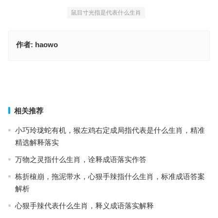
鼠目寸光指是代表什么生肖
作者:
haowo
丰衣足食，自得其乐，无需忧柴忧收获；轻松写意，人生平和，淡然
人生慢慢过。是指什么生肖，最准确诗句解析
今期生肖一三开，定须八字能定取猜打一最佳正确生肖，成语释义甄
选实践
上一篇
下一篇
相关推荐
小巧玲珑蛇有机，猴左鸡右定成局指代表是什么生肖，精准
精选解释落实
万物之灵指什么生肖，诠释成语落实作答
栋折榱崩，拖泥带水，心狠手辣指什么生肖，标准成语答案
解析
心狠手辣代表什么生肖，释义成语落实解释