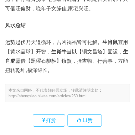
可催旺偏财，晚年子女缘佳,家宅兴旺。
风水总结
运势起伏乃天道循环，吉凶祸福皆可化解。
生肖鼠
宜用
【黄水晶球】开智，
生肖牛
当以【铜文昌塔】固运，
生
肖虎
需借【黑曜石貔貅】镇煞，择吉物、行善事，方能
扭转乾坤,福泽绵长。
本文来自网络，不代表好睐吾立场，转载请注明出处：
http://shengxiao.hlwaa.com/articles/250.html
打赏
11
赞