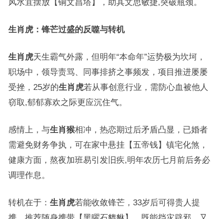
风水宜摆放【铜文昌塔】，助其文思敏捷,突破瓶颈。
生肖虎：锋芒过盛的反噬与转机
生肖虎
天生霸气外露，但明年“本命年”运势极为坎坷，
职场中，领导责骂、同事排挤之事频发，项目推进屡屡
受挫，25岁的
生肖虎
若从事创意行业，需防心血被他人
窃取,郁郁寡欢之际更应沉住气。
感情上，与
生肖猴
相冲，热恋期过后矛盾凸显，已婚者
需避免财务争执，可在家中悬挂【五帝钱】镇宅化煞，
健康方面，熬夜加班易引发旧疾,明年农历七月前后务必
调理作息。
转机在于：
生肖虎
若能收敛锋芒，33岁后可得贵人提
携，推荐随身携带【黑曜石貔貅】，既能挡灾辟邪，又