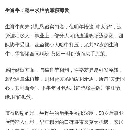
生肖牛：稳中求胜的厚积薄发
生肖牛
向来以勤恳踏实闻名，但明年恰逢“冲太岁”，运
势波动极大，事业上，部分人可能遭遇职场边缘化，团
队协作受阻，甚至被小人暗中打压，尤其37岁的
生肖
牛
，需警惕合同纠纷,莫因一时郁愤而束手无策。
感情婚姻方面，与
生肖羊
相刑，性格差异易引发冷战，
若配偶属
生肖蛇
，则相合关系能缓和矛盾，所谓“夫妻同
心，其利断金”，下半年可佩戴【红玛瑙手链】催旺情
缘,化解孤煞。
值得欣慰的是，
生肖牛
的后半生福报深厚，50岁后事业
运势渐入佳境，早年积累的口碑将带来莫大机遇，家居