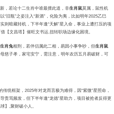
新，若论十二生肖中谁最擅此道，非
生肖鼠
莫属，鼠性机
“旧瓶”之姿注入“新酒”，化险为夷，比如明年2025乙巳
实则暗藏转机，下半年逢“天解”星入命，事业上遭打压的项
可借【文昌塔】催旺文书运,扭转职场边缘化困境。
生肖兔
相刑，若伴侣属此二相，易因小事争吵，但
生肖鼠
，母慈子孝，家宅安宁，需注意，明年农历五月易破财，可
的传统框架，2025年对龙而言极为难得，因“紫微”星照命，
导责骂频发，但下半年逢“龙德”星助力，项目被抢者反得更
球】,聚财破小人。