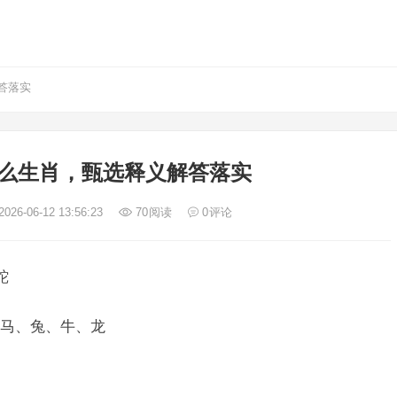
答落实
么生肖，甄选释义解答落实
026-06-12 13:56:23
70
阅读
0
评论
蛇
马、兔、牛、龙