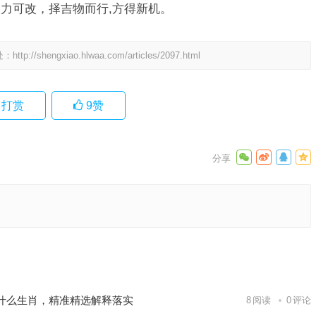
力可改，择吉物而行,方得新机。
处：
http://shengxiao.hlwaa.com/articles/2097.html
打赏
9
赞
准确诗句
作答落地
下一篇
什么生肖，精准精选解释落实
8
阅读
0
评论