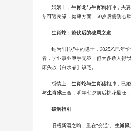
婚姻上，
生肖龙
与
生肖狗
相冲，夫妻
冬可遇良缘，健康方面，50岁后需防心
生肖蛇：蛰伏后的破局之道
蛇为“旧瓶”中的隐士，2025乙巳
者，学业事业束手无策；但大多数人得“
床头放【白水晶】镇宅。
感情上，
生肖蛇
与
生肖猪
相冲，已婚
与
生肖猴
三合，明年七夕前后桃花最旺，
破解指引
旧瓶新酒之喻，重在“变通”。
生肖鼠