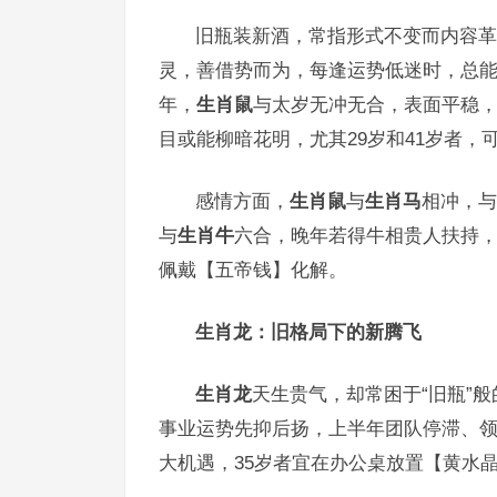
旧瓶装新酒，常指形式不变而内容革
灵，善借势而为，每逢运势低迷时，总能以
年，
生肖鼠
与太岁无冲无合，表面平稳，
目或能柳暗花明，尤其29岁和41岁者，
感情方面，
生肖鼠
与
生肖马
相冲，与
与
生肖牛
六合，晚年若得牛相贵人扶持
佩戴【五帝钱】化解。
生肖龙：旧格局下的新腾飞
生肖龙
天生贵气，却常困于“旧瓶”般
事业运势先抑后扬，上半年团队停滞、领
大机遇，35岁者宜在办公桌放置【黄水晶