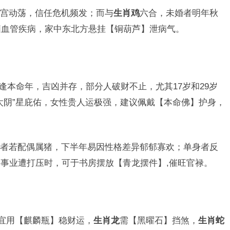
宫动荡，信任危机频发；而与
生肖鸡
六合，未婚者明年秋
脑血管疾病，家中东北方悬挂【铜葫芦】泄病气。
年恰逢本命年，吉凶并存，部分人破财不止，尤其17岁和29岁
太阴”星庇佑，女性贵人运极强，建议佩戴【本命佛】护身，
者若配偶属猪，下半年易因性格差异郁郁寡欢；单身者反
事业遭打压时，可于书房摆放【青龙摆件】,催旺官禄。
宜用【麒麟瓶】稳财运，
生肖龙
需【黑曜石】挡煞，
生肖蛇