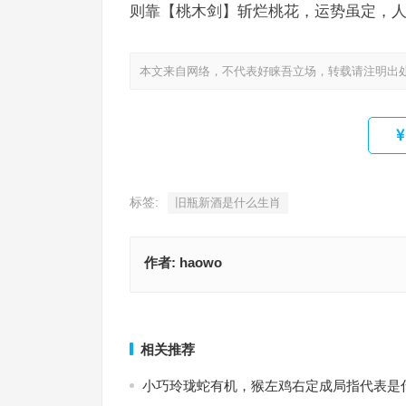
则靠【桃木剑】斩烂桃花，运势虽定，人
本文来自网络，不代表好睐吾立场，转载请注明出
标签:
旧瓶新酒是什么生肖
作者:
haowo
尾薪桥下未为痴，西风鸣宿梦魂单指什么生肖，最
解析
旧瓶新酒打一准确生肖，词语解释
上一篇
相关推荐
小巧玲珑蛇有机，猴左鸡右定成局指代表是