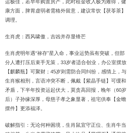
运极佳，若早年购置房产，此时租金收入极为难得，健
康方面，脾胃虚弱者需格外留意，建议常饮【茯苓茶】
调理。
生肖虎：西风啸傲，吉凶并存显锋芒
生肖虎明年遇“禄存”星入命，事业运势虽有突破，但部
分人遭打压后束手无策，33岁者适合创业，办公室摆放
【麒麟瓶】可聚财；45岁则需防合同纠纷，感情上，与
生肖猴相刑，言语冲突不断，佩戴【紫晶手链】可缓和
矛盾，下半年投资运起伏大，莫贪高回报，晚年（60岁
后）子孙缘深厚，母慈子孝之象显著，祖宅供奉【金蟾
摆件】更添福泽。
破解指引：无论何种困境，生肖鼠宜守正位、生肖牛当