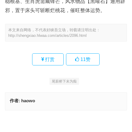
稳根基、生肖虎需藏锋芒，风水物品【黑曜石】通用辟
邪，置于床头可斩断烂桃花，催旺整体运势。
本文来自网络，不代表好睐吾立场，转载请注明出处：
http://shengxiao.hlwaa.com/articles/2096.html
打赏
11
赞
尾薪桥下未为痴
作者:
haowo
退，退钱退人。关公一环酒。虎山老友是什么生肖，词语解释独家释
义
旧瓶新酒是什么生肖，甄选释义解答落实
上一篇
下一篇