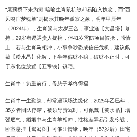
“尾薪桥下未为痴”暗喻生肖鼠机敏却易陷入执念，而“西
风鸣宿梦魂单”则揭示其晚年孤寂之象，明年甲辰年
（2024年），生肖鼠与太岁三合，事业逢【文昌塔】加
持，29岁者易遇贵人提携，但41岁需防项目被抢，感情
上，若与生肖马相冲，小事争吵恐成信任危机，建议佩
戴【粉水晶】化解，下半年偏财不稳，破财不止时，可
于东北位放置【五帝钱】镇宅。
生肖牛：负重前行，母慈子孝终得福
生肖牛一生勤勉，却常遭职场边缘化，2025年乙巳年，
35岁者团队停滞，被领导责骂时，可佩戴【黄水晶】增
强底气，婚姻中与生肖羊相冲，性格差异易引发冷战，
卧室悬挂【鸳鸯图】可催旺情缘，晚年（57岁后）田宅